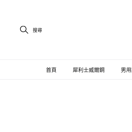
搜
尋
關
鍵
字
:
首頁
犀利士威爾鋼
男用