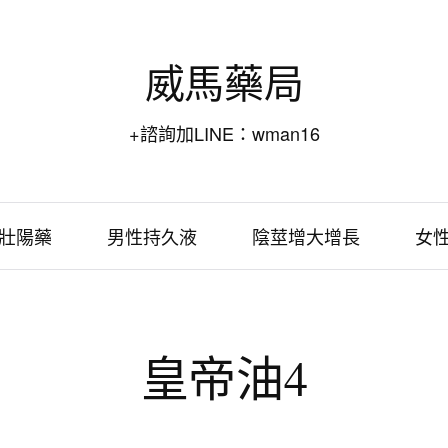
威馬藥局
+諮詢加LINE：wman16
壯陽藥
男性持久液
陰莖增大增長
女
皇帝油4