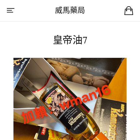
威馬藥局
皇帝油7