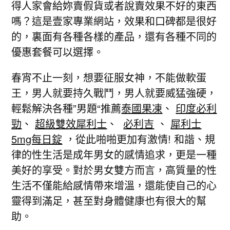
得人家會給妳賣假貨或者說賣效果不好的東西
嗎？這是壹家專業網站，效果和口碑都是很好
的，裏面有各種各樣的產品，還有各種不同的
優惠套餐可以選擇。
春宵不止一刻，想要征服女神，不能做軟蛋
王，男人就要持久戰鬥，男人就要威猛強硬，
輕鬆解決各種”男題“推薦
泰國果凍
、
印度必利
勁
、
超級雙效犀利士
、
必利吉
、
犀利士
5mg每日錠
，從此啪啪更加有激情! 和諧、規
律的性生活是成年男女的感情追求，更是一種
美好的享受。對於男女雙方而言，高質量的性
生活不僅能給感情帶來增溫，還能使自己的心
靈得到滿足，甚至對身體健康也有很大的幫
助。