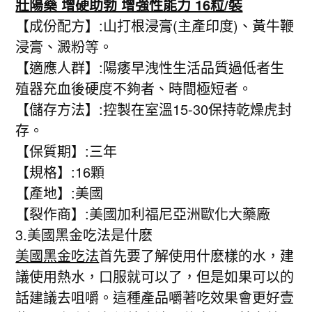
壯陽藥 增硬助勃 增強性能力 16粒/裝
【成份配方】:山打根浸膏(主產印度)、黃牛鞭
浸膏、澱粉等。
【適應人群】:陽痿早洩性生活品質過低者生
殖器充血後硬度不夠者、時間極短者。
【儲存方法】:控製在室溫15-30保持乾燥虎封
存。
【保質期】:三年
【規格】:16顆
【產地】:美國
【裂作商】:美國加利福尼亞洲歐化大藥廠
3.美國黑金吃法是什麽
美國黑金吃法
首先要了解使用什麽樣的水，建
議使用熱水，口服就可以了，但是如果可以的
話建議去咀嚼。這種產品嚼著吃效果會更好壹