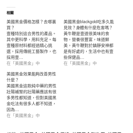
相關
美國黑金價格怎樣？去哪裏
美國黑金blackgold吃多久能
買？
見效？身體有什麼危害嗎？
壹種特別這合男性的產品。
黃牛鞭是壹道很美味的食
其中更科學，用料充足。每
物，營養很豐富，味道鮮
壹種原材料都經過精心挑
美，黃牛鞭對於鎮靜安神都
選，採用傳統工藝製作，也
是有好處的，生活中也有壹
採用壹…
些保健品…
在「美國黑金」中
在「美國黑金」中
美國黑金效果能夠改善男性
什麼？
美國黑金這款純中藥的男性
壯陽補腎的壯陽藥應該有很
多男性都知道，但對美國黑
金吃法有很多人都不知道，
因為…
在「美國黑金」中