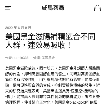
威馬藥局
2022 年 6 月 9 日
美國黑金滋陽補精適合不同
人群，速效易吸收！
作者:
admin333
分類:
美國黑金
美國黑金滋陰益氣，固本培元，美國黑金能調節人體膽固
醇的代謝，抑制高膽固醇血癥的發生，同時對高膽固醇血
癥患者有治療作用。山打根對糖代謝也有影響，能降低血
糖，還可促進蛋白質的合成，抑制實驗性潰瘍的發生。近
來的研究結果還表明：美國黑金還具有“適應原”樣藥物的
作用，能提高人體對非特異性刺激的抵抗能力，調節某些
病理過程，使其趨向正常化。
美國黑金blackgold
可使細