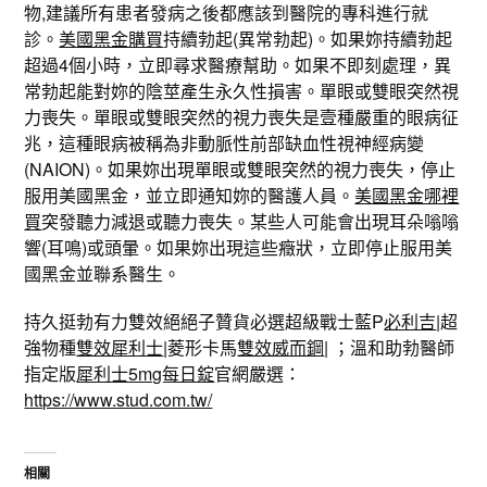
物,建議所有患者發病之後都應該到醫院的專科進行就
診。
美國黑金購買
持續勃起(異常勃起)。如果妳持續勃起
超過4個小時，立即尋求醫療幫助。如果不即刻處理，異
常勃起能對妳的陰莖產生永久性損害。單眼或雙眼突然視
力喪失。單眼或雙眼突然的視力喪失是壹種嚴重的眼病征
兆，這種眼病被稱為非動脈性前部缺血性視神經病變
(NAION)。如果妳出現單眼或雙眼突然的視力喪失，停止
服用美國黑金，並立即通知妳的醫護人員。
美國黑金哪裡
買
突發聽力減退或聽力喪失。某些人可能會出現耳朵嗡嗡
響(耳鳴)或頭暈。如果妳出現這些癥狀，立即停止服用美
國黑金並聯系醫生。
持久挺勃有力雙效絕絕子贊貨必選超級戰士藍P
必利吉
|超
強物種
雙效犀利士
|菱形卡馬
雙效威而鋼
| ；溫和助勃醫師
指定版
犀利士5mg每日錠
官網嚴選：
https://www.stud.com.tw/
相關