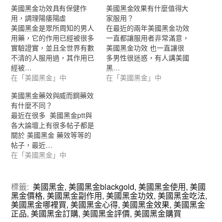
美國黑金功效具有保健作
美國黑金效果有什麼值得大
用，調理陽痿陽虛
家服用？
美國黑金是眾所周知的男人
在最近的兩年美國黑金功效
用藥，它的作用已經被很多
一直都讓服用者非常滿意，
實驗證實，並且全世界有數
美國黑金功效 也一直讓很
不清的人服用過，其作用已
多男性很迷惑，有人講美國
經被…
黑…
在「美國黑金」中
在「美國黑金」中
美國黑金藥效與威而鋼藥效
有什麼不同？
最近在很多 美國黑金ptt與
各大論壇上有很多帖子都是
關於 美國黑金 藥效等等的
帖子，最近…
在「美國黑金」中
標籤:
美國黑金
,
美國黑金blackgold
,
美國黑金使用
,
美國
黑金價格
,
美國黑金副作用
,
美國黑金功效
,
美國黑金吃法
,
美國黑金哪裡買
,
美國黑金心得
,
美國黑金效果
,
美國黑金
正品
,
美國黑金訂購
,
美國黑金評價
,
美國黑金購買