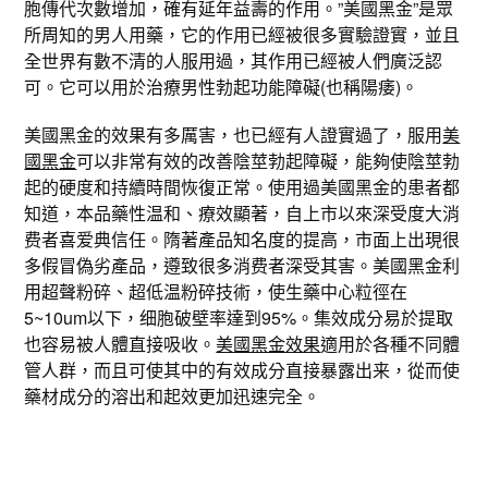
胞傳代次數增加，確有延年益壽的作用。”美國黑金”是眾
所周知的男人用藥，它的作用已經被很多實驗證實，並且
全世界有數不清的人服用過，其作用已經被人們廣泛認
可。它可以用於治療男性勃起功能障礙(也稱陽痿)。
美國黑金的效果有多厲害，也已經有人證實過了，服用
美
國黑金
可以非常有效的改善陰莖勃起障礙，能夠使陰莖勃
起的硬度和持續時間恢復正常。使用過美國黑金的患者都
知道，本品藥性温和、療效顯著，自上市以來深受度大消
费者喜爱典信任。隋著產品知名度的提高，市面上出現很
多假冒偽劣產品，遵致很多消费者深受其害。美國黑金利
用超聲粉碎、超低温粉碎技術，使生藥中心粒徑在
5~10um以下，细胞破壁率達到95%。集效成分易於提取
也容易被人體直接吸收。
美國黑金效果
適用於各種不同體
管人群，而且可使其中的有效成分直接暴露出来，從而使
藥材成分的溶出和起效更加迅速完全。