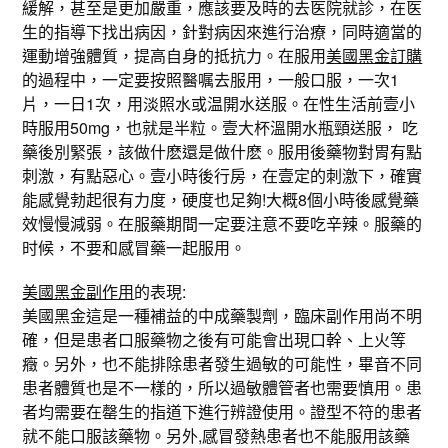
緩解，甚至是更加嚴重，應該要及時的去医院就診，在医
生的指導下找出病因，針對病因來進行治療，同時適當的
運動增強體質，提高自身的抵抗力。在服用
美國黑金訂購
的過程中，一定要按照醫嘱去服用，一般口服，一次1
片，一日1次，用淡照水或温開水送服。在性生活前壹小
時服用50mg，也就是半粒。壹大杯溫開水瓶頸送服， 吃
藥後別緊張，該做什麽還是做什麽。服用後藥物對胃有點
刺激，有點惡心。壹小時後行房，在壹定的刺激下，確實
能感覺勃起很有力度，硬度也足夠!大概8個小時後感覺藥
效慢慢減弱。在服藥期間一定要注意不要吃辛辣。服藥的
时候，不要和感冒藥一起服用。
美國黑金副作用
的表現:
美國黑金這是一種補益的中成藥製劑，臨床副作用尚不明
確，但是患者口服藥物之後有可能會出現口幹、上火等
癥。另外，也不能排除患者發生過敏的可能性，畢音不同
患者體質也是不一樣的，所以過敏體管者也需要慎用。患
者均需要在罄生的指道下進行辨證使用。證型不符的患者
就不能口服該藥物。另外,感冒發熱患者也不能服用該藥