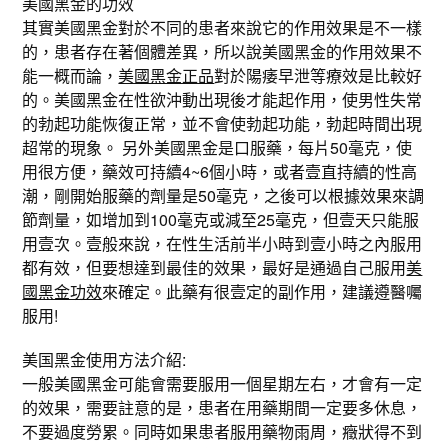
美國黑金的功效
其實美國黑金對於不同的患者來說它的作用效果是不一樣
的，患者存在著個體差異，所以說美國黑金的作用效果不
能一概而論，
美國黑金正品
對於陽痿早泄等療效是比較好
的。美國黑金在性欲沖動出現後才能起作用，使男性失常
的勃起功能恢復正常，並不會使勃起功能，勃起時間出現
超常的現象。 另外美國黑金是口服藥，每片50毫克，使
用很方便，藥效可持續4~6個小時，或者壹直持續的性高
潮，剛開始服藥的劑量是50毫克，之後可以根據效果來調
節劑量，如增加到100毫克或減至25毫克，但壹天只能服
用壹次。壹般來說，在性生活前半小時到壹小時之內服用
都有效，但要想達到最佳的效果，最好是通過自己服用
美
國黑金功效
來確定。此藥有很壹定的副作用，建議遵醫囑
服用!
美国黑金使用方法介紹:
一般美國黑金可能會需要服用一個星期左右，才會有一定
的效果，需要註意的是，患者在用藥期間一定要多休息，
不要過度勞累。同時如果患者服用藥物雨周，癥狀得不到