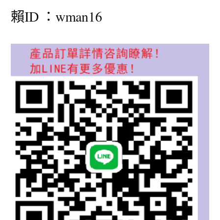
賴ID ：wman16