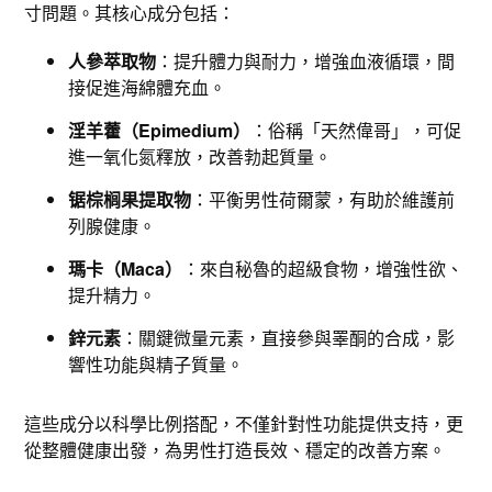
寸問題。其核心成分包括：
人參萃取物
：提升體力與耐力，增強血液循環，間
接促進海綿體充血。
淫羊藿（Epimedium）
：俗稱「天然偉哥」，可促
進一氧化氮釋放，改善勃起質量。
锯棕榈果提取物
：平衡男性荷爾蒙，有助於維護前
列腺健康。
瑪卡（Maca）
：來自秘魯的超級食物，增強性欲、
提升精力。
鋅元素
：關鍵微量元素，直接參與睪酮的合成，影
響性功能與精子質量。
這些成分以科學比例搭配，不僅針對性功能提供支持，更
從整體健康出發，為男性打造長效、穩定的改善方案。