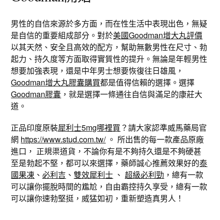
男性的自信來源於多方面，而在性生活中表現出色，無疑
是自信的重要組成部分。對於
美國Goodman增大丸評價
以其天然、安全且高效的配方，幫助無數男性在尺寸、勃
起力、持久度等方面取得實質性的提升。無論是年輕男性
想要加強表現，還是中年男士想要恢復往日雄風，
Goodman增大丸膠囊購買
都是值得信賴的選擇。選擇
Goodman膠囊
，就是選擇一條通往自信與滿足的康莊大
道。
正品印度原裝
犀利士5mg哪裡買
？請大家認準威馬藥局官
網
https://www.stud.com.tw/
。 所出售的每一款產品原廠
進口， 正規渠道貨，不論你有是不夠持久還是不夠硬甚
至是勃起不堅，都可以來選擇，藥師誠心推薦效果好的
泰
國果凍
、
必利吉
、
雙效犀利士
、
超級必利勁
，總有一款
可以讓你擺脫時間的尷尬，自由霸控持久享受，總有一款
可以讓你速勃堅挺，威猛如初，重新塑造真男人！