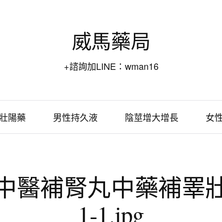
威馬藥局
+諮詢加LINE：wman16
壯陽藥
男性持久液
陰莖增大增長
女
中醫補腎丸中藥補睪
1-1.jpg