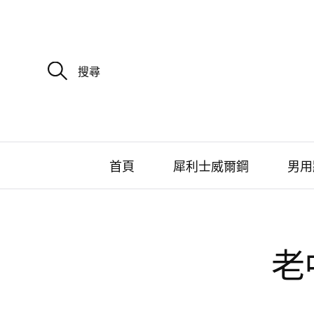
搜
尋
關
鍵
字
:
首頁
犀利士威爾鋼
男用
老