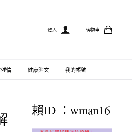
登入
購物車
性催情
健康貼文
我的帳號
賴ID ：wman16
解