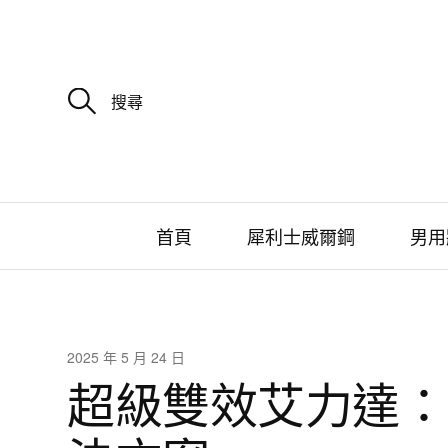
搜
尋
關
鍵
字
:
首頁
犀利士威爾鋼
男用
2025 年 5 月 24 日
超級雙效艾力達：