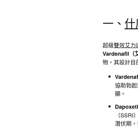
一、
什
超級
雙效艾力
Vardenafi
物，其設計目
Vardena
協助勃起
顯。
Dapoxet
（SSR
潛伏期，