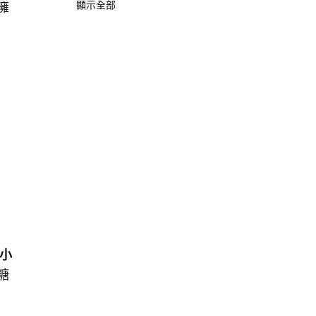
顯示全部
擁
6小
糖