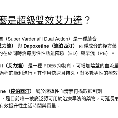
麼是超級雙效艾力達
？
達
（Super Vardenafil Dual Action）是一種結合
與
兩種成分的複方藥
l（艾力達）
Dapoxetine（達泊西汀）
的在於同時治療男性性功能障礙（ED）與早洩（PE）。
是一種 PDE5 抑制劑，可增加陰莖的血流
fil（
艾力達
）
過程的順利進行。其作用快速且持久，對多數男性的療效
屬於選擇性血清素再攝取抑制劑
ine（
達泊西汀
）
I），是目前唯一被廣泛認可用於治療早洩的藥物，可延長
有效提升性生活時間與質量。