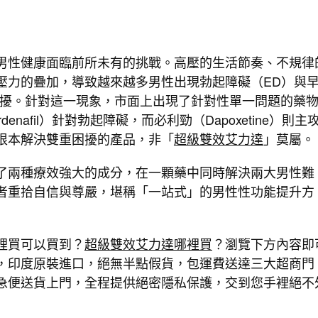
男性健康面臨前所未有的挑戰。高壓的生活節奏、不規律
壓力的疊加，導致越來越多男性出現勃起障礙（ED）與
困擾。針對這一現象，市面上出現了針對性單一問題的藥
denafil）針對勃起障礙，而必利勁（Dapoxetine）則主
根本解決雙重困擾的產品，非「
超級雙效艾力達
」莫屬。
了兩種療效強大的成分，在一顆藥中同時解決兩大男性難
者重拾自信與尊嚴，堪稱「一站式」的男性性功能提升方
裡買可以買到？
超級雙效艾力達哪裡買
？瀏覽下方內容即
，印度原裝進口，絕無半點假貨，包運費送達三大超商門
急便送貨上門，全程提供絕密隱私保護，交到您手裡絕不