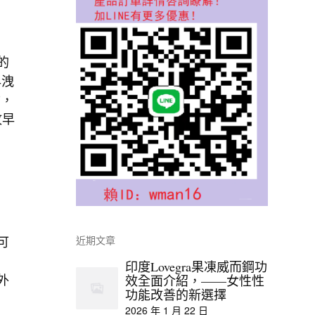
的
早洩
物，
攻早
可
近期文章
印度Lovegra果凍威而鋼功
外
效全面介紹，——女性性
功能改善的新選擇
2026 年 1 月 22 日