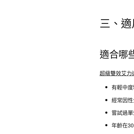
三、適
適合哪
超級雙效艾力
有輕中度
經常因性
嘗試過單
年齡在3