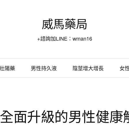
威馬藥局
+諮詢加LINE：wman16
壯陽藥
男性持久液
陰莖增大增長
女
全面升級的男性健康