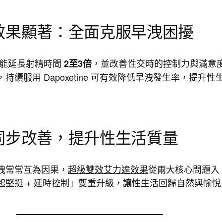
時效果顯著：全面克服早洩困擾
ne 則能延長射精時間
，並改善性交時的控制力與滿意
2至3倍
持續服用 Dapoxetine 可有效降低早洩發生率，提升性
心同步改善，提升性生活質量
洩常常互為因果，
超級雙效艾力達效果
從兩大核心問題入
起堅挺 + 延時控制」雙重升級，讓性生活回歸自然與愉悅