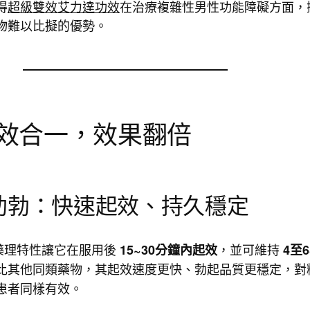
得
超級雙效艾力達功效
在治療複雜性男性功能障礙方面，
物難以比擬的優勢。
效合一，效果翻倍
效助勃：快速起效、持久穩定
il 的藥理特性讓它在服用後
，並可維持
15~30分鐘內起效
4至
比其他同類藥物，其起效速度更快、勃起品質更穩定，對
患者同樣有效。