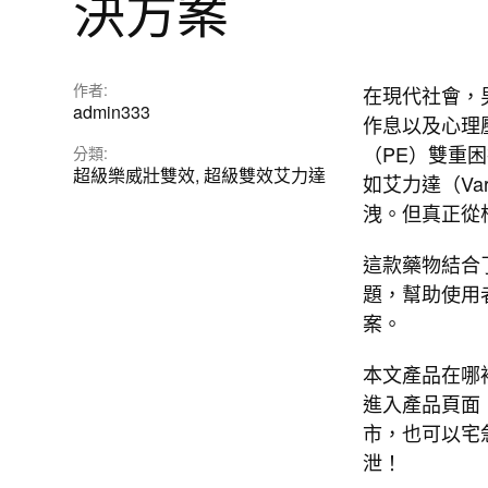
決方案
作者:
在現代社會，
admin333
作息以及心理
（PE）雙重
分類:
超級樂威壯雙效
,
超級雙效艾力達
如艾力達（Var
洩。但真正從
這款藥物結合
題，幫助使用
案。
本文產品在哪
進入產品頁面
市，也可以宅
泄！