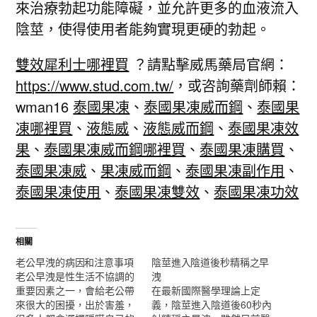
來治療勃起功能障礙，並允許更多的血液流入
陰莖，使得使用者能夠實現更硬的勃起。
雙效犀利士哪裡買
？請點擊威馬藥局官網：
https://www.stud.com.tw/
，或咨詢藥劑師賴：
wman16
泰國果凍
、
泰國果凍威而鋼
、
泰國果
凍哪裡買
、
液態威
、
液態威而鋼
、
泰國果凍效
果
、
泰國果凍威而鋼哪裡買
、
泰國果凍購買
、
泰國果凍威
、
果凍威而鋼
、
泰國果凍副作用
、
泰國果凍使用
、
泰國果凍雙效
、
泰國果凍功效
相關
老公早洩的病因和注意事項
陰莖進入陰道後秒精稱之早
老公早洩是性生活不協調的
洩
重要因素之一，會給老公帶
在最新國際醫學理論上定
來很大的困擾，出於害羞，
義，陰莖進入陰道後60秒內