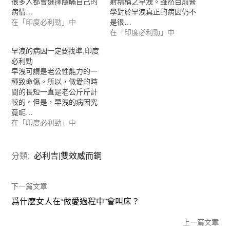
很多人都會選擇隱瞞自己的
射精稱之早洩。雖然目前醫
病情…
學對於早洩真正的病因仍不
在「印度必利勁」中
是很…
在「印度必利勁」中
早洩的病因一定要找準,印度
必利勁
早洩可謂是老公性能力的一
種致命傷。所以，做愛的時
間的長短一直是老公斤斤計
較的。但是，早洩的病因究
竟呢…
在「印度必利勁」中
分類:
必利吉|雙效威而鋼
下一篇文章
爲什麽女人在“做愛過程中”會叫床？
上一篇文章