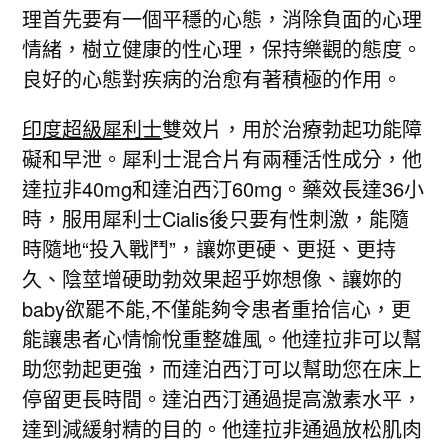
理首先要有一個平穩的心態，消除負面的心理
情緒，樹立健康的性心理，保持樂觀的態度。
良好的心態對疾病的治愈有著積極的作用。
印度超級犀利士
雙效片，用於治療勃起功能障
礙和早泄。犀利士混合片有兩種活性成分，他
達拉非40mg和達泊西汀60mg。藥效長達36小
時，服用犀利士Cialis後只要有性刺激，能隨
時隨地“投入戰鬥”，讓妳更硬、更挺、更持
久、陰莖增硬助勃效果超乎妳想像、讓妳的
baby欲罷不能,不僅能夠令患者重拾信心，更
能讓患者心情愉悅重整雄風。他達拉非可以幫
助您勃起更強，而達泊西汀可以幫助您在床上
停留更長時間。達泊西汀通過提高激素水平，
達到減緩射精的目的。他達拉非通過放松肌肉