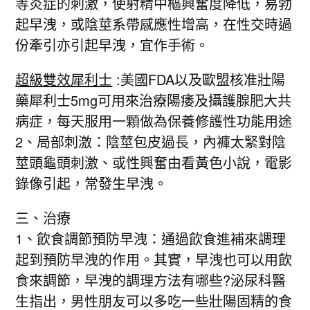
等炎症的刺激，使射精中樞興奮度降低，易勃
起早洩，或陰莖系帶感應性增高，在性交時過
份牽引亦引起早洩，宜作手術。
超級雙效犀利士
:美國FDA以及歐盟核准壯陽
藥犀利士5mg可用來治療陽痿及攝護腺肥大共
病症，每天服用一顆做為保養修護性功能用途
2、局部刺激：陰莖包皮過長，內褲太緊對陰
莖頭龜頭刺激、或性興奮由看黃色小說，電影
錄像引起，常發生早洩。
三、治療
1、飲食調節預防早洩：通過飲食進補來調理
起到預防早洩的作用。其實，早洩也可以用飲
食來調節，早洩的調理方法有哪些?泌尿科醫
生指出，男性朋友可以多吃一些壯陽固精的食