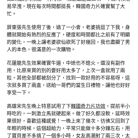
易早洩，現在每次時間都挺長，韓國奇力片確實幫了大
忙。
屏東張先生使用了後，過了一小會，老婆挑逗了下我，身
體就開始有熱烈的反應了，硬度和時間都比之前有了明顯
的變化，一晚上讓老婆欲仙欲死了好幾回，我也盡顯了男
人的本色，很滿意的一次購物。
花蓮龍先生效果確實牛逼，中途也不熄火，還沒有副作
用，比原來買的別的要好用太多了，上次一盒就用了兩
粒，其他全部都被刮分了，找到一款好用的不容易呀，這
次就多買了兩盒，送給一哥們的當生日禮物，讓他也好好
享受一下。
高雄宋先生晚上特意試用了下
韓國奇力片功效
，提前半小
時吃的，一刺激立馬就硬起來。做了好久都沒軟，延時效
果很好，喜歡這種感覺！一晚上來了幾次，彷彿又回到了
年輕的時候，這個超給力，平常只能做十多分鐘左右，用
了寶貝差不多搞了一個多小時，女友高潮射了兩三次，太