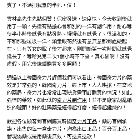
爽了，不過把我累的半死，值！
雲林高先生先點個贊！保密發送，速度快。今天收到後就
用了一顆。先還有點擔心會和別的一洋有副作用。耐心等
待半小時後感覺有點發熱。慢慢就有感覺了。很溫和的，
不和那些垃圾一洋。頭暈眼花然後有意無意都到處硬起
在。只有等女的脫了後才起來。剛開始第一次時間就感覺
延長了。等哈兒第二次1個小時不下臺。真心累啊！沒有
虛假。用完後繼續購買多多照顧！
通過以上韓國
奇力片
評價我們可以看出，韓國奇力片的藥
效是非常強的，韓國奇力片一經上市，人人哄搶，在當地
的藥局，奇力片也常常出現缺貨需預訂購買的情況！如此
強悍的藥效，如此低的
奇力片副作用
！並不是廠家胡亂編
造的噱頭！好的壯陽藥是經得起打磨，經得起錘煉的！
歡迎各位顧客到官網購買韓國
奇力片正品
，藥局官網承
諾，出售的每一盒奇力片，均為出口正品！百分百正品，
發現偽藥或是用藥後無效，可退貨退款！