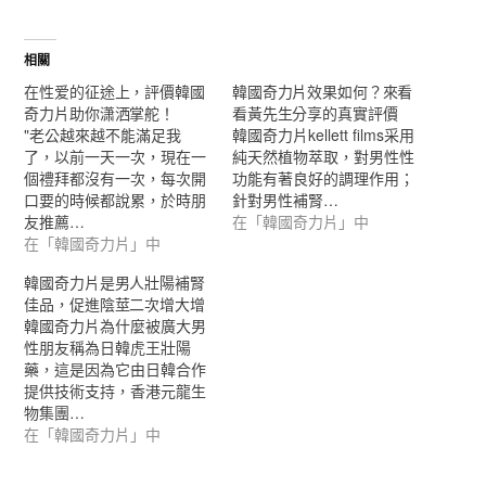
相關
在性爱的征途上，評價韓國
韓國奇力片效果如何？來看
奇力片助你潇洒掌舵！
看黃先生分享的真實評價
"老公越來越不能滿足我
韓國奇力片kellett films采用
了，以前一天一次，現在一
純天然植物萃取，對男性性
個禮拜都沒有一次，每次開
功能有著良好的調理作用；
口要的時候都說累，於時朋
針對男性補腎…
友推薦…
在「韓國奇力片」中
在「韓國奇力片」中
韓國奇力片是男人壯陽補腎
佳品，促進陰莖二次增大增
韓國奇力片為什麼被廣大男
性朋友稱為日韓虎王壯陽
藥，這是因為它由日韓合作
提供技術支持，香港元龍生
物集團…
在「韓國奇力片」中