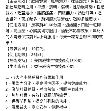
【主要功效】: 壯陽健賢，旺精添力，壯陽固元，男性助
勃壯陽延時之用。早洩，遺精，弱精，性功能障礙，性慾
減弱，陰莖短小，腰膝酸痛， 四肢無力，頭昏耳鳴，體
虛盜汗，夜尿頻多，前列腺炎等腎虛引起的多種癥狀。
【使用方法】: 房事前40-60分鐘，溫熱開水口服一粒即
可。高血壓，心臟病均可服用，酒後不影響效果。年紀大
的人需最少提前1個小時服用。每天一粒有意想不到的效
果！
【包裝容量】: 10粒/瓶
【使用期限】: 36個月
【技術支持】： 美國威達生物技術有限公司
【生產廠商】： 香港威信生物技術公司
二、9大
老中醫補腎丸效果
和作用
1、調整內分泌，提高活性因子，提供健康能力；
2、滋陰壯腎補腎，補血益氣，活躍生育能力；
3、強筋壯骨，有效針對腰部酸痛等；
4、保護前列腺，提高前列腺的功能；
5、溫裏益火、寧心安神、健脾補中；