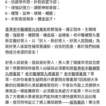
6、抗疲勞作用，針對欲望冷卻；
7、增強記憶力，調節神經衰弱；
8、暖腎、益神、填精、補髓；
9、針對夜尿頻多，體虛盜汗。
香港老中醫補腎丸效果
能助腎強身、護正固本、生精填
髓、強筋骨、補腎陽、補虛損、益精氣。老中醫補腎丸重
新定義好男人，以「好人、新好男人、好男人起跑線」為
新好男人家庭性福保駕護航，自信的態度，基於我們純植
物成分來源的安全！
好男人就是我，我就是好男人，男人患了陽痿早泄該怎麽
辦？想要根除恢復男人凶猛就必須要知道
香港老中醫補腎
丸哪裏買
？
老中醫補腎丸哪裏買
？
老中醫哪裏買
？等
等。也許你會產生疑問爲什麽要問去哪裏買?因爲絕大多
數的壯陽藥持久液是嚴格管控的，不會在市面上流通想大
衆商品一樣能購買到，必須要出具處方才能買。所以也是
為了方便廣大患者朋友們能快速方便快捷買到正品壯陽
藥，我司特地設立了網上藥局銷售——
威馬藥局
！專注男