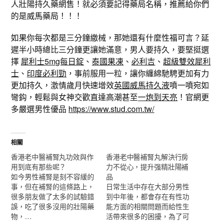
人壯陽持久藥網售！就必須要記得藥局名稱，推薦給你們
的是威馬藥局！！！
如果你每次都是三分鐘繳械，那她還有什麼性福可言？延
遲半小時總比三分鐘更讓她滿意，男人要持久，要堅挺選
擇
犀利士5mg每日錠
、
泰國果凍
、
必利吉
、
超級雙效犀利
士
、
印度必利勁
，事前服用一粒，讓你纏綿馳騁更加有力
更加持久，激情歲月快速增效
英國威馬持久液
噴一噴宛如
彎鈎，輕鬆與女神交歡直達高潮甚至
一炮到天亮
！官網更
多嚴選男性優品
https://www.stud.com.tw/
相關
香港老中醫補腎丸功效與作
香港老中醫補腎丸解決行房
用到底有那些呢？
力不從心，提升强精壯陽補
如今男性補腎是刻不容緩的
品
事，但在補腎的這條路上，
日常生活中存在大部分男性
很多朋友做了太多的試驗錯
到中年後，都會存在有性功
誤，吃了很多沒用的壯陽藥
能方面的相關問題而給性生
物，…
活帶來很多的困擾，為了可