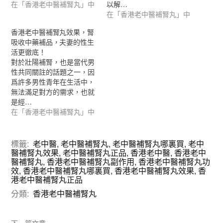
在「香港老中醫補腎丸」中
以解…
在「香港老中醫補腎丸」中
香港老中醫補腎丸效果，腎
吸收中藥補品，夫妻的性生
活更徹底！
對於壯陽補腎，也是當代男
性共同關註的話題之一，因
爲許多男性青年在生活中，
無法滿足對方的需求，也就
是經…
在「香港老中醫補腎丸」中
標籤:
老中醫
,
老中醫補腎丸
,
老中醫補腎丸哪裏買
,
老中
醫補腎丸效果
,
老中醫補腎丸正品
,
香港老中醫
,
香港老中
醫補腎丸
,
香港老中醫補腎丸副作用
,
香港老中醫補腎丸功
效
,
香港老中醫補腎丸哪裏買
,
香港老中醫補腎丸效果
,
香
港老中醫補腎丸正品
分類:
香港老中醫補腎丸