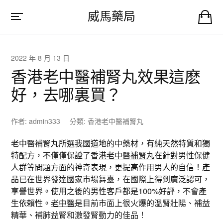
威馬藥局
2022 年 8 月 13 日
香港老中醫補腎丸效果這麽
好，去哪裏買？
作者:
admin333
分類:
香港老中醫補腎丸
老中醫補腎丸所選我國道地的中藥材，有純天然特質和獨
特配方，不僅僅保證了
香港老中醫補腎丸
在針對男性保健
人群等問題方面的神奇表現，更提高作用男人的自信！產
品已在世界發達國家市場舞臺，在國際上得到廣泛認可，
享譽世界。使用之後的男性客戶都是100%好評，不會產
生依賴性。
老中醫
是目前市面上很火爆的溫腎壯陽、補益
精華、補肺益腎和激發腎動力的佳品！