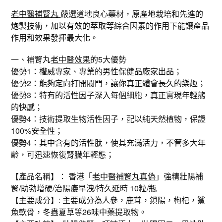
老中醫補腎丸
嚴選道地良心藥材，原產地栽培和先進的
炮製技術，加以有效的萃取等綜合因素的作用下能讓產品
作用和效果發揮最大化。
一、補腎丸
老中醫效果
的5大優勢
優勢1：權威專家、專業的男性保健品廠家出品；
優勢2：能夠定向打開閥門，讓你真正體會長久的樂趣；
優勢3：特有的活性因子深入每個細胞，真正實現年輕態
的快感；
優勢4：技術提取生物活性因子，配以純天然植物，保證
100%安全性；
優勢4：其中含有的活性肽，使其充滿活力，不管多大年
齡，可迅速恢復腎臟年輕態；
【產品名稱】： 香港「
老中醫補腎丸真偽
」強精壯陽補
腎/助勃增硬/治陽痿早洩/持久延時 10粒/瓶
【主要成分】: 主要成分為人參，鹿茸，鎖陽，枸杞，鯊
魚軟骨，冬蟲夏草等26味中藥提取物。