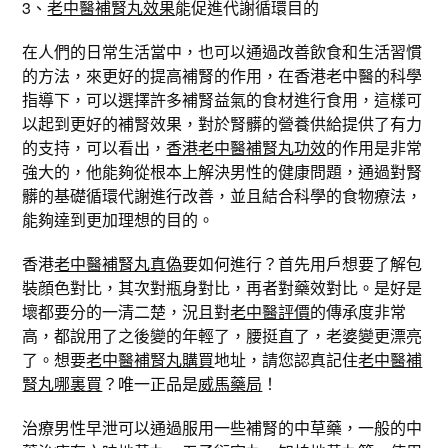
3、
老中醫補腎丸效果
能促進代謝循環目的
在人們的日常生活當中，也可以通過改善飲食和生活習慣
的方法，來更好的提高補腎的作用，在香港老中醫的科學
指導下，可以選擇許多補腎益氣的食材進行食用，這樣可
以起到更好的補腎效果，對於腎髒的營養供給提供了有力
的支持，可以看出，
香港老中醫補腎丸功效
的作用是非常
強大的，他能夠從根本上解決男性的健康問題，通過對腎
髒的基礎循環代謝進行改善，並且結合科學的食物療法，
能夠達到更加理想的目的。
香港
老中醫補腎丸真偽
要如何進行？首先用戶想要了解包
裝顔色對比，其次對瓶身對比，再者對藥效對比。是好是
壞都要分的一清二楚，況且對
老中醫評價
的傳承度非常
高，都說用了之後變的年輕了，腰挺直了，老婆變更漂亮
了。想要
老中醫補腎丸購買
地址，請您認真記住
老中醫補
腎丸哪裏買
？唯一正品是
威馬藥局
！
治療男性早泄可以通過服用一些補腎的中草藥，一般的中