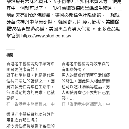
藥治療有六味地黃丸、五子衍宗丸、知柏地黃丸等，使用
其中一個就可以了。一般推薦購買
德國黑螞蟻
生精片、
一
炮到天亮
8代延時膠囊、
德國必邦
綠色壯陽優選、
一想就
硬華陀神丹
中草藥研製、
韓國奇力片
腰力挺拔、
美國保
羅V8
猛男塑造必備、
美國黑金
真男人保養 。 更多產品點
擊官網
https://www.stud.com.tw/
相關
香港老中醫補腎丸中藥調節
香港老中醫補腎丸效果真的
固腎更健康有益！
有那麽好嗎？
對于壯陽補腎，也是當代男
男人的腎虛伴隨著早泄陽痿
性共同關注的話題之一，因
的發生，因此男人相信腎髒
爲許多男性青年在生活中，
也可以吃壯陽藥等産品，男
無法滿足對方的需求，也就
人即使腎虛也不要對自己氣
是經…
餒，…
在「香港老中醫補腎丸」中
在「香港老中醫補腎丸」中
香港老中醫補腎丸功效與作
用到底有那些呢？
如今男性補腎是刻不容緩的