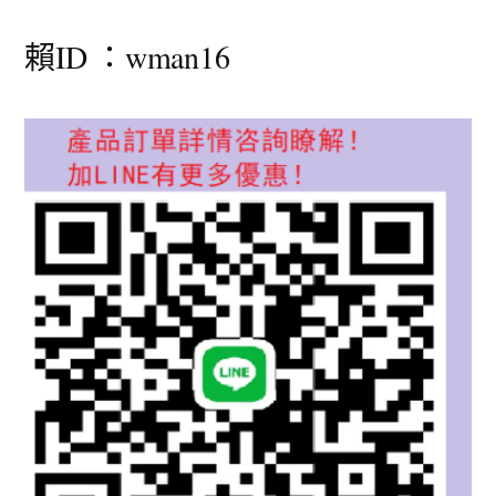
賴ID ：wman16