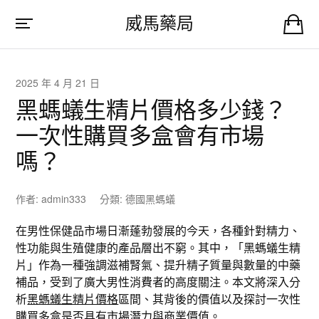
威馬藥局
2025 年 4 月 21 日
黑螞蟻生精片價格多少錢？
一次性購買多盒會有市場
嗎？
作者:
admin333
分類:
德國黑螞蟻
在男性保健品市場日漸蓬勃發展的今天，各種針對精力、
性功能與生殖健康的產品層出不窮。其中，「黑螞蟻生精
片」作為一種強調滋補腎氣、提升精子質量與數量的中藥
補品，受到了廣大男性消費者的高度關注。本文將深入分
析
黑螞蟻生精片價格
區間、其背後的價值以及探討一次性
購買多盒是否具有市場潛力與商業價值。