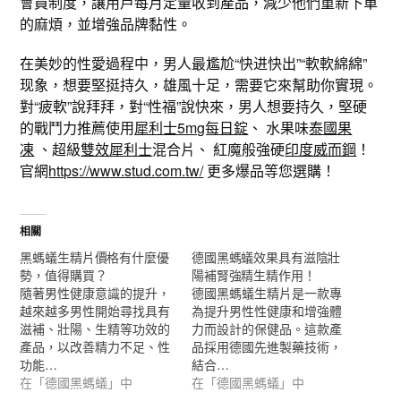
會員制度，讓用戶每月定量收到產品，減少他們重新下單
的麻煩，並增強品牌黏性。
在美妙的性愛過程中，男人最尷尬“快进快出”“軟軟綿綿”
现象，想要堅挺持久，雄風十足，需要它來幫助你實現。
對“疲軟”說拜拜，對“性福”說快來，男人想要持久，堅硬
的戰鬥力推薦使用
犀利士5mg每日錠
、 水果味
泰國果
凍
、超級
雙效犀利士
混合片、 紅魔般強硬
印度威而鋼
！
官網
https://www.stud.com.tw/
更多爆品等您選購！
相關
黑螞蟻生精片價格有什麼優
德國黑螞蟻效果具有滋陰壯
勢，值得購買？
陽補腎強精生精作用！
隨著男性健康意識的提升，
德國黑螞蟻生精片是一款專
越來越多男性開始尋找具有
為提升男性性健康和增強體
滋補、壯陽、生精等功效的
力而設計的保健品。這款產
產品，以改善精力不足、性
品採用德國先進製藥技術，
功能…
結合…
在「德國黑螞蟻」中
在「德國黑螞蟻」中