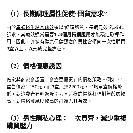
（1）長期調理屬性促使“囤貨需求”
由於
黑螞蟻生精片功效
多以“調理體質、長期見效”為核心
訴求，其療效通常需要
1~3個月持續服用
才能穩定發揮作
用。因此，許多有健康保健觀念的男性會傾向一次性購買
3盒以上，以形成完整療程。
（2）價格優惠誘因
廠家與商家多設置「多盒更優惠」的價格策略。例如，1
盒售價為1 150元，而3盒只需2200元，平均單盒價格降
低，對消費者有明顯吸引力。這樣的價格杠桿對年齡層較
高、對價格敏感度較高的群體尤其有效。
（3）男性隱私心理：一次買齊，減少重複
購買壓力