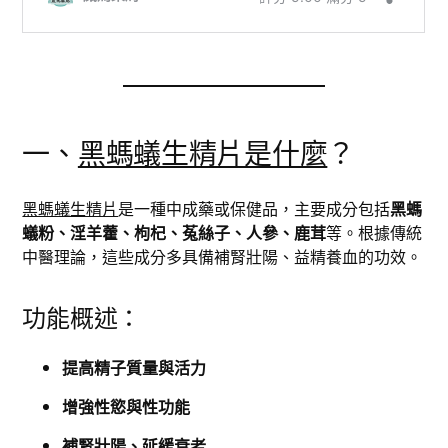
一、
黑螞蟻生精片是什麼
？
黑螞蟻生精片
是一種中成藥或保健品，主要成分包括
黑螞
蟻粉、淫羊藿、枸杞、菟絲子、人參、鹿茸
等。根據傳統
中醫理論，這些成分多具備補腎壯陽、益精養血的功效。
功能概述：
提高精子質量與活力
增強性慾與性功能
補腎壯陽、延緩衰老