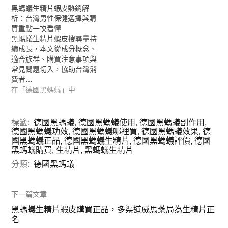
黑螞蟻生精片蝦皮熱銷解
析：台灣男性保健選擇與購
買重點一次看懂
黑螞蟻生精片蝦皮搜尋量持
續成長，本文從成分概念、
適合族群、購買注意事項與
常見問題切入，協助台灣消
費者…
在「德國黑螞蟻」中
標籤:
德國黑螞蟻
,
德國黑螞蟻使用
,
德國黑螞蟻副作用
,
德國黑螞蟻功效
,
德國黑螞蟻哪裡買
,
德國黑螞蟻效果
,
德
國黑螞蟻正品
,
德國黑螞蟻生精片
,
德國黑螞蟻評價
,
德國
黑螞蟻購買
,
生精片
,
黑螞蟻生精片
分類:
德國黑螞蟻
下一篇文章
黑螞蟻生精片蝦皮購買正品，多渠道威馬藥局為生精片正
名