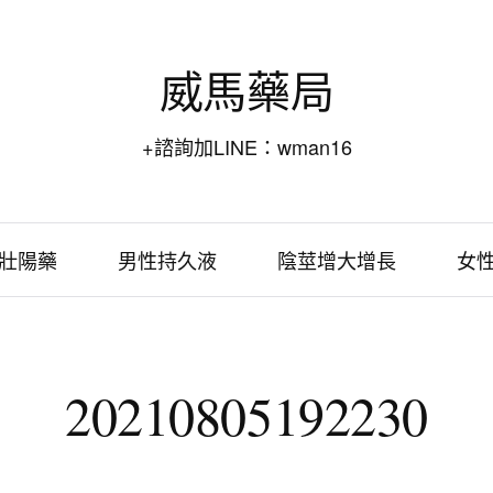
威馬藥局
+諮詢加LINE：wman16
壯陽藥
男性持久液
陰莖增大增長
女
20210805192230