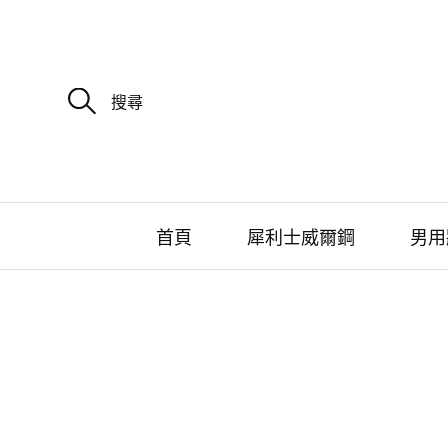
搜
尋
關
鍵
字
:
首頁
犀利士威爾鋼
男用