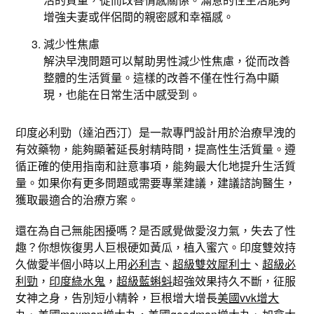
增強夫妻或伴侶間的親密感和幸福感。
減少性焦慮
解決早洩問題可以幫助男性減少性焦慮，從而改善
整體的生活質量。這樣的改善不僅在性行為中顯
現，也能在日常生活中感受到。
印度必利勁（達泊西汀）是一款專門設計用於治療早洩的
有效藥物，能夠顯著延長射精時間，提高性生活質量。遵
循正確的使用指南和註意事項，能夠最大化地提升生活質
量。如果你有更多問題或需要專業建議，建議諮詢醫生，
獲取最適合的治療方案。
還在為自己無能困擾嗎？是否感覺做愛沒力氣，失去了性
趣？你想恢復男人巨根硬如黃瓜，植入蜜穴。印度雙效持
久做愛半個小時以上用
必利吉
、
超級雙效犀利士
、
超級必
利勁
，
印度綠水鬼
，
超級藍蝌蚪
超強效果持久不斷，征服
女神之身，告別短小精幹，巨根增大增長
美國vvk增大