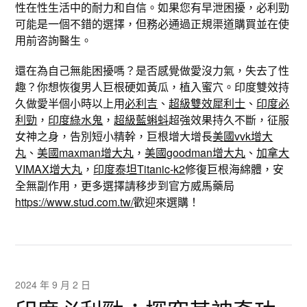
性在性生活中的耐力和自信。如果您有早泄困擾，必利勁
可能是一個不錯的選擇，但務必通過正規渠道購買並在使
用前咨詢醫生。
還在為自己無能困擾嗎？是否感覺做愛沒力氣，失去了性
趣？你想恢復男人巨根硬如黃瓜，植入蜜穴。印度雙效持
久做愛半個小時以上用
必利吉
、
超級雙效犀利士
、
印度必
利勁
，
印度綠水鬼
，
超級藍蝌蚪
超強效果持久不斷，征服
女神之身，告別短小精幹，巨根增大增長
美國vvk增大
丸
、
美國maxman增大丸
，
美國goodman增大丸
、
加拿大
VIMAX增大丸
，
印度泰坦Titanic-k2
修復巨根海綿體，安
全無副作用，更多選擇請移步到官方威馬藥局
https://www.stud.com.tw/
歡迎來選購！
2024 年 9 月 2 日