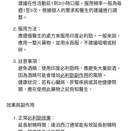
建議在性活動前1到3小時口服。服用頻率一般為每
週1至3次，根據個人的需求和醫生的建議進行調
整。
服用方法：
應遵循醫生的處方來服用印度必利勁。一般來說，
應用一整片藥物，並用水吞服，不建議咀嚼或粉
碎。
註意事項：
避免酒精：使用印度必利勁時，應避免大量飲酒，
因為酒精可能會增加
必利勁副作用
的風險。
健康狀況：若有心臟病、肝腎疾病或其他健康問
題，應在使用此藥物之前告知醫生。
效果與副作用
正常
必利勁效果
：
延長射精時間：達泊西汀通常能有效延長射精時