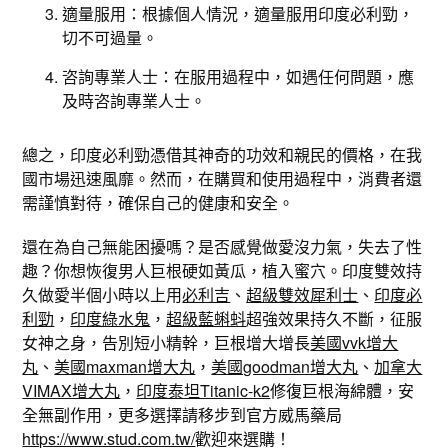
適量服用：根據個人情況，適量服用印度必利勁，
切不可過量。
咨詢專業人士：在服用過程中，如遇任何問題，應
及時咨詢專業人士。
總之，印度必利勁憑借其神奇的功效和親民的價格，在我
國市場迅速風靡。然而，在購買和使用過程中，消費者還
需謹慎對待，確保自己的健康和安全。
還在為自己無能困擾嗎？是否感覺做愛沒力氣，失去了性
趣？你想恢復男人巨根硬如黃瓜，植入蜜穴。印度雙效持
久做愛半個小時以上用
必利吉
、
超級雙效犀利士
、
印度必
利勁
，
印度綠水鬼
，
超級藍蝌蚪
超強效果持久不斷，征服
女神之身，告別短小精幹，巨根增大增長
美國vvk增大
丸
、
美國maxman增大丸
，
美國goodman增大丸
、
加拿大
VIMAX增大丸
，
印度泰坦Titanic-k2
修復巨根海綿體，安
全無副作用，更多選擇請移步到官方威馬藥局
https://www.stud.com.tw/
歡迎來選購！