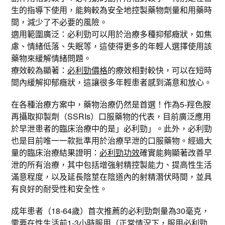
生的指導下使用，能夠較為安全地控製藥物劑量和用藥時
間，減少了不必要的風險。
適用範圍廣泛：必利勁可以用於治療多種抑郁癥狀，如焦
慮、情緒低落、失眠等，這使得更多的年輕人選擇使用該
藥物來緩解情緒問題。
療效較為顯著：
必利勁價格
的療效相對較快，可以在短時
間內緩解抑郁癥狀，這讓很多年輕患者感到滿意和放心。
在各種治療方案中，藥物治療仍然是首選！作為5-羥色胺
再攝取抑製劑（SSRIs）口服藥物的代表，目前廣泛應用
於早泄患者的臨床治療中的是」必利勁」。此外，必利勁
也是目前唯一一款批準用於治療早泄的口服藥物。經過大
量的臨床治療結果證明：
必利勁功效
確實能夠顯著改善早
泄的所有治療，其中包括增強射精控製能力、提高性生活
滿意程度，以及延長陰莖在陰道內的射精潛伏時間，並具
有良好的耐受性和安全性。
成年患者（18-64歲）首次推薦的必利勁劑量為30毫克，
需要在性生活前1-3小時服用（正常情況下，服用必利勁