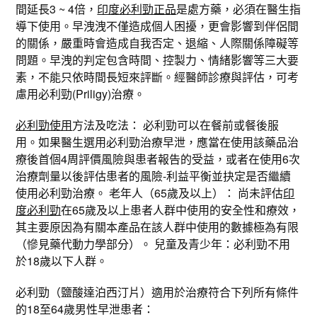
間延長3 ~ 4倍，
印度必利勁正品
是處方藥，必須在醫生指
導下使用。早洩洩不僅造成個人困擾，更會影響到伴侶間
的關係，嚴重時會造成自我否定、退縮、人際關係障礙等
問題。早洩的判定包含時間、控製力、情緒影響等三大要
素，不能只依時間長短來評斷。經醫師診療與評估，可考
慮用必利勁(Priligy)治療。
必利勁使用
方法及吃法： 必利勁可以在餐前或餐後服
用。如果醫生選用必利勁治療早泄，應當在使用該藥品治
療後首個4周評價風險與患者報告的受益，或者在使用6次
治療劑量以後評估患者的風險-利益平衡並抉定是否繼續
使用必利勁治療。 老年人（65歲及以上）： 尚未評估
印
度必利勁
在65歲及以上患者人群中使用的安全性和療效，
其主要原因為有關本產品在該人群中使用的數據極為有限
（慘見藥代動力學部分）。 兒童及青少年：必利勁不用
於18歲以下人群。
必利勁（鹽酸達泊西汀片）適用於治療符合下列所有條件
的18至64歲男性早泄患者：