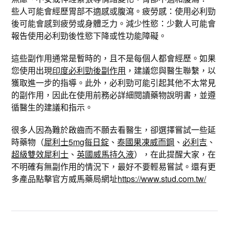
些人可能會經歷胃部不適感或腹瀉。疲勞感：使用必利勁
後可能會感到疲勞或身體乏力。減少性慾：少數人可能會
報告使用必利勁後性慾下降或性功能障礙。
這些副作用通常是暫時的，且不是每個人都會經歷。如果
您使用出現
印度必利勁後副作用
，建議您與醫生聯繫，以
獲取進一步的指導。此外，必利勁可能引起其他不太常見
的副作用，因此在使用前務必詳細閱讀藥物說明書，並遵
循醫生的建議和指示。
很多人因為難於啟齒而不願去看醫生，卻選擇嘗試一些延
時藥物（
犀利士5mg每日錠
、
泰國果凍威而鋼
、
必利吉
、
超級雙效犀利士
、
英國威馬持久液
），在此提醒大家，在
不明確有無副作用的情況下，最好不要輕易嘗試。還有更
多產品點擊官方威馬藥局網址
https://www.stud.com.tw/