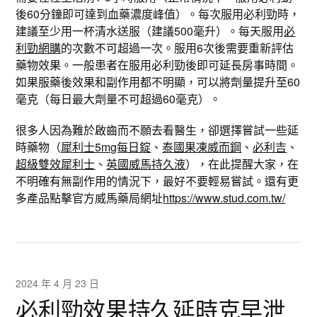
後60分鐘即可達到血藥濃度峰值）。每次服用必利勁時，
建議至少用一杯清水送服（建議500毫升）。每天服用
必
利勁網購
的次數不可超過一次。服用6次後需要重新評估
藥物效果。一般患者在服用必利勁後即可延長房事時間。
如果服藥後效果和副作用都不明顯，可以將劑量提升至60
毫克（每日最大劑量不可超過60毫克）。
很多人因為難於啟齒而不願去看醫生，卻選擇嘗試一些延
時藥物（
犀利士5mg每日錠
、
泰國果凍威而鋼
、
必利吉
、
超級雙效犀利士
、
英國威馬持久液
），在此提醒大家，在
不明確有無副作用的情況下，最好不要輕易嘗試。還有更
多產品點擊官方威馬藥局網址
https://www.stud.com.tw/
2024 年 4 月 23 日
必利勁效果持久延時克早泄