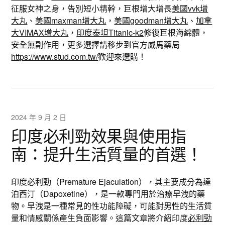
征服女神之身，告別短小精幹，巨根增大增長
美國vvk增
大丸
、
美國maxman增大丸
，
美國goodman增大丸
、
加拿
大VIMAX增大丸
，
印度泰坦Titanic-k2
修復巨根海綿體，
安全無副作用，更多選擇請移步到官方威馬藥局
https://www.stud.com.tw/
歡迎來選購！
2024 年 9 月 2 日
印度必利勁效果與使用指
南：提升生活質量的首選！
印度必利勁（Premature Ejaculation），其主要成分為達
泊西汀（Dapoxetine），是一款專門用於治療早洩的藥
物。早洩是一種常見的性功能障礙，可能對男性的生活質
量和情感關係產生負面影響。這篇文章將介紹印度
必利勁