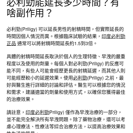
必利勁能延長多少時間？有
啥副作用？
必利勁(Priligy) 可以延長男性的射精時間，但實際延長的
時間因個人情況而異。根據臨床試驗的結果，
印度必利勁
正品
通常可以將射精時間延長約1.5到3倍。
具體的射精時間延長取決於個人的生理特徵、早洩的嚴重
程度以及使用的劑量。每個人對必利勁(Priligy) 的反應可
能不同，有些人可能會經歷更長的射精延遲，而其他人則
可能經歷較小的延遲效果。使用
必利勁
(Priligy) 之前，最
好與醫生進行詳細的討論和評估。醫生可以根據您的情況
和需求，建議適當的劑量和使用方式，以確保您獲得最佳
的治療效果。
請註意，
印度必利勁
Priligy) 僅作為早洩治療的一部分，
並不能完全解決所有早洩問題。除了藥物治療，還可以考
慮心理療法、性療法等綜合治療方法，以提高治療效果和