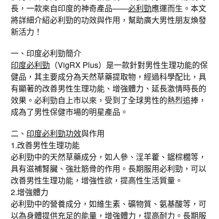
長，一款來自印度的神奇產品——
必利勁
應運而生。本文
將詳細介紹必利勁的功效與作用，幫助廣大男性朋友煥發
新活力！
一、印度必利勁簡介
印度必利勁
（VigRX Plus）是一款針對男性生理功能的保
健品，其主要成分為天然草藥提取物，經過科學配比，具
有顯著的改善男性生理功能、增強體力、延長激情時長的
效果。必利勁自上市以來，受到了全球男性的熱烈追捧，
成為了男性保健市場的明星產品。
二、
印度必利勁功效
與作用
1.改善男性生理功能
必利勁中的天然草藥成分，如人參、淫羊藿、鋸棕櫚等，
具有滋補腎臟、強壯筋骨的作用。長期服用必利勁，可以
改善男性生理功能，增強性欲，提高性生活質量。
2.增強體力
必利勁中的營養成分，如維生素、礦物質、氨基酸等，可
以為身體提供充足的能量，增強體力，提高耐力。長期服