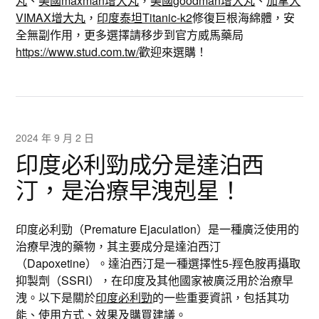
丸
、
美國maxman增大丸
，
美國goodman增大丸
、
加拿大
VIMAX增大丸
，
印度泰坦Titanic-k2
修復巨根海綿體，安
全無副作用，更多選擇請移步到官方威馬藥局
https://www.stud.com.tw/
歡迎來選購！
2024 年 9 月 2 日
印度必利勁成分是達泊西
汀，是治療早洩剋星！
印度必利勁（Premature Ejaculation）是一種廣泛使用的
治療早洩的藥物，其主要成分是達泊西汀
（Dapoxetine）。達泊西汀是一種選擇性5-羥色胺再攝取
抑製劑（SSRI），在印度及其他國家被廣泛用於治療早
洩。以下是關於
印度必利勁
的一些重要資訊，包括其功
能、使用方式、效果及購買建議。