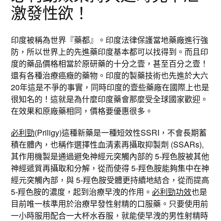
激發性欲！
印度被稱為世界『藥都』。印度法律保護當地藥廠進行強
防，所以世界上的先進藥印度基本都可以找得到。而且印
度的藥品價格相當於原研藥的十分之壹，甚至百分之壹！
還有各種治療癌癥的藥物。印度的製藥技術也先進於大六
20年這是不爭的事實，同時印度的壹些藥廠在國際上也是
很知名的！這就是為什麼印度藥會那麼受全球國家歡迎。
在效果和原廠藥相同，價格要優惠很多。
必利勁
(Priligy)這種新藥是一種短效性SSRI，不會長期蓄
積在體內，也稱作選擇性血清素再攝取抑製劑 (SSARs),
其作用機製是通過避免神經元突觸內部的 5-羥色胺被其他
神經遞質再攝取和分解，從而使得 5-羥色胺能夠集中在神
經元突觸內部，與 5-羥色胺受體更持續地結合，從而提高
5-羥色胺的濃度，起到治療早洩的作用。
必利勁功效
也是
目前唯一核準用於治療早發性射精的口服藥。只要使用前
一小時服用配合一大杯水吞服，就能使早洩的男性射精時