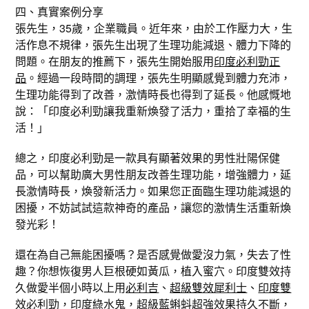
四、真實案例分享
張先生，35歲，企業職員。近年來，由於工作壓力大，生
活作息不規律，張先生出現了生理功能減退、體力下降的
問題。在朋友的推薦下，張先生開始服用
印度必利勁正
品
。經過一段時間的調理，張先生明顯感覺到體力充沛，
生理功能得到了改善，激情時長也得到了延長。他感慨地
說：「印度必利勁讓我重新煥發了活力，重拾了幸福的生
活！」
總之，印度必利勁是一款具有顯著效果的男性壯陽保健
品，可以幫助廣大男性朋友改善生理功能，增強體力，延
長激情時長，煥發新活力。如果您正面臨生理功能減退的
困擾，不妨試試這款神奇的產品，讓您的激情生活重新煥
發光彩！
還在為自己無能困擾嗎？是否感覺做愛沒力氣，失去了性
趣？你想恢復男人巨根硬如黃瓜，植入蜜穴。印度雙效持
久做愛半個小時以上用
必利吉
、
超級雙效犀利士
、
印度雙
效必利勁
，
印度綠水鬼
，
超級藍蝌蚪
超強效果持久不斷，