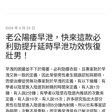
2024 年 4 月 23 日
老公陽痿早泄，快來這款必
利勁提升延時早泄功效恢復
壯男！
早洩的困擾並不下於陽萎，必利勁膜衣錠，且專家對於早
洩又無一致的定義，因此常使男性產生錯誤認知與期待，
而使治療徒勞無功專家對於早洩的定義，有以下幾種：有
學者以陰莖進入陰道到射精的時間來定義，有人說1分
鐘、有人說2分鐘；有學者以陰莖在陰道內推送的次數來
定義，有人說10次、有人說15次；許多研究指出大部分
男性在陰莖進入陰道後3到5分鐘內射精，所以也有專家認
為時間、次數不是重點，而定義早洩是自己無法控製、或