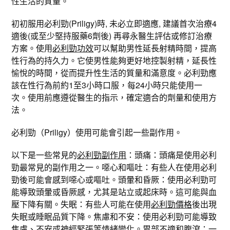
性生活的質量。
初初服用必利勁(Priligy)時, 未必立即適應, 建議首次治療4
適後(或至少堅持服藥6劑後) 再尋永醫生評估或修訂治療
方案。使用
必利勁功效
可以幫助男性延長射精時間，提高
性行為的持久力。它使男性能夠更好地控製射精，延長性
愉悅的時間，從而提升性生活的質量和滿意度。必利勁應
該在性行為前約1至3小時口服，每24小時只能使用一
次。使用前應遵從醫生的指示，確定適合的劑量和使用方
法。
必利勁（Priligy）使用可能會引起一些副作用。
以下是一些常見的
必利勁副作用
：頭痛：頭痛是使用必利
勁最常見的副作用之一。噁心和嘔吐：有些人在使用必利
勁後可能會感到噁心或嘔吐。頭暈和昏厥：使用必利勁可
能導致頭暈或昏厥感，尤其是站立或起床時。這可能與血
壓下降有關。失眠：有些人可能在使用
必利勁價格
後出現
失眠或睡眠品質下降。焦慮和不安：使用必利勁可能導致
焦慮、不安或神經緊張等情緒變化。胃部不適和腹瀉：一