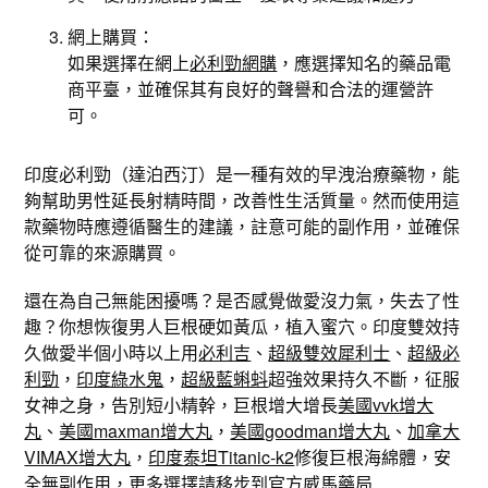
網上購買：
如果選擇在網上
必利勁網購
，應選擇知名的藥品電
商平臺，並確保其有良好的聲譽和合法的運營許
可。
印度必利勁（達泊西汀）是一種有效的早洩治療藥物，能
夠幫助男性延長射精時間，改善性生活質量。然而使用這
款藥物時應遵循醫生的建議，註意可能的副作用，並確保
從可靠的來源購買。
還在為自己無能困擾嗎？是否感覺做愛沒力氣，失去了性
趣？你想恢復男人巨根硬如黃瓜，植入蜜穴。印度雙效持
久做愛半個小時以上用
必利吉
、
超級雙效犀利士
、
超級必
利勁
，
印度綠水鬼
，
超級藍蝌蚪
超強效果持久不斷，征服
女神之身，告別短小精幹，巨根增大增長
美國vvk增大
丸
、
美國maxman增大丸
，
美國goodman增大丸
、
加拿大
VIMAX增大丸
，
印度泰坦Titanic-k2
修復巨根海綿體，安
全無副作用，更多選擇請移步到官方威馬藥局