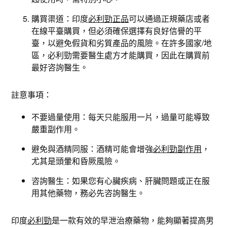
購買渠道：印度
必利勁正品
可以通過正規藥店或者
在線平臺購買，但必須確保選擇有良好信譽的平
臺，以避免假貨和劣質產品的風險。在許多國家/地
區，必利勁需要醫生處方才能購買，因此在購買前
最好咨詢醫生。
註意事項：
不要過量使用：每天只能服用一片，過量可能導致
嚴重副作用。
避免與酒精同服：酒精可能會增強
必利勁副作用
，
尤其是頭暈和昏厥風險。
咨詢醫生：如果您有心臟疾病、肝臟問題或正在服
用其他藥物，務必先咨詢醫生。
印度
必利勁
是一款有效的早泄治療藥物，能夠顯著提高男