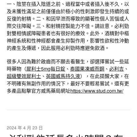
一、陰莖在插入陰道之前、過程當中或者插入後不久，以
及未獲性滿足之前僅僅由於極小的性刺激即發生持續的或
反復的射精。二、和因早泄而導致的顯著性個人苦惱或人
際交往障礙。三、和射精控製能力不佳。請註意，必利勁
對雙相情感障礙患者也有很好的療效。此外，酒精對中樞
神經系統和性神經都會產生抑製作用，影響性欲和性沖動
的產生及傳遞，因此服用必利勁時應避免飲酒。
很多人因為難於啟齒而不願去看醫生，卻選擇嘗試一些延
時藥物（
犀利士5mg每日錠
、
泰國果凍威而鋼
、
必利吉
、
超級雙效犀利士
、
英國威馬持久液
），在此提醒大家，在
不明確有無副作用的情況下，最好不要輕易嘗試。還有更
多產品點擊官方威馬藥局網址
https://www.stud.com.tw/
2024 年 4 月 23 日