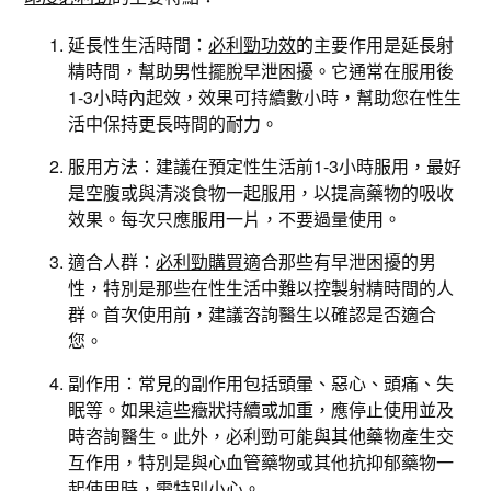
延長性生活時間：
必利勁功效
的主要作用是延長射
精時間，幫助男性擺脫早泄困擾。它通常在服用後
1-3小時內起效，效果可持續數小時，幫助您在性生
活中保持更長時間的耐力。
服用方法：建議在預定性生活前1-3小時服用，最好
是空腹或與清淡食物一起服用，以提高藥物的吸收
效果。每次只應服用一片，不要過量使用。
適合人群：
必利勁購買
適合那些有早泄困擾的男
性，特別是那些在性生活中難以控製射精時間的人
群。首次使用前，建議咨詢醫生以確認是否適合
您。
副作用：常見的副作用包括頭暈、惡心、頭痛、失
眠等。如果這些癥狀持續或加重，應停止使用並及
時咨詢醫生。此外，必利勁可能與其他藥物產生交
互作用，特別是與心血管藥物或其他抗抑郁藥物一
起使用時，需特別小心。