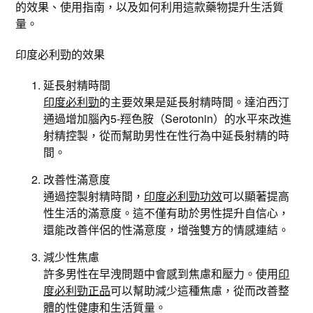
的效果、使用指南，以及如何利用這款藥物提升生活質
量。
印度必利勁的效果
延長射精時間
印度必利勁
的主要效果是延長射精時間。達泊西汀
通過增加腦內5-羥色胺（Serotonin）的水平來改進
射精控製，從而幫助男性在性行為中延長射精的時
間。
改善性滿意度
通過控製射精時間，
印度必利勁功效
可以顯著提高
性生活的滿意度。這不僅有助於男性提升自信心，
還能改善伴侶的性滿意度，增強雙方的情感連結。
減少性焦慮
許多男性在早洩問題中會感到焦慮和壓力。使用
印
度必利勁正品
可以幫助減少這種焦慮，從而改善整
體的性健康和生活質量。