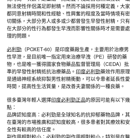
無法使性伴侶滿足即射精。然而不論採用何種定義，大家
都同意射精時間和性經驗、性興奮的程度及當時情境有密
切關係，大部分男人或多或少都曾發生早發性射精，只有
在大部分的性行為都發生早洩而影響性關係時才是需要處
理的問題。
必利勁
（POXET-60）是印度藥厰生產，主要用於治療男
性早泄，是目前唯一指定用來治療早洩（PE）研發的藥
物，也是唯一獲得國家食物藥品監督管理局（CEDA）批
準的早發性射精抵抗治療藥品。
印度必利勁
藥效作用原理
是通過神經系統抑製男性射精衝動，可以令患者延長性愛
時間，提高性生活質量，是改善夫妻關係的一種良藥。
很多臺灣年輕人選擇
印度必利勁正品
的原因可能有以下幾
點：
品牌認知度高：必利勁是全球知名的抗抑郁藥物品牌，其
在臺灣的市場推廣和認知度較高，很多患者對其療效和安
全性有較高的信任度。
副作用相對較小：必利勁的副作用相對較小，特別是在醫