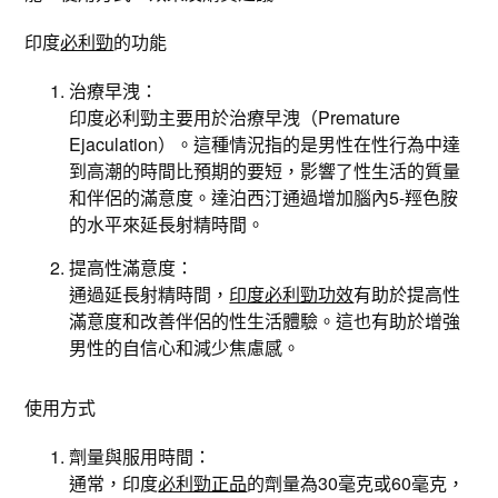
印度
必利勁
的功能
治療早洩：
印度必利勁主要用於治療早洩（Premature
Ejaculation）。這種情況指的是男性在性行為中達
到高潮的時間比預期的要短，影響了性生活的質量
和伴侶的滿意度。達泊西汀通過增加腦內5-羥色胺
的水平來延長射精時間。
提高性滿意度：
通過延長射精時間，
印度必利勁功效
有助於提高性
滿意度和改善伴侶的性生活體驗。這也有助於增強
男性的自信心和減少焦慮感。
使用方式
劑量與服用時間：
通常，印度
必利勁正品
的劑量為30毫克或60毫克，