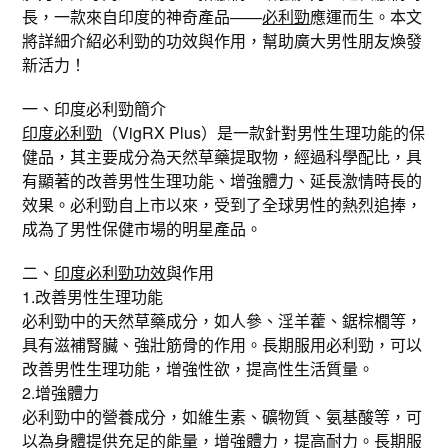
長，一款來自印度的神奇產品——
必利勁
應運而生。本文
將詳細介紹必利勁的功效與作用，幫助廣大男性朋友煥發
新活力！
一、印度必利勁簡介
印度必利勁
（VigRX Plus）是一款針對男性生理功能的保
健品，其主要成分為天然草藥提取物，經過科學配比，具
有顯著的改善男性生理功能、增強體力、延長激情時長的
效果。必利勁自上市以來，受到了全球男性的熱烈追捧，
成為了男性保健市場的明星產品。
二、
印度必利勁功效
與作用
1.改善男性生理功能
必利勁中的天然草藥成分，如人參、淫羊藿、鋸棕櫚等，
具有滋補腎臟、強壯筋骨的作用。長期服用必利勁，可以
改善男性生理功能，增強性欲，提高性生活質量。
2.增強體力
必利勁中的營養成分，如維生素、礦物質、氨基酸等，可
以為身體提供充足的能量，增強體力，提高耐力。長期服