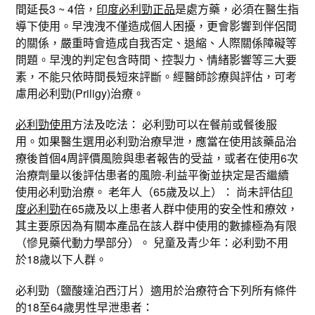
間延長3 ~ 4倍，
印度必利勁正品
是處方藥，必須在醫生指
導下使用。早洩洩不僅造成個人困擾，更會影響到伴侶間
的關係，嚴重時會造成自我否定、退縮、人際關係障礙等
問題。早洩的判定包含時間、控製力、情緒影響等三大要
素，不能只依時間長短來評斷。經醫師診療與評估，可考
慮用必利勁(Priligy)治療。
必利勁使用
方法及吃法： 必利勁可以在餐前或餐後服
用。如果醫生選用必利勁治療早泄，應當在使用該藥品治
療後首個4周評價風險與患者報告的受益，或者在使用6次
治療劑量以後評估患者的風險-利益平衡並抉定是否繼續
使用必利勁治療。 老年人（65歲及以上）： 尚未評估
印
度必利勁
在65歲及以上患者人群中使用的安全性和療效，
其主要原因為有關本產品在該人群中使用的數據極為有限
（慘見藥代動力學部分）。 兒童及青少年：必利勁不用
於18歲以下人群。
必利勁（鹽酸達泊西汀片）適用於治療符合下列所有條件
的18至64歲男性早泄患者：