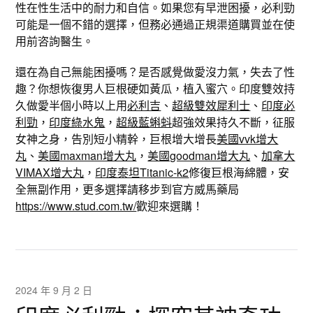
性在性生活中的耐力和自信。如果您有早泄困擾，必利勁
可能是一個不錯的選擇，但務必通過正規渠道購買並在使
用前咨詢醫生。
還在為自己無能困擾嗎？是否感覺做愛沒力氣，失去了性
趣？你想恢復男人巨根硬如黃瓜，植入蜜穴。印度雙效持
久做愛半個小時以上用
必利吉
、
超級雙效犀利士
、
印度必
利勁
，
印度綠水鬼
，
超級藍蝌蚪
超強效果持久不斷，征服
女神之身，告別短小精幹，巨根增大增長
美國vvk增大
丸
、
美國maxman增大丸
，
美國goodman增大丸
、
加拿大
VIMAX增大丸
，
印度泰坦Titanic-k2
修復巨根海綿體，安
全無副作用，更多選擇請移步到官方威馬藥局
https://www.stud.com.tw/
歡迎來選購！
2024 年 9 月 2 日