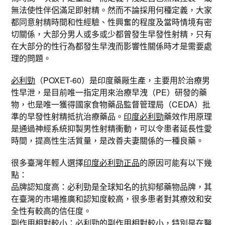
無法使性伴侶滿足即射精。然而不論採用何種定義，大家
都同意射精時間和性經驗、性興奮的程度及當時情境有密
切關係，大部分男人或多或少都曾發生早發性射精，只有
在大部分的性行為都發生早洩而影響性關係時才是需要處
理的問題。
必利勁
（POXET-60）是印度藥厰生產，主要用於治療男
性早泄，是目前唯一指定用來治療早洩（PE）研發的藥
物，也是唯一獲得國家食物藥品監督管理局（CEDA）批
準的早發性射精抵抗治療藥品。
印度必利勁
藥效作用原理
是通過神經系統抑製男性射精衝動，可以令患者延長性愛
時間，提高性生活質量，是改善夫妻關係的一種良藥。
很多臺灣年輕人選擇
印度必利勁正品
的原因可能有以下幾
點：
品牌認知度高：必利勁是全球知名的抗抑郁藥物品牌，其
在臺灣的市場推廣和認知度較高，很多患者對其療效和安
全性有較高的信任度。
副作用相對較小：必利勁的副作用相對較小，特別是在醫