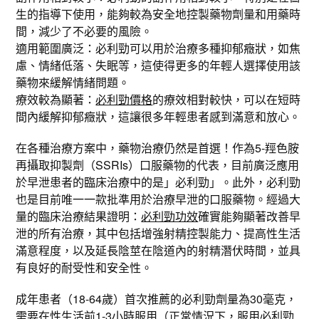
生的指導下使用，能夠較為安全地控製藥物劑量和用藥時
間，減少了不必要的風險。
適用範圍廣泛：必利勁可以用於治療多種抑郁癥狀，如焦
慮、情緒低落、失眠等，這使得更多的年輕人選擇使用該
藥物來緩解情緒問題。
療效較為顯著：
必利勁價格
的療效相對較快，可以在短時
間內緩解抑郁癥狀，這讓很多年輕患者感到滿意和放心。
在各種治療方案中，藥物治療仍然是首選！作為5-羥色胺
再攝取抑製劑（SSRIs）口服藥物的代表，目前廣泛應用
於早泄患者的臨床治療中的是」必利勁」。此外，必利勁
也是目前唯一一款批準用於治療早泄的口服藥物。經過大
量的臨床治療結果證明：
必利勁功效
確實能夠顯著改善早
泄的所有治療，其中包括增強射精控製能力、提高性生活
滿意程度，以及延長陰莖在陰道內的射精潛伏時間，並具
有良好的耐受性和安全性。
成年患者（18-64歲）首次推薦的必利勁劑量為30毫克，
需要在性生活前1-3小時服用（正常情況下，服用必利勁