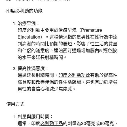
印度
必利勁
的功能
治療早洩：
印度必利勁主要用於治療早洩（Premature
Ejaculation）。這種情況指的是男性在性行為中達
到高潮的時間比預期的要短，影響了性生活的質量
和伴侶的滿意度。達泊西汀通過增加腦內5-羥色胺
的水平來延長射精時間。
提高性滿意度：
通過延長射精時間，
印度必利勁功效
有助於提高性
滿意度和改善伴侶的性生活體驗。這也有助於增強
男性的自信心和減少焦慮感。
使用方式
劑量與服用時間：
通常，印度
必利勁正品
的劑量為30毫克或60毫克，