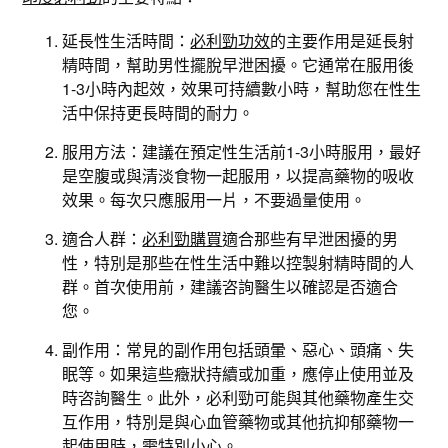
延長性生活時間：
必利勁功效
的主要作用是延長射
精時間，幫助男性擺脫早泄困擾。它通常在服用後
1-3小時內起效，效果可持續數小時，幫助您在性生
活中保持更長時間的耐力。
服用方法：建議在預定性生活前1-3小時服用，最好
是空腹或與清淡食物一起服用，以提高藥物的吸收
效果。每次只應服用一片，不要過量使用。
適合人群：
必利勁購買
適合那些有早泄困擾的男
性，特別是那些在性生活中難以控製射精時間的人
群。首次使用前，建議咨詢醫生以確認是否適合
您。
副作用：常見的副作用包括頭暈、惡心、頭痛、失
眠等。如果這些癥狀持續或加重，應停止使用並及
時咨詢醫生。此外，必利勁可能與其他藥物產生交
互作用，特別是與心血管藥物或其他抗抑郁藥物一
起使用時，需特別小心。