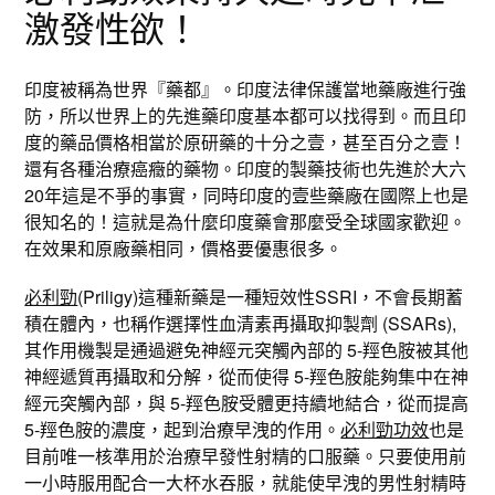
激發性欲！
印度被稱為世界『藥都』。印度法律保護當地藥廠進行強
防，所以世界上的先進藥印度基本都可以找得到。而且印
度的藥品價格相當於原研藥的十分之壹，甚至百分之壹！
還有各種治療癌癥的藥物。印度的製藥技術也先進於大六
20年這是不爭的事實，同時印度的壹些藥廠在國際上也是
很知名的！這就是為什麼印度藥會那麼受全球國家歡迎。
在效果和原廠藥相同，價格要優惠很多。
必利勁
(Priligy)這種新藥是一種短效性SSRI，不會長期蓄
積在體內，也稱作選擇性血清素再攝取抑製劑 (SSARs),
其作用機製是通過避免神經元突觸內部的 5-羥色胺被其他
神經遞質再攝取和分解，從而使得 5-羥色胺能夠集中在神
經元突觸內部，與 5-羥色胺受體更持續地結合，從而提高
5-羥色胺的濃度，起到治療早洩的作用。
必利勁功效
也是
目前唯一核準用於治療早發性射精的口服藥。只要使用前
一小時服用配合一大杯水吞服，就能使早洩的男性射精時