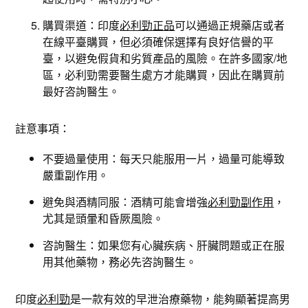
購買渠道：印度
必利勁正品
可以通過正規藥店或者
在線平臺購買，但必須確保選擇有良好信譽的平
臺，以避免假貨和劣質產品的風險。在許多國家/地
區，必利勁需要醫生處方才能購買，因此在購買前
最好咨詢醫生。
註意事項：
不要過量使用：每天只能服用一片，過量可能導致
嚴重副作用。
避免與酒精同服：酒精可能會增強
必利勁副作用
，
尤其是頭暈和昏厥風險。
咨詢醫生：如果您有心臟疾病、肝臟問題或正在服
用其他藥物，務必先咨詢醫生。
印度
必利勁
是一款有效的早泄治療藥物，能夠顯著提高男