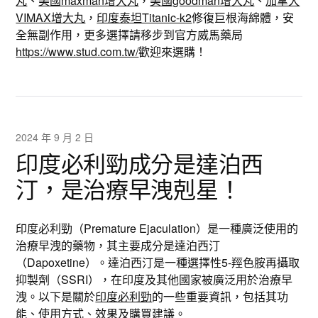
丸
、
美國maxman增大丸
，
美國goodman增大丸
、
加拿大
VIMAX增大丸
，
印度泰坦Titanic-k2
修復巨根海綿體，安
全無副作用，更多選擇請移步到官方威馬藥局
https://www.stud.com.tw/
歡迎來選購！
2024 年 9 月 2 日
印度必利勁成分是達泊西
汀，是治療早洩剋星！
印度必利勁（Premature Ejaculation）是一種廣泛使用的
治療早洩的藥物，其主要成分是達泊西汀
（Dapoxetine）。達泊西汀是一種選擇性5-羥色胺再攝取
抑製劑（SSRI），在印度及其他國家被廣泛用於治療早
洩。以下是關於
印度必利勁
的一些重要資訊，包括其功
能、使用方式、效果及購買建議。