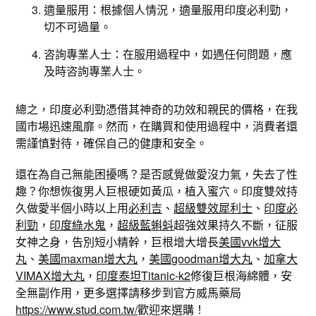
適量服用：根據個人情況，適量服用印度必利勁，
切不可過量。
咨詢專業人士：在服用過程中，如遇任何問題，應
及時咨詢專業人士。
總之，印度必利勁憑借其神奇的功效和親民的價格，在我
國市場迅速風靡。然而，在購買和使用過程中，消費者還
需謹慎對待，確保自己的健康和安全。
還在為自己無能困擾嗎？是否感覺做愛沒力氣，失去了性
趣？你想恢復男人巨根硬如黃瓜，植入蜜穴。印度雙效持
久做愛半個小時以上用
必利吉
、
超級雙效犀利士
、
印度必
利勁
，
印度綠水鬼
，
超級藍蝌蚪
超強效果持久不斷，征服
女神之身，告別短小精幹，巨根增大增長
美國vvk增大
丸
、
美國maxman增大丸
，
美國goodman增大丸
、
加拿大
VIMAX增大丸
，
印度泰坦Titanic-k2
修復巨根海綿體，安
全無副作用，更多選擇請移步到官方威馬藥局
https://www.stud.com.tw/
歡迎來選購！