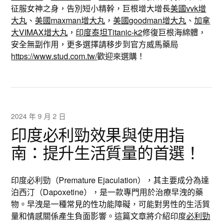
征服女神之身，告別短小精幹，巨根增大增長
美國vvk增
大丸
、
美國maxman增大丸
，
美國goodman增大丸
、
加拿
大VIMAX增大丸
，
印度泰坦Titanic-k2
修復巨根海綿體，
安全無副作用，更多選擇請移步到官方威馬藥局
https://www.stud.com.tw/
歡迎來選購！
2024 年 9 月 2 日
印度必利勁效果與使用指
南：提升生活質量的首選！
印度必利勁（Premature Ejaculation），其主要成分為達
泊西汀（Dapoxetine），是一款專門用於治療早洩的藥
物。早洩是一種常見的性功能障礙，可能對男性的生活質
量和情感關係產生負面影響。這篇文章將介紹印度
必利勁