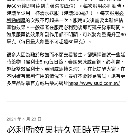
後60分鐘即可達到血藥濃度峰值）。每次服用必利勁時，
建議至少用一杯清水送服（建議500毫升）。每天服用
必
利勁網購
的次數不可超過一次。服用6次後需要重新評估
藥物效果。一般患者在服用必利勁後即可延長房事時間。
如果服藥後效果和副作用都不明顯，可以將劑量提升至60
毫克（每日最大劑量不可超過60毫克）。
很多人因為難於啟齒而不願去看醫生，卻選擇嘗試一些延
時藥物（
犀利士5mg每日錠
、
泰國果凍威而鋼
、
必利吉
、
超級雙效犀利士
、
英國威馬持久液
），在此提醒大家，在
不明確有無副作用的情況下，最好不要輕易嘗試。還有更
多產品點擊官方威馬藥局網址
https://www.stud.com.tw/
2024 年 4 月 23 日
必利勁效果持久延時克早泄