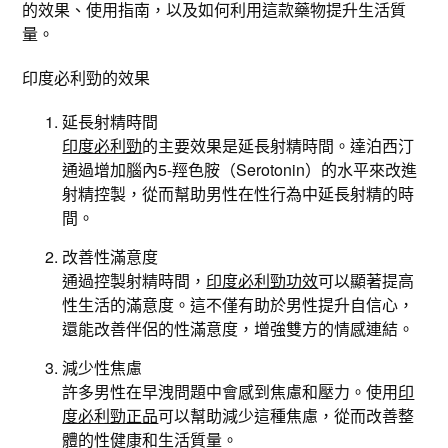
的效果、使用指南，以及如何利用這款藥物提升生活質
量。
印度必利勁的效果
延長射精時間
印度必利勁
的主要效果是延長射精時間。達泊西汀
通過增加腦內5-羥色胺（Serotonin）的水平來改進
射精控製，從而幫助男性在性行為中延長射精的時
間。
改善性滿意度
通過控製射精時間，
印度必利勁功效
可以顯著提高
性生活的滿意度。這不僅有助於男性提升自信心，
還能改善伴侶的性滿意度，增強雙方的情感連結。
減少性焦慮
許多男性在早洩問題中會感到焦慮和壓力。使用
印
度必利勁正品
可以幫助減少這種焦慮，從而改善整
體的性健康和生活質量。