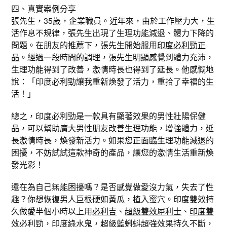
四、真實案例分享
張先生，35歲，企業職員。近年來，由於工作壓力大，生
活作息不規律，張先生出現了生理功能減退、體力下降的
問題。在朋友的推薦下，張先生開始服用
印度必利勁正
品
。經過一段時間的調理，張先生明顯感覺到體力充沛，
生理功能得到了改善，激情時長也得到了延長。他感慨地
說：「印度必利勁讓我重新煥發了活力，重拾了幸福的生
活！」
總之，印度必利勁是一款具有顯著效果的男性壯陽保健
品，可以幫助廣大男性朋友改善生理功能，增強體力，延
長激情時長，煥發新活力。如果您正面臨生理功能減退的
困擾，不妨試試這款神奇的產品，讓您的激情生活重新煥
發光彩！
還在為自己無能困擾嗎？是否感覺做愛沒力氣，失去了性
趣？你想恢復男人巨根硬如黃瓜，植入蜜穴。印度雙效持
久做愛半個小時以上用
必利吉
、
超級雙效犀利士
、
印度雙
效必利勁
，
印度綠水鬼
，
超級藍蝌蚪
超強效果持久不斷，