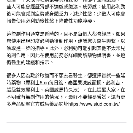
些人可能會經歷胃部不適感或腹瀉。疲勞感：使用必利勁
後可能會感到疲勞或身體乏力。減少性慾：少數人可能會
報告使用必利勁後性慾下降或性功能障礙。
這些副作用通常是暫時的，且不是每個人都會經歷。如果
您使用出現
印度必利勁後副作用
，建議您與醫生聯繫，以
獲取進一步的指導。此外，必利勁可能引起其他不太常見
的副作用，因此在使用前務必詳細閱讀藥物說明書，並遵
循醫生的建議和指示。
很多人因為難於啟齒而不願去看醫生，卻選擇嘗試一些延
時藥物（
犀利士5mg每日錠
、
泰國果凍威而鋼
、
必利吉
、
超級雙效犀利士
、
英國威馬持久液
），在此提醒大家，在
不明確有無副作用的情況下，最好不要輕易嘗試。還有更
多產品點擊官方威馬藥局網址
https://www.stud.com.tw/