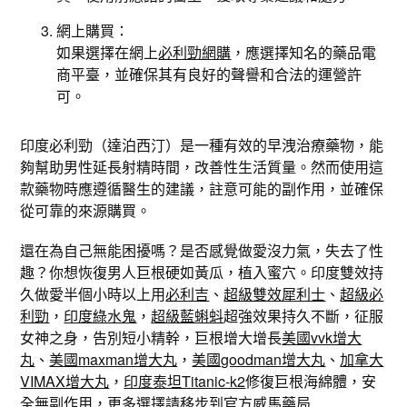
網上購買：
如果選擇在網上
必利勁網購
，應選擇知名的藥品電
商平臺，並確保其有良好的聲譽和合法的運營許
可。
印度必利勁（達泊西汀）是一種有效的早洩治療藥物，能
夠幫助男性延長射精時間，改善性生活質量。然而使用這
款藥物時應遵循醫生的建議，註意可能的副作用，並確保
從可靠的來源購買。
還在為自己無能困擾嗎？是否感覺做愛沒力氣，失去了性
趣？你想恢復男人巨根硬如黃瓜，植入蜜穴。印度雙效持
久做愛半個小時以上用
必利吉
、
超級雙效犀利士
、
超級必
利勁
，
印度綠水鬼
，
超級藍蝌蚪
超強效果持久不斷，征服
女神之身，告別短小精幹，巨根增大增長
美國vvk增大
丸
、
美國maxman增大丸
，
美國goodman增大丸
、
加拿大
VIMAX增大丸
，
印度泰坦Titanic-k2
修復巨根海綿體，安
全無副作用，更多選擇請移步到官方威馬藥局