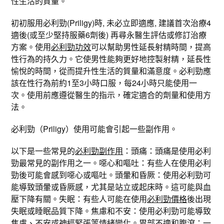
性生活的質量。
初初服用必利勁(Priligy)時, 未必立即適應, 建議首次治療4
適後(或至少堅持服藥6劑後) 再尋永醫生評估或修訂治療
方案。使用
必利勁功效
可以幫助男性延長射精時間，提高
性行為的持久力。它使男性能夠更好地控製射精，延長性
愉悅的時間，從而提升性生活的質量和滿意度。必利勁應
該在性行為前約1至3小時口服，每24小時只能使用一
次。使用前應遵從醫生的指示，確定適合的劑量和使用方
法。
必利勁（Priligy）使用可能會引起一些副作用。
以下是一些常見的
必利勁副作用
：頭痛：頭痛是使用必利
勁最常見的副作用之一。噁心和嘔吐：有些人在使用必利
勁後可能會感到噁心或嘔吐。頭暈和昏厥：使用必利勁可
能導致頭暈或昏厥感，尤其是站立或起床時。這可能與血
壓下降有關。失眠：有些人可能在使用
必利勁價格
後出現
失眠或睡眠品質下降。焦慮和不安：使用必利勁可能導致
焦慮、不安或神經緊張等情緒變化。胃部不適和腹瀉：一