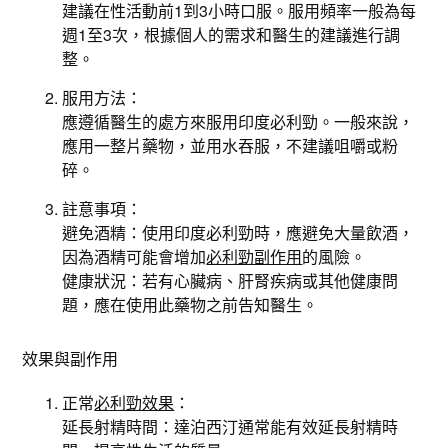
建議在性活動前1到3小時口服。服用頻率一般為每
週1至3次，根據個人的需求和醫生的建議進行調
整。
服用方法：
應遵循醫生的處方來服用印度必利勁。一般來說，
應用一整片藥物，並用水吞服，不建議咀嚼或粉
碎。
註意事項：
避免酒精：使用印度必利勁時，應避免大量飲酒，
因為酒精可能會增加
必利勁副作用
的風險。
健康狀況：若有心臟病、肝腎疾病或其他健康問
題，應在使用此藥物之前告知醫生。
效果與副作用
正常
必利勁效果
：
延長射精時間：達泊西汀通常能有效延長射精時