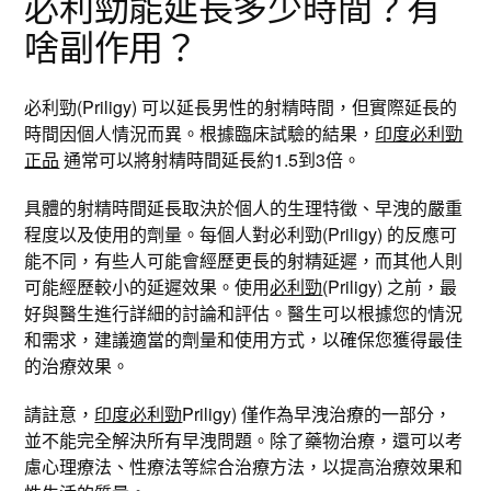
必利勁能延長多少時間？有
啥副作用？
必利勁(Priligy) 可以延長男性的射精時間，但實際延長的
時間因個人情況而異。根據臨床試驗的結果，
印度必利勁
正品
通常可以將射精時間延長約1.5到3倍。
具體的射精時間延長取決於個人的生理特徵、早洩的嚴重
程度以及使用的劑量。每個人對必利勁(Priligy) 的反應可
能不同，有些人可能會經歷更長的射精延遲，而其他人則
可能經歷較小的延遲效果。使用
必利勁
(Priligy) 之前，最
好與醫生進行詳細的討論和評估。醫生可以根據您的情況
和需求，建議適當的劑量和使用方式，以確保您獲得最佳
的治療效果。
請註意，
印度必利勁
Priligy) 僅作為早洩治療的一部分，
並不能完全解決所有早洩問題。除了藥物治療，還可以考
慮心理療法、性療法等綜合治療方法，以提高治療效果和