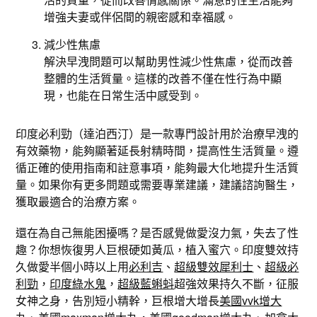
增強夫妻或伴侶間的親密感和幸福感。
減少性焦慮
解決早洩問題可以幫助男性減少性焦慮，從而改善
整體的生活質量。這樣的改善不僅在性行為中顯
現，也能在日常生活中感受到。
印度必利勁（達泊西汀）是一款專門設計用於治療早洩的
有效藥物，能夠顯著延長射精時間，提高性生活質量。遵
循正確的使用指南和註意事項，能夠最大化地提升生活質
量。如果你有更多問題或需要專業建議，建議諮詢醫生，
獲取最適合的治療方案。
還在為自己無能困擾嗎？是否感覺做愛沒力氣，失去了性
趣？你想恢復男人巨根硬如黃瓜，植入蜜穴。印度雙效持
久做愛半個小時以上用
必利吉
、
超級雙效犀利士
、
超級必
利勁
，
印度綠水鬼
，
超級藍蝌蚪
超強效果持久不斷，征服
女神之身，告別短小精幹，巨根增大增長
美國vvk增大