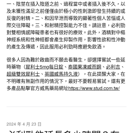
一、陰莖在插入陰道之前、過程當中或者插入後不久，以
及未獲性滿足之前僅僅由於極小的性刺激即發生持續的或
反復的射精。二、和因早泄而導致的顯著性個人苦惱或人
際交往障礙。三、和射精控製能力不佳。請註意，必利勁
對雙相情感障礙患者也有很好的療效。此外，酒精對中樞
神經系統和性神經都會產生抑製作用，影響性欲和性沖動
的產生及傳遞，因此服用必利勁時應避免飲酒。
很多人因為難於啟齒而不願去看醫生，卻選擇嘗試一些延
時藥物（
犀利士5mg每日錠
、
泰國果凍威而鋼
、
必利吉
、
超級雙效犀利士
、
英國威馬持久液
），在此提醒大家，在
不明確有無副作用的情況下，最好不要輕易嘗試。還有更
多產品點擊官方威馬藥局網址
https://www.stud.com.tw/
2024 年 4 月 23 日