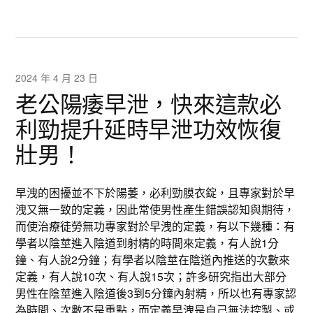
2024 年 4 月 23 日
老公陽痿早泄，快來這款必
利勁提升延時早泄功效恢復
壯男！
早洩的困擾並不下於陽萎，必利勁膜衣錠，且專家對於早
洩又無一致的定義，因此常使男性產生錯誤認知與期待，
而使治療徒勞無功專家對於早洩的定義，有以下幾種：有
學者以陰莖進入陰道到射精的時間來定義，有人說1分
鐘、有人說2分鐘；有學者以陰莖在陰道內推送的次數來
定義，有人說10次、有人說15次；許多研究指出大部分
男性在陰莖進入陰道後3到5分鐘內射精，所以也有專家認
為時間、次數不是重點，而定義早洩是自己無法控製、或