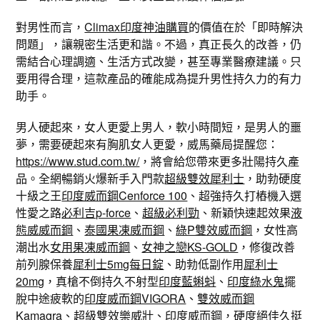
對男性而言，
Climax印度神油購買
的價值在於「即時解決
問題」，讓親密生活更和諧。不過，真正長久的改善，仍
需結合心理調適、生活方式改變，甚至專業醫療建議。只
要用得合理，這款產品的確能成為提升男性持久力的有力
助手。
男人硬起來，女人更愛上男人，軟小時間短，是男人的噩
夢，需要硬起來有胸肌女人更愛，威馬藥局提醒您：
https://www.stud.com.tw/
，將會給您帶來更多壯陽持久產
品。全網暢銷火爆新手入門款
超級雙效犀利士
，助勃硬度
十級之王
印度威而鋼Cenforce 100
、超強持久打樁機入選
性愛之路
必利吉p-force
、
超級必利勁
、新穎快速起效果
液
態威威而鋼
、
泰國果凍威而鋼
、
綠P雙效威而鋼
，女性高
潮出水
女用果凍威而鋼
、
女神之戀KS-GOLD
，修復改善
前列腺保養
犀利士5mg每日錠
、助勃低副作用
犀利士
20mg
，真槍不倒持久不射型
印度藍蝌蚪
、
印度綠水鬼
擺
脫中途疲軟的
印度威而鋼VIGORA
、
雙效威而鋼
Kamagra
、
超級雙效樂威壯
、
印度威而鋼
，硬度絕佳久挺