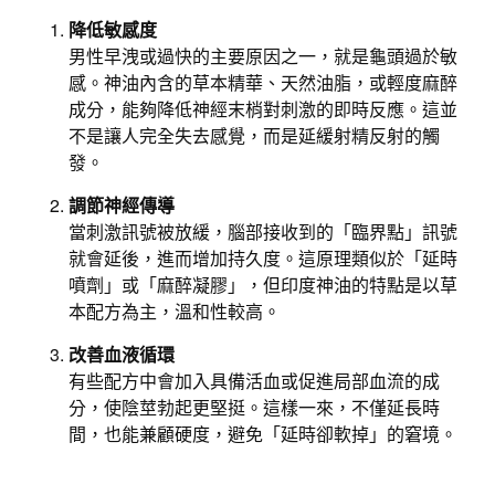
降低敏感度
男性早洩或過快的主要原因之一，就是龜頭過於敏
感。神油內含的草本精華、天然油脂，或輕度麻醉
成分，能夠降低神經末梢對刺激的即時反應。這並
不是讓人完全失去感覺，而是延緩射精反射的觸
發。
調節神經傳導
當刺激訊號被放緩，腦部接收到的「臨界點」訊號
就會延後，進而增加持久度。這原理類似於「延時
噴劑」或「麻醉凝膠」，但印度神油的特點是以草
本配方為主，溫和性較高。
改善血液循環
有些配方中會加入具備活血或促進局部血流的成
分，使陰莖勃起更堅挺。這樣一來，不僅延長時
間，也能兼顧硬度，避免「延時卻軟掉」的窘境。