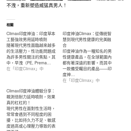
不洩，重新塑造威猛真男人！
相關
Climax印度神油：印度草本
印度神油Climax：從傳統智
工藝強效男用延時噴劑
慧到現代男性健康的完美融
隨著現代男性面臨越來越多
合
的生活壓力，性功能問題成
印度神油作為一種知名的男
為許多男性關注的焦點。其
性健康產品，在全球範圍內
中，早洩（PE, Prema…
都有著深遠的影響。而其中
在「印度Climax」中
一款備受矚目的產品——印
度神…
在「印度Climax」中
Climax印度神油體驗分享：
親測倍耐力延時噴劑，效果
真的杠杠的！
現代男性在面對性生活時，
常常會遇到不同程度的困
擾，比如持久力不足、敏感
度過高或心理壓力導致的表