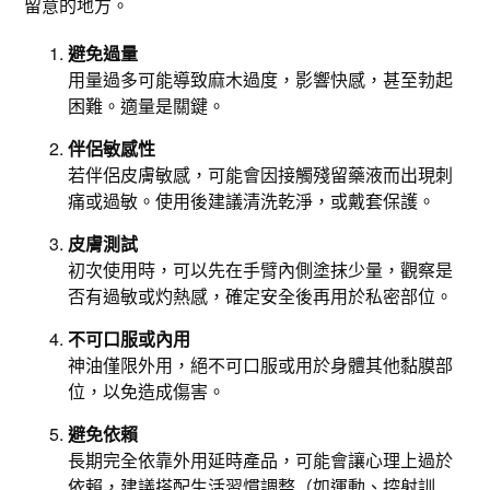
留意的地方。
避免過量
用量過多可能導致麻木過度，影響快感，甚至勃起
困難。適量是關鍵。
伴侶敏感性
若伴侶皮膚敏感，可能會因接觸殘留藥液而出現刺
痛或過敏。使用後建議清洗乾淨，或戴套保護。
皮膚測試
初次使用時，可以先在手臂內側塗抹少量，觀察是
否有過敏或灼熱感，確定安全後再用於私密部位。
不可口服或內用
神油僅限外用，絕不可口服或用於身體其他黏膜部
位，以免造成傷害。
避免依賴
長期完全依靠外用延時產品，可能會讓心理上過於
依賴，建議搭配生活習慣調整（如運動、控射訓