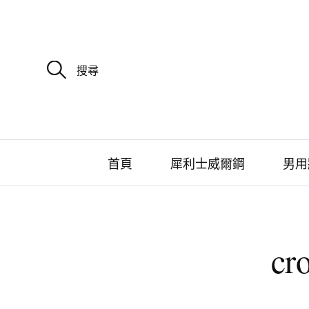
搜
尋
關
鍵
字
:
首頁
犀利士威爾鋼
男用
c