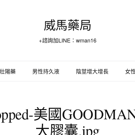
威馬藥局
+諮詢加LINE：wman16
壯陽藥
男性持久液
陰莖增大增長
女
ropped-美國GOODMA
大膠囊.jpg