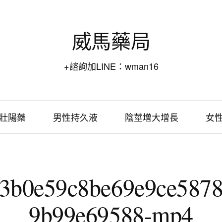
威馬藥局
+諮詢加LINE：wman16
壯陽藥
男性持久液
陰莖增大增長
女
3b0e59c8be69e9ce587
9b99e69588-mp4