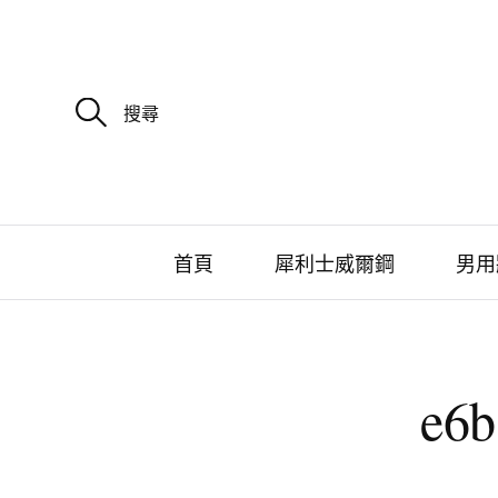
搜
尋
關
鍵
字
:
首頁
犀利士威爾鋼
男用
e6b