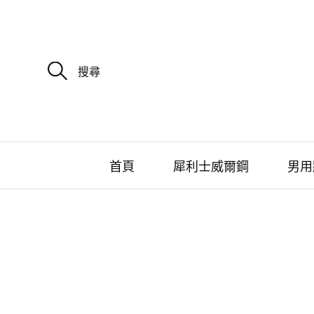
搜
尋
關
鍵
字
:
首頁
犀利士威爾鋼
男用