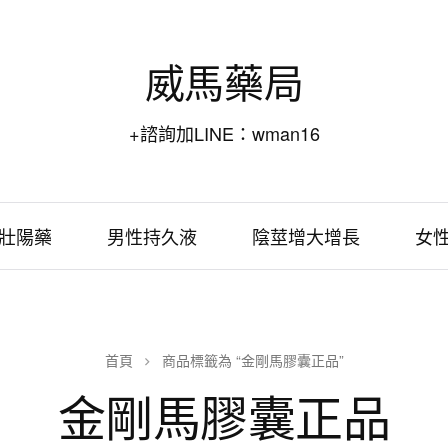
威馬藥局
+諮詢加LINE：wman16
壯陽藥
男性持久液
陰莖增大增長
女
首頁
商品標籤為 “金剛馬膠囊正品”
金剛馬膠囊正品