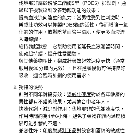
伐地那非屬於磷酸二酯酶5型（PDE5）抑製劑，通
過以下機製達到改善勃起功能的效果：
提高血液流向陰莖的能力：當男性受到性刺激時，
樂威壯功效
可以抑製PDE5酶的活性，從而增強一氧
化氮的作用，放鬆陰莖血管平滑肌，使更多血液流
入海綿體。
維持勃起狀態：它幫助使用者延長血液滯留時間，
使勃起持續，提升性愛體驗。
與其他藥物相比，
樂威壯藥效
起效速度更快（通常
服用後30分鐘內見效），且在進餐後仍可保持良好
吸收，適合臨時計劃的使用需求。
獨特的優勢
針對不同年齡段有效：
樂威壯硬度
對於各年齡層的
男性都有不錯的效果，尤其適合中老年人。
快速代謝，減少副作用：伐地那非的代謝速度快，
作用時間約為4至6小時，避免了藥物在體內過度積
累可能引發的不適。
兼容性好：
印度樂威壯正品
對飲食和酒精的敏感性