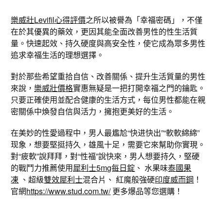
樂威壯Levifil心得評價
之所以被譽為「幸福密碼」，不僅
在於其優異的藥效，更因其能全面改善男性的性生活質
量。快速起效、持久硬度與高安全性，使它成為眾多男性
追求幸福生活的理想選擇。
對於那些希望重拾自信、改善關係、提升生活質量的男性
來說，
樂威壯價格
實惠無疑是一把打開幸福之門的鑰匙。
只要正確使用並配合健康的生活方式，每位男性都能在親
密關係中煥發自信與活力，擁抱更美好的生活。
在美妙的性愛過程中，男人最尷尬“快进快出”“軟軟綿綿”
现象，想要堅挺持久，雄風十足，需要它來幫助你實現。
對“疲軟”說拜拜，對“性福”說快來，男人想要持久，堅硬
的戰鬥力推薦使用
犀利士5mg每日錠
、 水果味
泰國果
凍
、超級
雙效犀利士
混合片、 紅魔般強硬
印度威而鋼
！
官網
https://www.stud.com.tw/
更多爆品等您選購！