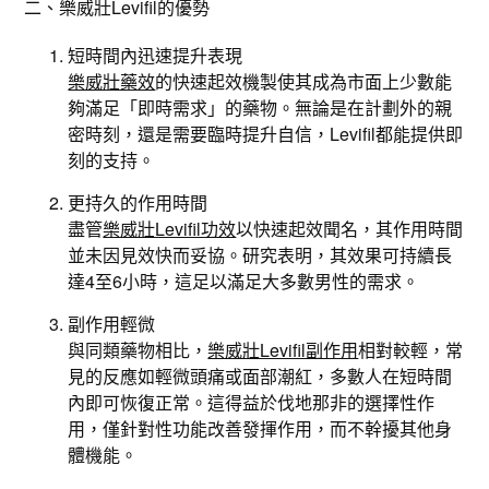
二、樂威壯Levifil的優勢
短時間內迅速提升表現
樂威壯藥效
的快速起效機製使其成為市面上少數能
夠滿足「即時需求」的藥物。無論是在計劃外的親
密時刻，還是需要臨時提升自信，Levifil都能提供即
刻的支持。
更持久的作用時間
盡管
樂威壯Levifil功效
以快速起效聞名，其作用時間
並未因見效快而妥協。研究表明，其效果可持續長
達4至6小時，這足以滿足大多數男性的需求。
副作用輕微
與同類藥物相比，
樂威壯Levifil副作用
相對較輕，常
見的反應如輕微頭痛或面部潮紅，多數人在短時間
內即可恢復正常。這得益於伐地那非的選擇性作
用，僅針對性功能改善發揮作用，而不幹擾其他身
體機能。