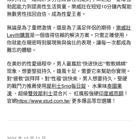
勃起能力到提高性生活質量，樂威壯在短短10分鐘內幫助
無數男性找回自信，成為性愛王者。
無論是為了重燃激情，還是為了滿足伴侶的期待，
樂威壯
Levifil購買
是一個值得信賴的解決方案。只需正確使用，
你就能在親密時刻展現無與倫比的表現，讓每一次都成為
難忘的體驗。
在美妙的性愛過程中，男人最尷尬“快进快出”“軟軟綿綿”
现象，想要堅挺持久，雄風十足，需要它來幫助你實現。
對“疲軟”說拜拜，對“性福”說快來，男人想要持久，堅硬
的戰鬥力推薦使用
犀利士5mg每日錠
、 水果味
泰國果
凍
、超級
雙效犀利士
混合片、 紅魔般強硬
印度威而鋼
！
官網
https://www.stud.com.tw/
更多爆品等您選購！
2024 年 12 月 11 日