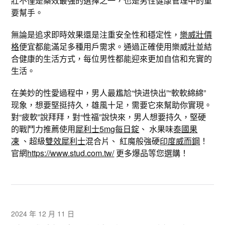
壯不僅是藥效最強的選擇之一，也是男性健康管理中的重
要幫手。
無論是追求即時效果還是注重安全性和穩定性，
樂威壯價
格
便宜都能滿足多種用戶需求。通過正確使用樂威壯並結
合健康的生活方式，每位男性都能迎來更加自信和充實的
生活。
在美妙的性愛過程中，男人最尷尬“快进快出”“軟軟綿綿”
现象，想要堅挺持久，雄風十足，需要它來幫助你實現。
對“疲軟”說拜拜，對“性福”說快來，男人想要持久，堅硬
的戰鬥力推薦使用
犀利士5mg每日錠
、 水果味
泰國果
凍
、超級
雙效犀利士
混合片、 紅魔般強硬
印度威而鋼
！
官網
https://www.stud.com.tw/
更多爆品等您選購！
2024 年 12 月 11 日