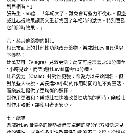
刮目相看。」
張先生，55歲：「年紀大了，難免會有些力不從心。但
樂
威壯心得
效果讓我又重新找回了年輕時的激情。特別喜歡
它的即時效果。」
六、與其他藥物的對比
相比市面上的其他性功能改善藥物，樂威壯Levifil具備以
下優勢：
比萬艾可（Viagra）見效更快：萬艾可通常需要30分鐘至
1小時見效，而樂威壯Levifil僅需10分鐘。
比希愛力（Cialis）針對性更強：希愛力以長效聞名，但
對某些人來說，其長達36小時的作用時間可能不夠靈活，
而樂威壯提供了更均衡的選擇。
副作用更溫和：樂威壯在快速改善性功能的同時，
樂威壯
副作用
較低，讓使用者更安心。
七、總結
樂威壯Levifil價格
的優勢憑借其卓越的成分配方和快速見
效的特性，成為許多男性改善性功能的不二之選。從增強