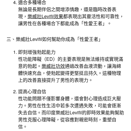
適合多種場合
無論是長期伴侶之間增添情趣，還是臨時改善表
現，
樂威壯Levifil效果
都表現出其靈活性和可靠性，
讓男性在各種場合下都能成為「性愛王者」。
三、樂威壯Levifil如何幫助你成為「性愛王者」
即刻增強勃起能力
性功能障礙（ED）的主要表現是無法維持或實現滿
意的勃起。
樂威壯功效
通過改善血液流動，讓海綿
體快速充血，使勃起變得更堅挺且持久。這種物理
上的改善直接提升了男性的表現力。
提高心理自信
性功能問題不僅影響身體，還會對心理造成巨大壓
力。男性在性生活中若多次遭遇失敗，可能會逐漸
失去自信。而印度樂威壯Levifil的即時效果能夠幫助
男性克服心理障礙，從容應對親密時刻，重塑自
信。