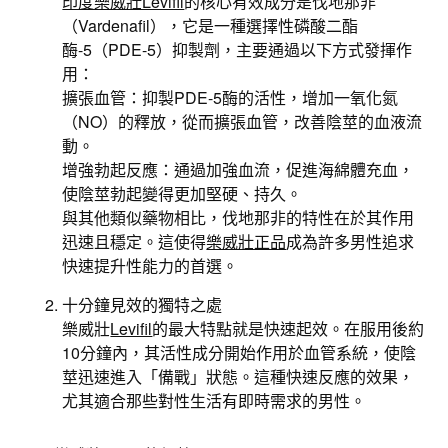
印度樂威壯Levifil
的核心有效成分是伐地那非
（Vardenafil），它是一種選擇性磷酸二酯
酶-5（PDE-5）抑製劑，主要通過以下方式發揮作
用：
擴張血管：抑製PDE-5酶的活性，增加一氧化氮
（NO）的釋放，從而擴張血管，改善陰莖的血液流
動。
增強勃起反應：通過加強血流，促進海綿體充血，
使陰莖勃起變得更加堅硬、持久。
與其他類似藥物相比，伐地那非的特性在於其作用
迅速且穩定。這使得
樂威壯正品
成為許多男性追求
快速提升性能力的首選。
十分鐘見效的獨特之處
樂威壯
Levifil
的最大特點就是快速起效。在服用後約
10分鐘內，其活性成分開始作用於血管系統，使陰
莖迅速進入「備戰」狀態。這種快速反應的效果，
尤其適合那些對性生活有即時需求的男性。