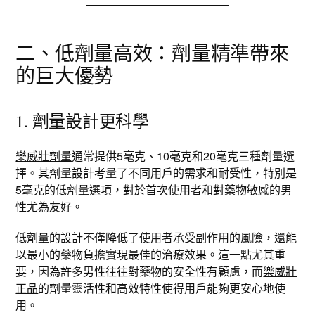
二、低劑量高效：劑量精準帶來
的巨大優勢
1. 劑量設計更科學
樂威壯劑量
通常提供5毫克、10毫克和20毫克三種劑量選
擇。其劑量設計考量了不同用戶的需求和耐受性，特別是
5毫克的低劑量選項，對於首次使用者和對藥物敏感的男
性尤為友好。
低劑量的設計不僅降低了使用者承受副作用的風險，還能
以最小的藥物負擔實現最佳的治療效果。這一點尤其重
要，因為許多男性往往對藥物的安全性有顧慮，而
樂威壯
正品
的劑量靈活性和高效特性使得用戶能夠更安心地使
用。