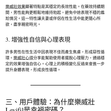
樂威壯效果
顯著特點是其穩定的長效性能。在藥效持續期
間，男性能夠更輕鬆地維持勃起，避免中途表現不穩的尷
尬情況。這一特性讓夫妻或伴侶在性生活中能更隨心所
欲，盡享親密時光。
3. 增強性自信與心理表現
許多男性在性生活中因表現不佳而產生焦慮，形成惡性循
環。
樂威壯心得
分享能幫助使用者擺脫心理壓力，通過穩
定的效果增強自信心。心理上的積極變化反過來會進一步
提升身體表現，形成良性循環。
三、用戶體驗：為什麼樂威壯
Levifil是幸福密碼？