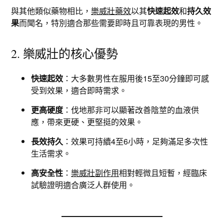
與其他類似藥物相比，
樂威壯藥效
以其
快速起效
和
持久效
果
而聞名，特別適合那些需要即時且可靠表現的男性。
2. 樂威壯的核心優勢
快速起效
：大多數男性在服用後15至30分鐘即可感
受到效果，適合即時需求。
更高硬度
：伐地那非可以顯著改善陰莖的血液供
應，帶來更硬、更堅挺的效果。
長效持久
：效果可持續4至6小時，足夠滿足多次性
生活需求。
高安全性
：
樂威壯副作用
相對輕微且短暫，經臨床
試驗證明適合廣泛人群使用。