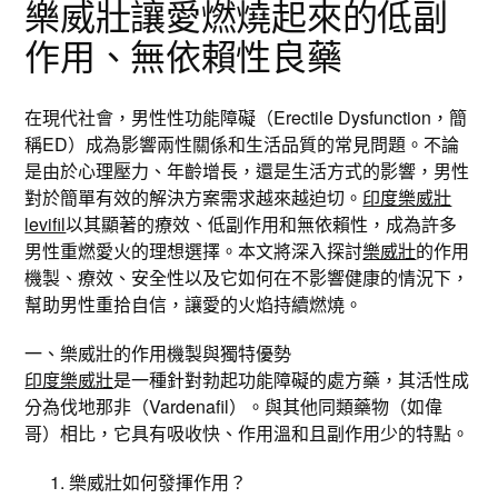
樂威壯讓愛燃燒起來的低副
作用、無依賴性良藥
在現代社會，男性性功能障礙（Erectile Dysfunction，簡
稱ED）成為影響兩性關係和生活品質的常見問題。不論
是由於心理壓力、年齡增長，還是生活方式的影響，男性
對於簡單有效的解決方案需求越來越迫切。
印度樂威壯
levifil
以其顯著的療效、低副作用和無依賴性，成為許多
男性重燃愛火的理想選擇。本文將深入探討
樂威壯
的作用
機製、療效、安全性以及它如何在不影響健康的情況下，
幫助男性重拾自信，讓愛的火焰持續燃燒。
一、樂威壯的作用機製與獨特優勢
印度樂威壯
是一種針對勃起功能障礙的處方藥，其活性成
分為伐地那非（Vardenafil）。與其他同類藥物（如偉
哥）相比，它具有吸收快、作用溫和且副作用少的特點。
樂威壯如何發揮作用？