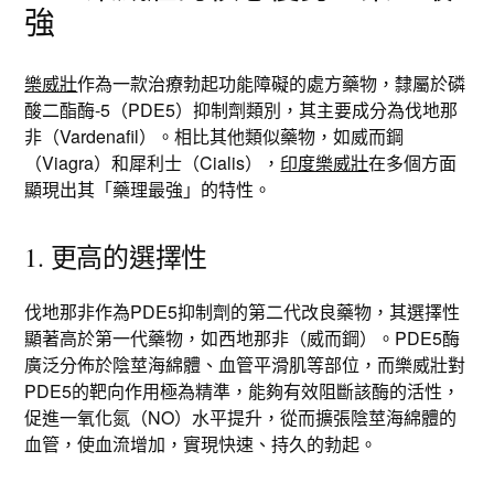
強
樂威壯
作為一款治療勃起功能障礙的處方藥物，隸屬於磷
酸二酯酶-5（PDE5）抑制劑類別，其主要成分為伐地那
非（Vardenafil）。相比其他類似藥物，如威而鋼
（Viagra）和犀利士（Cialis），
印度樂威壯
在多個方面
顯現出其「藥理最強」的特性。
1. 更高的選擇性
伐地那非作為PDE5抑制劑的第二代改良藥物，其選擇性
顯著高於第一代藥物，如西地那非（威而鋼）。PDE5酶
廣泛分佈於陰莖海綿體、血管平滑肌等部位，而樂威壯對
PDE5的靶向作用極為精準，能夠有效阻斷該酶的活性，
促進一氧化氮（NO）水平提升，從而擴張陰莖海綿體的
血管，使血流增加，實現快速、持久的勃起。