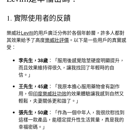
1. 實際使用者的反饋
樂威壯
Levifil
的用戶廣泛分佈於各個年齡層，許多人都對
其效果給予了高度
樂威壯評價
。以下是一些用戶的真實感
受：
李先生，38歲
：「服用後感覺陰莖硬度明顯提升，
而且效果維持得很久，讓我找回了年輕時的自
信。」
王先生，45歲
：「我原本擔心服用藥物會有副作
用，但
印度樂威壯功效
的效果體驗讓我感到自然又
輕鬆，夫妻關係更和諧了。」
張先生，50歲
：「作為一個中年人，我很欣慰找到
這樣一款產品，能穩定提升性生活質量，真是我的
幸福密碼。」