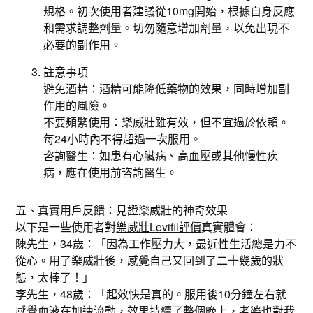
規格。初次使用者建議從10mg開始，根據自身反應
和需求調整劑量。切勿隨意增加劑量，以免出現不
必要的副作用。
註意事項
避免酒精：酒精可能降低藥物的效果，同時增加副
作用的風險。
不要頻繁使用：樂威壯雖有效，但不宜過於依賴。
每24小時內不得超過一次服用。
咨詢醫生：如患有心臟病、高血壓或其他慢性疾
病，應在使用前咨詢醫生。
五、真實用戶反饋：見證樂威壯的神奇效果
以下是一些使用者對
樂威壯Levifil評價
真實體會：
陳先生，34歲：「因為工作壓力大，最近性生活總是力不
從心。用了樂威壯後，感覺自己又回到了二十幾歲的狀
態，太棒了！」
李先生，48歲：「起效快是真的。服用後10分鐘左右就
感覺血液在加速流動，效果持續了整個晚上，老婆也對我