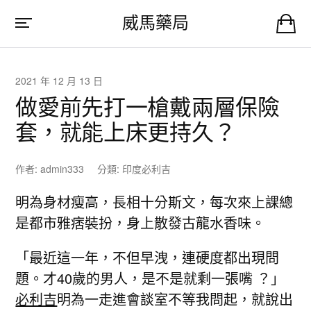
威馬藥局
2021 年 12 月 13 日
做愛前先打一槍戴兩層保險
套，就能上床更持久？
作者:
admin333
分類:
印度必利吉
明為身材瘦高，長相十分斯文，每次來上課總
是都市雅痞裝扮，身上散發古龍水香味。
「最近這一年，不但早洩，連硬度都出現問
題。才40歲的男人，是不是就剩一張嘴 ？」
必利吉
明為一走進會談室不等我問起，就說出