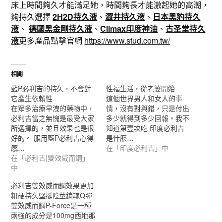
床上時間夠久才能滿足她，時間夠長才能激起她的高潮，
夠持久選擇
2H2D持久液
、
澀井持久液
、
日本黑豹持久
液
、
德國黑金剛持久液
、
Climax印度神油
、
古圣堂持久
液
更多產品點擊官網
https://www.stud.com.tw/
相關
藍P必利吉的持久，不會對
性福生活，從老婆開始
它產生依賴性
這個世界男人和女人的事
在眾多治療早洩的藥物中，
情，沒有對與錯，只是付出
必利吉當之無愧是最受大家
多少就得到多少回報。我不
所選擇的，並且效果也是很
知道第壹次吃 印度必利吉
好的。 服用藍P必利吉心得
是什麽…
感…
在「印度必利吉」中
在「必利吉|雙效威而鋼」
中
必利吉雙效威而鋼效果更加
粗硬持久堅挺陰莖銷魂Q彈
雙效威而鋼P-Force是一種
兩強的成分是100mg西地那