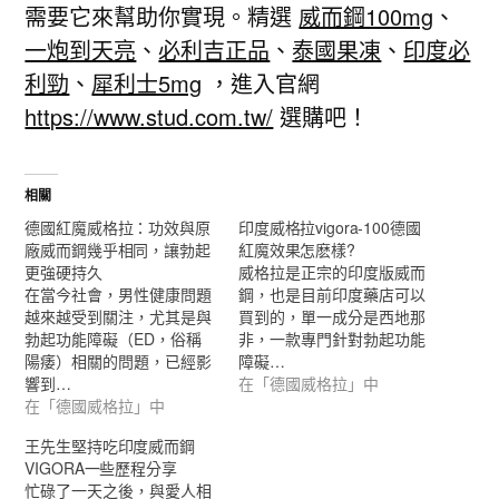
需要它來幫助你實現。精選
威而鋼100mg
、
一炮到天亮
、
必利吉正品
、
泰國果凍
、
印度必
利勁
、
犀利士5mg
，進入官網
https://www.stud.com.tw/
選購吧！
相關
德國紅魔威格拉：功效與原
印度威格拉vigora-100德國
廠威而鋼幾乎相同，讓勃起
紅魔效果怎麽樣?
更強硬持久
威格拉是正宗的印度版威而
在當今社會，男性健康問題
鋼，也是目前印度藥店可以
越來越受到關注，尤其是與
買到的，單一成分是西地那
勃起功能障礙（ED，俗稱
非，一款專門針對勃起功能
陽痿）相關的問題，已經影
障礙…
響到…
在「德國威格拉」中
在「德國威格拉」中
王先生堅持吃印度威而鋼
VIGORA一些歷程分享
忙碌了一天之後，與愛人相