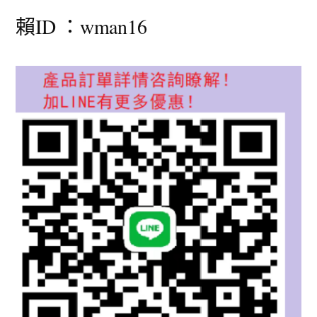
賴ID ：wman16