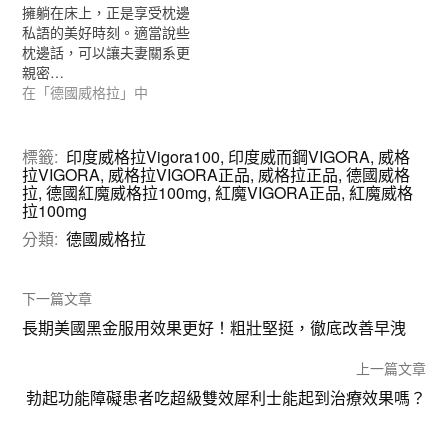
擁躺在床上，正是享受枕邊
私語的美好時刻。適當說些
枕邊話，可以讓夫妻關系更
親密…
在「德國威格拉」中
標籤:
印度威格拉Vigora100
,
印度威而鋼VIGORA
,
威格
拉VIGORA
,
威格拉VIGORA正品
,
威格拉正品
,
德國威格
拉
,
德國紅魔威格拉100mg
,
紅魔VIGORA正品
,
紅魔威格
拉100mg
分類:
德國威格拉
下一篇文章
長期美國黑金服用效果更好！粗壯堅挺，徹底改善早洩
上一篇文章
勃起功能障礙患者吃超級雙效犀利士能起到治療效果嗎？