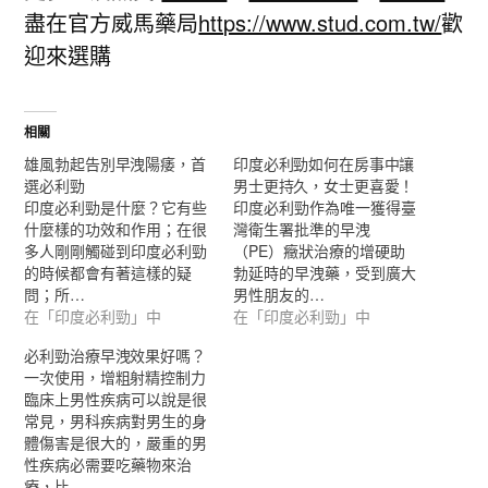
盡在官方威馬藥局
https://www.stud.com.tw/
歡
迎來選購
相關
雄風勃起告別早洩陽痿，首
印度必利勁如何在房事中讓
選必利勁
男士更持久，女士更喜愛！
印度必利勁是什麼？它有些
印度必利勁作為唯一獲得臺
什麼樣的功效和作用；在很
灣衛生署批準的早洩
多人剛剛觸碰到印度必利勁
（PE）癥狀治療的增硬助
的時候都會有著這樣的疑
勃延時的早洩藥，受到廣大
問；所…
男性朋友的…
在「印度必利勁」中
在「印度必利勁」中
必利勁治療早洩效果好嗎？
一次使用，增粗射精控制力
臨床上男性疾病可以說是很
常見，男科疾病對男生的身
體傷害是很大的，嚴重的男
性疾病必需要吃藥物來治
療，比…