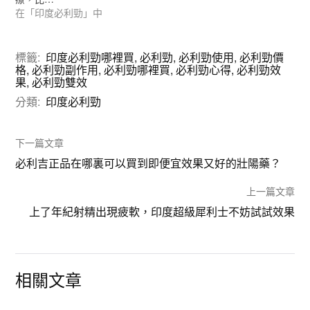
在「印度必利勁」中
標籤:
印度必利勁哪裡買
,
必利勁
,
必利勁使用
,
必利勁價
格
,
必利勁副作用
,
必利勁哪裡買
,
必利勁心得
,
必利勁效
果
,
必利勁雙效
分類:
印度必利勁
下一篇文章
必利吉正品在哪裏可以買到即便宜效果又好的壯陽藥？
上一篇文章
上了年紀射精出現疲軟，印度超級犀利士不妨試試效果
相關文章