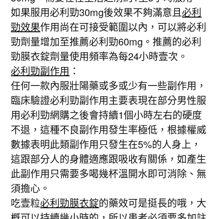
如果服用必利勁30mg後效果不夠滿意且
必利
勁效果
作用尚在可接受範圍以內，可以將必利
勁劑量增加至推薦必利勁60mg。推薦的必利
勁膜衣錠劑量使用頻率為每24小時壹次。
必利勁副作用
：
任何一款內服壯陽藥或多或少有一些副作用，
臨床驗證必利勁副作用主要表現在部分男性服
用必利勁網購之後會持續1個小時左右的硬度
不退，這種不良副作用發生率極低，根據權威
數據表明此類副作用只發生在5%的人身上，
這跟部分人的身體適應跟吸收有關係，如產生
此副作用只需要多喝幾杯溫開水即可消除、無
須擔心。
吃壹粒
必利勁膜衣錠
的藥效可是挺長的哦，大
概可以持續幾小時的，所以患者必須要多加註