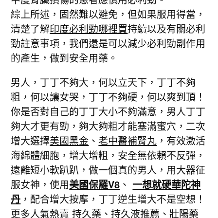
綜上所述，固然難以避免，但如果服用得當，
清楚了解
印度必利勁哪裡買
持續以及有關必利
勁註意事項，我們還是可以減少必利勁副作用
的產生，做到安全用藥。
男人，丁丁不夠大，何以立天下，丁丁不夠
粗，何以讓女哭，丁丁不夠硬，何以爽到頂！
你是否對自己的丁丁大小不夠滿意，男人丁丁
夠大才更有勁，夠大夠粗才能塞滿蜜穴，二次
增大選擇
美國黑金
、
老中醫補腎丸
，有效激活
海綿體細胞，增大增粗，安全無依賴不反彈，
遠離短小軟趴趴，做一個真的男人，用大器征
服女神，使用
美國保羅V8
、
一想就硬華陀神
丹
，配合增大按摩，丁丁逆生增大不是空想！
更多人氣熱賣
持久藥
、
持久液推薦
、
壯陽藥