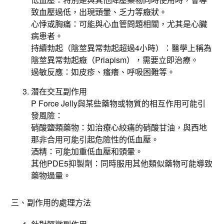
致血壓過低，出現頭暈、乏力等癥狀。
心悸或胸痛：可能與心血管問題相關，尤其是心臟
病患者。
持續勃起（陰莖異常勃起超過4小時）：醫學上稱為
陰莖異常勃起癥（Priapism），需要立即治療。
過敏反應：如皮疹、瘙癢、呼吸困難等。
潛在交互副作用
P Force Jelly與某些藥物或物質的相互作用可能引
發風險：
硝酸鹽類藥物：如治療心絞痛的硝酸甘油，與西地
那非合用可能引起危險性的低血壓。
酒精：可能加重低血壓和頭暈。
其他PDE5抑製劑：同時服用其他類似藥物可能導致
藥物過量。
三、副作用的處理方法