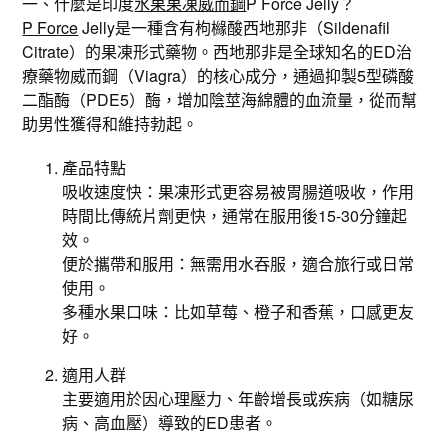
一、什麼是印度
水果果凍威而鋼
P Force Jelly？
P Force
Jelly是一種含有枸櫞酸西地那非（Sildenafil
Citrate）的果凍形式藥物。西地那非是全球知名的ED治
療藥物威而鋼（Viagra）的核心成分，通過抑製5型磷酸
二酯酶（PDE5）酶，增加陰莖海綿體的血流量，從而幫
助男性獲得和維持勃起。
產品特點
吸收速度快：果凍形式更容易被胃腸道吸收，作用
時間比傳統片劑更快，通常在服用後15-30分鐘起
效。
便於攜帶和服用：無需用水吞服，適合旅行或日常
使用。
多種水果口味：比如草莓、橙子和香蕉，口感更友
好。
適用人群
主要適用於因心理壓力、年齡增長或疾病（如糖尿
病、高血壓）導致的ED患者。