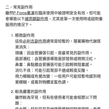
二、常見副作用
雖然
P Force果凍
在臨床使用中被證明安全有效，但可能
會導致以下
威而鋼副作用
，尤其是第一次使用時或超劑量
服用的情況下。
輕微副作用
這些
必利吉副作用
通常是短暫的，隨著藥物代謝逐
漸消失：
頭痛：因血管擴張引起，是最常見的副作用。
面部潮紅：血管擴張導致面部發熱或微微泛紅。
鼻塞：鼻黏膜血管擴張可能引起輕微阻塞感。
消化不良：可能引起胃部不適或輕度反酸。
視力模糊或色覺改變：一些用戶可能短暫地感到視
覺模糊，或看到物體呈藍色調。
較為嚴重的副作用
雖然較為罕見，但有些使用者可能會經歷以下問
題：
低血壓：特別是與其他降壓藥物同時使用時，會導