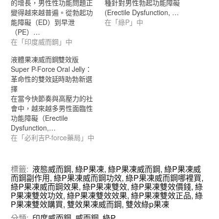
的增長，男性性功能問題正
種針對男性勃起功能障礙
變得越來越普遍。從勃起功
(Erectile Dysfunction, …
能障礙（ED）到早泄
在「綠P」中
（PE）…
在「印度威而鋼」中
液體果凍威而鋼雙效版
Super P-Force Oral Jelly：
革命性的雙效延時助勃新選
擇
在當今快節奏與高壓力的社
會中，越來越多男性面臨性
功能障礙（Erectile
Dysfunction,…
在「必利吉P-force藥局」中
標籤:
液態威而鋼
,
綠P果凍
,
綠P果凍威而鋼
,
綠P果凍威
而鋼副作用
,
綠P果凍威而鋼功效
,
綠P果凍威而鋼哪裡買
,
綠P果凍威而鋼效果
,
綠P果凍雙效
,
綠P果凍雙效價錢
,
綠
P果凍雙效功效
,
綠P果凍雙效效果
,
綠P果凍雙效正品
,
綠
P果凍雙效購買
,
雙效果凍威而鋼
,
雙效綠p果凍
分類:
印度威而鋼
,
威而鋼
,
綠P