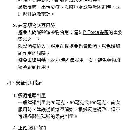
過敏反應：出現皮疹、喉嚨腫脹或呼吸困難時，立
即撥打急救電話。
註意藥物交互風險
避免與硝酸鹽類藥物合用：這是
P Force果凍
的重要
禁忌之一。
限製酒精攝入：服用前後避免過量飲酒，以免增加
副作用的風險。
避免重復用藥：24小時內僅服用一次，避免藥物堆
積導致副作用。
四、安全使用指南
遵循推薦劑量
一般建議劑量為25毫克、50毫克或100毫克。首次
服用時，建議從低劑量開始，根據反應調整，但不
可超過醫生建議的最高劑量。
正確服用時間