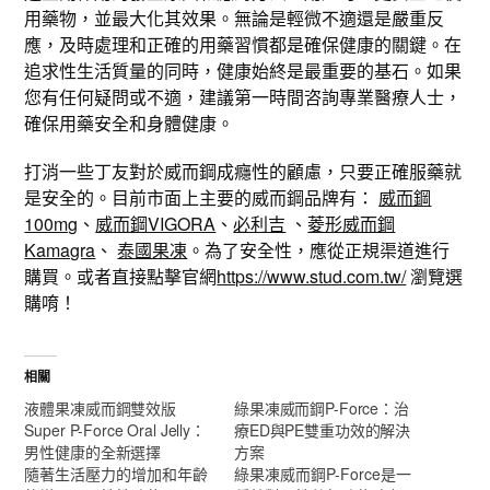
用藥物，並最大化其效果。無論是輕微不適還是嚴重反
應，及時處理和正確的用藥習慣都是確保健康的關鍵。在
追求性生活質量的同時，健康始終是最重要的基石。如果
您有任何疑問或不適，建議第一時間咨詢專業醫療人士，
確保用藥安全和身體健康。
打消一些丁友對於威而鋼成癮性的顧慮，只要正確服藥就
是安全的。目前市面上主要的威而鋼品牌有：
威而鋼
100mg
、
威而鋼VIGORA
、
必利吉
、
菱形威而鋼
Kamagra
、
泰國果凍
。為了安全性，應從正規渠道進行
購買。或者直接點擊官網
https://www.stud.com.tw/
瀏覽選
購唷！
相關
液體果凍威而鋼雙效版
綠果凍威而鋼P-Force：治
Super P-Force Oral Jelly：
療ED與PE雙重功效的解決
男性健康的全新選擇
方案
隨著生活壓力的增加和年齡
綠果凍威而鋼P-Force是一