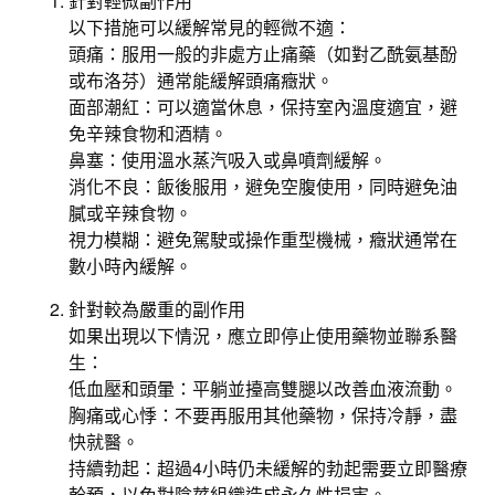
針對輕微副作用
以下措施可以緩解常見的輕微不適：
頭痛：服用一般的非處方止痛藥（如對乙酰氨基酚
或布洛芬）通常能緩解頭痛癥狀。
面部潮紅：可以適當休息，保持室內溫度適宜，避
免辛辣食物和酒精。
鼻塞：使用溫水蒸汽吸入或鼻噴劑緩解。
消化不良：飯後服用，避免空腹使用，同時避免油
膩或辛辣食物。
視力模糊：避免駕駛或操作重型機械，癥狀通常在
數小時內緩解。
針對較為嚴重的副作用
如果出現以下情況，應立即停止使用藥物並聯系醫
生：
低血壓和頭暈：平躺並擡高雙腿以改善血液流動。
胸痛或心悸：不要再服用其他藥物，保持冷靜，盡
快就醫。
持續勃起：超過4小時仍未緩解的勃起需要立即醫療
幹預，以免對陰莖組織造成永久性損害。