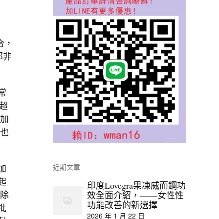
合，
那非
常
 超
增加
製也
加
近期文章
起
印度Lovegra果凍威而鋼功
消除
效全面介紹，——女性性
功能改善的新選擇
批
2026 年 1 月 22 日