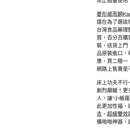
禁止過量使用
菱形威而鋼Ka
還在為了選這
台灣食品藥理
買，百分百購
裝，送貨上門
品原裝進口，
惠，買二贈一
網路上售賣是
床上功夫不行
劇烈顛簸！更
人，讓“小帳
此更加性福，
吉
、
超級雙效
備啪啪神器，