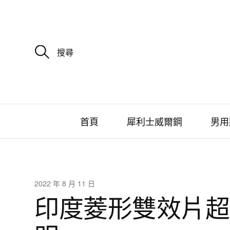
搜
尋
關
鍵
字
:
首頁
犀利士威爾鋼
男用
2022 年 8 月 11 日
印度菱形雙效片超