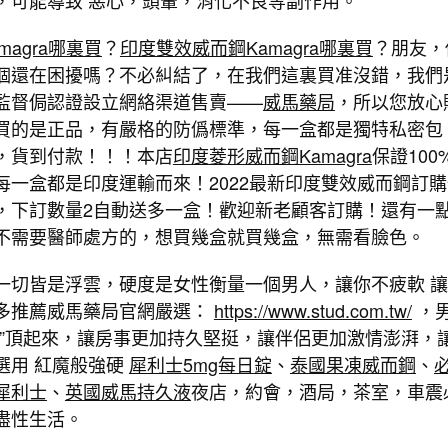
，可能導致 惡心，頭暈，消化不良等副作用。
magra哪裏買
？
印度雙效威而鋼Kamagra哪裏買
？朋友，
個還在困擾嗎？不必糾結了，在我們這裏買准沒錯，我們
監督侷認證設立網絡渠道售賣——
威馬藥局
，所以您放心
買的是正品，有嚴格的防僞標準，每一盒都是獨特私密包
，貨到付款！！！本店
印度菱形威而鋼Kamagra
保證100
每一盒都是印度運輸而來！2022最新印度雙效威而鋼訂購
，下訂數量2自動送多一盒！歡迎新老顧客訂購！還有一
不需要醫師處方的，想買幾盒就買幾盒，無需看臉色。
一切皆是浮雲，硬度是女性衡量一個男人，讓你不疲軟 
多推薦威馬藥局官網嚴選：
https://www.stud.com.tw/
，
篷”頂起來，讓房事更加持久堅挺，讓伴侶更加激情澎湃，
選用 紅魔般強硬
犀利士5mg每日錠
、
泰國果凍威而鋼
、
犀利士
、
英國威馬持久液
夜店，約會，酒局，茶室，車震
盡性生活。