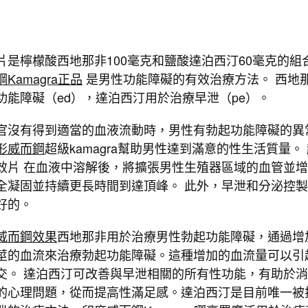
片是檸檬酸西地那非100毫克和鹽酸達泊西汀60毫克的組
Kamagra正品
是男性功能障礙的有效治療方法。 西地
功能障礙（ed），達泊西汀用於治療早泄（pe）。
官沒有得到適當的血液流動時，男性有勃起功能障礙的異
形威而鋼
超級kamagra幫助男性達到滿意的性生活質量。
效片 在血液中溶解後，將擴張男性生殖器區域的血管並
全凝固並持續更長時間到達頂峰。 此外，早泄和分泌控
好的。
威而鋼效果
西地那非用於治療男性勃起功能障礙，通過增
莖的血流來治療勃起功能障礙。這種增加的血流量可以引
交。 達泊西汀可改善與早泄相關的所有性功能，有助於
的心理問題，從而提高性滿足感。達泊西汀是目前唯一被