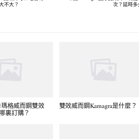
大不大？
次？延時多
卡瑪格威而鋼雙效
雙效威而鋼Kamagra是什麼？
？去哪裏訂購？