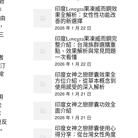
勃
印度Lovegra果凍威而鋼效
作
果全解析：女性性功能改
療由
善的新選擇
，
2026 年 1 月 22 日
三
印度Lovegra果凍威而鋼完
整介紹：台灣族群選購重
點、效果解析與常見問題
者
一次看懂
2026 年 1 月 22 日
西汀
常
印度女神之戀膠囊效果全
方位介紹，從草本概念到
使用感受的深入解析
2026 年 1 月 21 日
用
印度女神之戀膠囊功效全
飲
面介紹
：
2026 年 1 月 21 日
良反
印度女神之戀膠囊使用心
。
得分享：從台灣女性角度