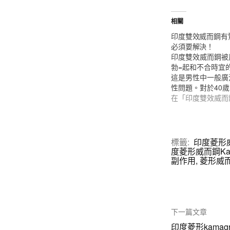
相關
印度雙效威而鋼有
必須要解決！
印度雙效威而鋼被
勃=起和不合時宜
這是男性中一般廣
性問題。對於40歲
在「印度雙效威而
標籤:
印度菱形
度菱形威而鋼Ka
副作用
,
菱形威而
下一篇文章
印度菱形kama