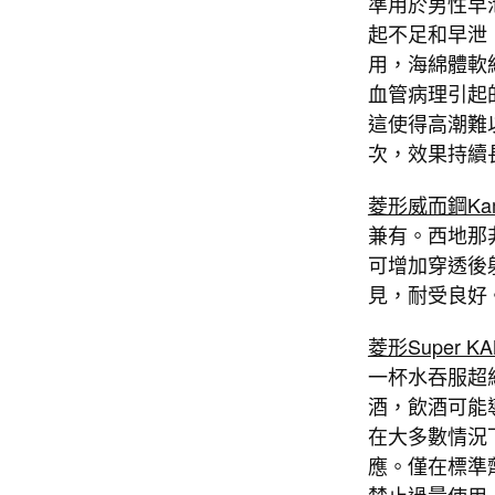
準用於男性早
起不足和早泄
用，海綿體軟
血管病理引起
這使得高潮難
次，效果持續
菱形威而鋼Ka
兼有。西地那
可增加穿透後
見，耐受良好
菱形Super 
一杯水吞服超
酒，飲酒可能
在大多數情況
應。僅在標準