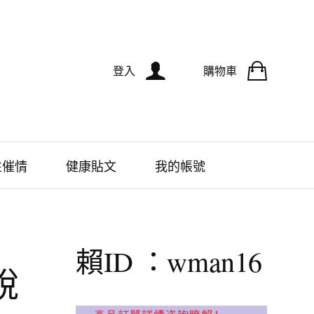
登入
購物車
性催情
健康貼文
我的帳號
賴ID ：wman16
說