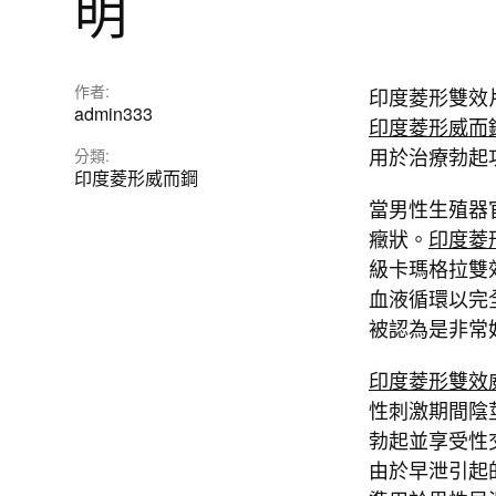
明
作者:
印度菱形雙效
admin333
印度菱形威而鋼
用於治療勃起
分類:
印度菱形威而鋼
當男性生殖器
癥狀。
印度菱
級卡瑪格拉雙
血液循環以完
被認為是非常
印度菱形雙效
性刺激期間陰
勃起並享受性
由於早泄引起