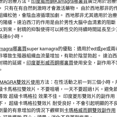
泄的治療方法。
印度威而鋼Kamagra哪裏買
廣泛用於治療
， 只有在有自然刺激時才會激活藥物。 由於西地那非的
組織松弛，會陰血液循環加劇。 西地那非尤其適用於治
的陽痿。達泊西汀的作用是由於男性大腦中血清素的阻斷
以到來。射精的抑製使得可以將性交的持續時間延長至少
長達6小時。
magra哪裏買
super kamagra的優點：適用於ed或pe或兩
非導致生殖器組織血流量增加，有助於陰莖勃起。 達泊
射精的延遲。
印度菱形威而鋼哪裏買
使用安全，副作用不
。
KAMAGRA雙效片使用
方法：在性活動之前一到三個小時，
級卡馬格拉雙效片。不要咀嚼，一天不要超過1片。避免
導致 超級卡瑪格拉 效果不佳。 印度菱形雙效片的副作用
下， 超級卡瑪格拉雙效片 耐受良好，不會引起明顯的不
劑量的有意增加的情況下觀察到
卡瑪格威而鋼雙效副作用