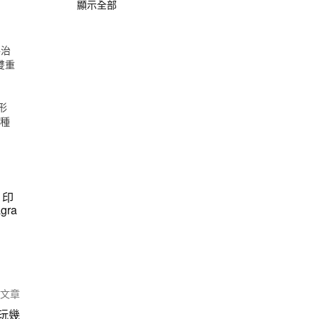
顯示全部
格治
雙重
形
一種
,
印
ra
篇文章
能玩幾