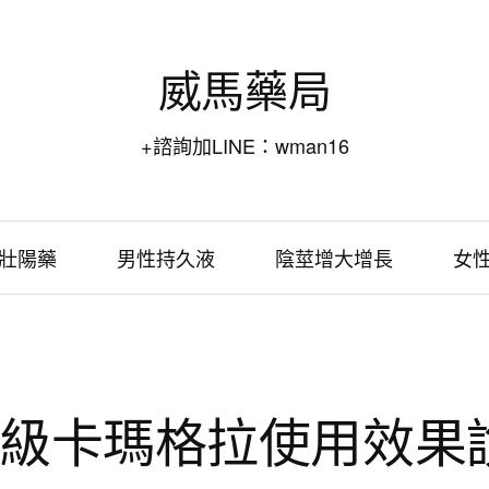
威馬藥局
+諮詢加LINE：wman16
壯陽藥
男性持久液
陰莖增大增長
女
級卡瑪格拉使用效果