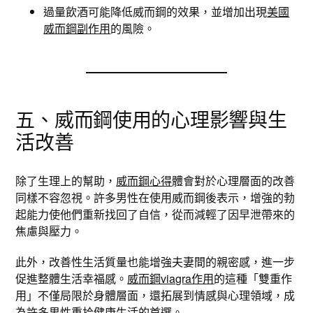
過量飲酒可能降低威而鋼的效果，並增加出現
美國
威而鋼副作用
的風險。
五、威而鋼使用的心理影響與生
活改善
除了生理上的幫助，
威而鋼心得
體會對於心理層面的改善
同樣不容忽視。許多男性在使用威而鋼後表示，增強的勃
起能力使他們重新找回了自信，從而減輕了因早泄帶來的
焦慮與壓力。
此外，改善性生活質量也能增強夫妻間的親密感，進一步
促進整體生活幸福感。
威而鋼viagra作用
的這種「雙重作
用」不僅局限於身體層面，還拓展到情感與心理領域，成
為許多男性重拾健康生活的首選。