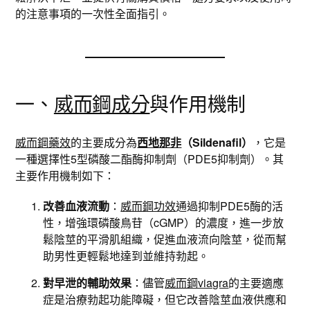
的注意事項的一次性全面指引。
一、
威而鋼成分
與作用機制
威而鋼藥效
的主要成分為
西地那非
（Sildenafil）
，它是
一種選擇性5型磷酸二酯酶抑制劑（PDE5抑制劑）。其
主要作用機制如下：
改善血液流動
：
威而鋼功效
通過抑制PDE5酶的活
性，增強環磷酸鳥苷（cGMP）的濃度，進一步放
鬆陰莖的平滑肌組織，促進血液流向陰莖，從而幫
助男性更輕鬆地達到並維持勃起。
對早泄的輔助效果
：儘管
威而鋼viagra
的主要適應
症是治療勃起功能障礙，但它改善陰莖血液供應和