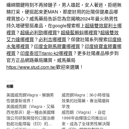
纏綿關鍵時刻不再掉鏈子，男人雄起，女人著迷，拒絕無
精打采，硬挺起來更MAN，那麼好用的壯陽保健產品哪
裡買放心？威馬藥局告訴您為您揭曉2024年最火熱男性
持久增硬堅挺產品，在google搜索框上
超級雙效犀利士哪
裡買
？
超級必利勁哪裡買
?
超級藍蝌蚪哪裡買
?
超級雙效
艾力達哪裡買
？
必利吉哪裡買
？保健壯陽系列搜索
印度綠
水鬼哪裡買
？
印度金剛馬膠囊哪裡買
？
印度綠寶盒膠囊哪
裡買
？
印度泰坦Titanic-k2哪裡買
？更多壯陽產品移步到
官方正品網路藥局購買，威馬藥局
https://www.stud.com.tw/
歡迎來選購！
相關
美國威而鋼Viagra，解鎖男
威而鋼Viagra：36小時增強
性健康新境界！
效果的壯陽藥，專治陽痿與
美國威而鋼（Viagra，又稱
早洩
西地那非）是一種由美國輝
威而鋼（Viagra），自從
瑞公司研製開發的口服治療
1998年由輝瑞公司推出以
勃起功能障礙（ED）的…
來，成為了全球男性解決陽