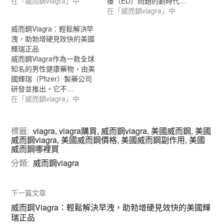
在「威而鋼viagra」中
痿（ED）問題的劃時代…
在「威而鋼viagra」中
威而鋼Viagra：輕鬆解決早
洩，助勃增硬見效快的美國
輝瑞正品
威而鋼Viagra作為一款全球
知名的男性健康藥物，由美
國輝瑞（Pfizer）製藥公司
研發並推出。它不…
在「威而鋼viagra」中
標籤:
viagra
,
viagra購買
,
威而鋼viagra
,
美國威而鋼
,
美國
威而鋼viagra
,
美國威而鋼價格
,
美國威而鋼副作用
,
美國
威而鋼哪裡買
分類:
威而鋼viagra
下一篇文章
威而鋼Viagra：輕鬆解決早洩，助勃增硬見效快的美國輝
瑞正品