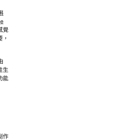
蝌
ce
感覺
要，
由
性生
功能
副作