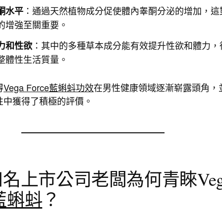
：通過天然植物成分促使體內睾酮分泌的增加，這
酮水平
的增強至關重要。
：其中的多種草本成分能有效提升性欲和體力，
力和性欲
整體性生活質量。
得
Vega Force藍蝌蚪功效
在男性健康領域逐漸崭露頭角，
性中獲得了積極的評價。
名上市公司老闆為何青睞Veg
藍蝌蚪
？