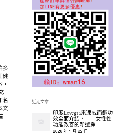
許多
理健
案，
充
知名
近期文章
本文
印度Lovegra果凍威而鋼功
這
效全面介紹，——女性性
功能改善的新選擇
2026 年 1 月 22 日