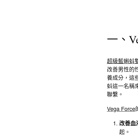
一、V
超級藍蝌蚪
改善男性的
養成分，這
蚪這一名稱
聯繫。
Vega Force
改善血
起。