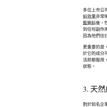
多位上市公
蚪效果
非常
藍蝌蚪
後，
到任何副作
因為他們往
更重要的是
於它的成分
活前都服用
狀態。
3. 
對於知名企