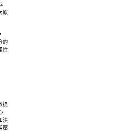
蚪
大原
，
分的
賴性
效提
心
和決
活壓