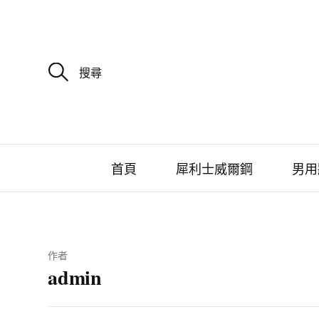
搜
尋
關
鍵
字
:
首頁
犀利士威爾鋼
男用
作者
admin