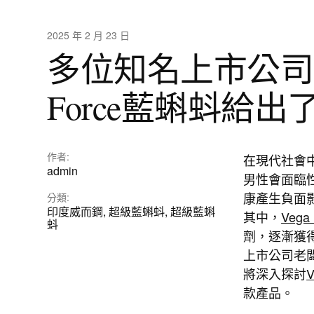
2025 年 2 月 23 日
多位知名上市公司
Force藍蝌蚪給
作者:
在現代社會
admin
男性會面臨
康產生負面
分類:
印度威而鋼
,
超級藍蝌蚪
,
超級藍蝌
其中，
Vega
蚪
劑，逐漸獲
上市公司老
將深入探討
款產品。