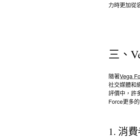
力時更加從
三、V
隨著
Vega
社交媒體和
評價中，許
Force更多
1. 消