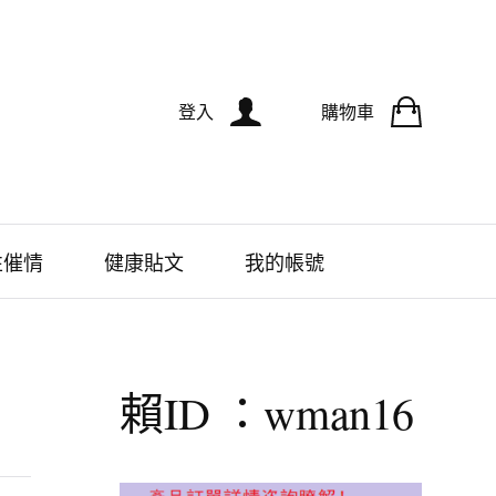
登入
購物車
性催情
健康貼文
我的帳號
賴ID ：wman16