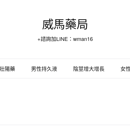
威馬藥局
+諮詢加LINE：wman16
壯陽藥
男性持久液
陰莖增大增長
女