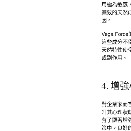
用極為敏感
藥效
的天然
因。
Vega F
這些成分不
天然特性使
或副作用。
4. 
對企業家而
升其心理狀
有了顯著增
策中。良好