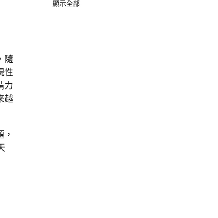
顯示全部
，隨
現性
精力
來越
題，
天