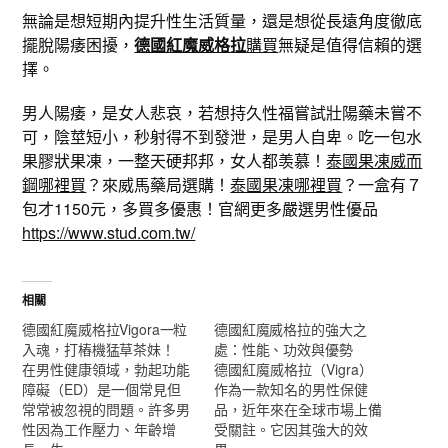
無論是想短期內提升性生活質量，還是想從長遠角度徹底
擺脫陽痿困擾，
德國紅魔威格拉
購買
無疑是值得信賴的選
擇。
男人陽痿，是女人悲哀，若想持久性福嘗試壯陽藥未嘗不
可，陰莖短小，秒射得不到發泄，是男人自卑。吃一包水
果膠狀果凍，一整天硬邦邦，女人都羡慕！
泰國果凍威而
鋼哪裡買
？來威馬藥局選購！
泰國果凍哪裡買
？一盒有７
包才1150元，多買多優惠！官網更多嚴選男性優品
https://www.stud.com.tw/
相關
德國紅魔威格拉Vigora一粒
德國紅魔威格拉的強大之
入魂，打樁機猛草茶妹！
處：性能、功效與優勢
在男性健康領域，勃起功能
德國紅魔威格拉（Vigra）
障礙（ED）是一個常見但
作為一款知名的男性保健
常常被忽視的問題。許多男
品，近年來在全球市場上備
性因為工作壓力、年齡增
受關註。它因其強大的效