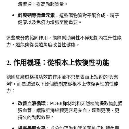
液流通，提高勃起質量。
鋅與硒等微量元素
：這些礦物質對睾酮合成、精子
健康以及免疫力增強至關重要。
這些成分的協同作用，能夠幫助男性不僅短期內提升性能
力，還能夠從長遠角度改善性健康。
2. 作用機理：從根本上恢復性功能
德國紅魔威格拉功效
的作用並不只是表面上短暫的“興奮
劑”，而是透過以下幾個機制來從根本上恢復男性的性能
力：
改善血液循環
：PDE5抑制劑和天然植物提取物能擴
張血管，讓陰莖海綿體更容易充血，達到更硬、更
持久的勃起效果。
提高睾酮水平
：成分如瑪咖和淫羊藿能促進體內睾