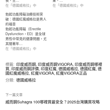
長、生…
果、…
在「德國威格拉」中
在「德國威格拉」中
勃起功能障礙治療技術突
破：德國紅魔威格拉是男人
的福音
勃起功能障礙（Erectile
Dysfunction，ED）是全球
男性中常見的健康問題，尤
其隨著年…
在「德國威格拉」中
標籤:
印度威而鋼
,
印度威而鋼VIGORA
,
印度威而鋼哪裡
買
,
印度威而鋼評價
,
印度紅魔
,
德國威格拉
,
德國紅魔
,
德
國紅魔威格拉
,
紅魔VIGORA
,
紅魔VIGORA正品
分類:
德國威格拉
下一篇文章
威而鋼Suhagra 100哪裡買最安全？2025台灣購買攻略