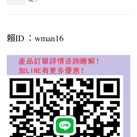
賴ID ：wman16