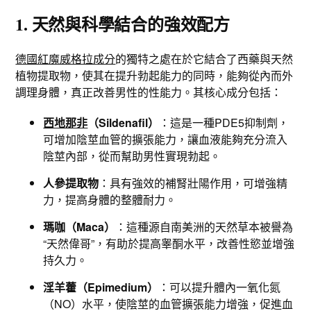
1. 天然與科學結合的強效配方
德國紅魔威格拉成分
的獨特之處在於它結合了西藥與天然
植物提取物，使其在提升勃起能力的同時，能夠從內而外
調理身體，真正改善男性的性能力。其核心成分包括：
西地那非
（Sildenafil）
：這是一種PDE5抑制劑，
可增加陰莖血管的擴張能力，讓血液能夠充分流入
陰莖內部，從而幫助男性實現勃起。
人參提取物
：具有強效的補腎壯陽作用，可增強精
力，提高身體的整體耐力。
瑪咖（Maca）
：這種源自南美洲的天然草本被譽為
“天然偉哥”，有助於提高睾酮水平，改善性慾並增強
持久力。
淫羊藿（Epimedium）
：可以提升體內一氧化氮
（NO）水平，使陰莖的血管擴張能力增強，促進血