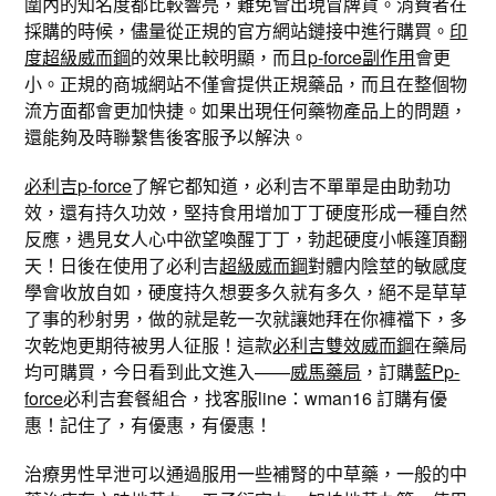
圍內的知名度都比較響亮，難免會出現冒牌貨。消費者在
採購的時候，儘量從正規的官方網站鏈接中進行購買。
印
度超級威而鋼
的效果比較明顯，而且
p-force副作用
會更
小。正規的商城網站不僅會提供正規藥品，而且在整個物
流方面都會更加快捷。如果出現任何藥物產品上的問題，
還能夠及時聯繫售後客服予以解決。
必利吉p-force
了解它都知道，必利吉不單單是由助勃功
效，還有持久功效，堅持食用增加丁丁硬度形成一種自然
反應，遇見女人心中欲望喚醒丁丁，勃起硬度小帳篷頂翻
天！日後在使用了必利吉
超級威而鋼
對體内陰莖的敏感度
學會收放自如，硬度持久想要多久就有多久，絕不是草草
了事的秒射男，做的就是乾一次就讓她拜在你褲襠下，多
次乾炮更期待被男人征服！這款
必利吉雙效威而鋼
在藥局
均可購買，今日看到此文進入——
威馬藥局
，訂購
藍Pp-
force
必利吉套餐組合，找客服line：wman16 訂購有優
惠！記住了，有優惠，有優惠！
治療男性早泄可以通過服用一些補腎的中草藥，一般的中