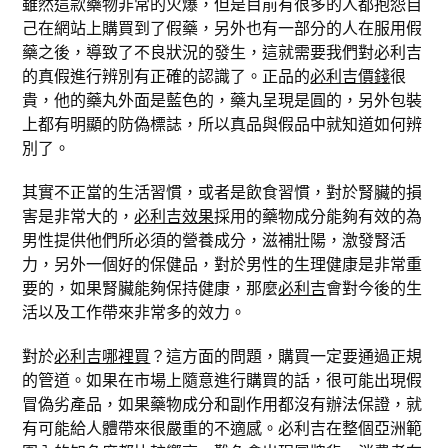
雖然這款藥物非常的火爆，但是目前有很多的人都抱怨自
己在網站上購買到了假藥，另外也有一部分的人在服用假
藥之後，導致了不良狀況的發生，這就需要我們對必利吉
的真假進行辨別有正確的認識了。正品的
必利吉價錢
很
貴，他的藥丸外面是藍色的，藥丸呈現是圓的，另外包裝
上都有明顯的防偽標誌，所以真品與假品中就知道如何辨
別了。
其實不正當的生活習慣，或者是飲食習慣，對於腎臟的損
害是非常大的，
必利吉效果
採用的藥物成分能夠有效的為
男性提供他們所必須的營養成分，滋補壯陽，激發腎活
力，另外一個好的保健品，對於男性的生理健康是非常重
要的，如果腎臟能夠保持健康，那麼
必利吉
會對今後的生
活以及工作帶來非常多的效力。
對於
必利吉哪裡買
？這方面的問題，購買一定要通過正規
的管道。如果在市場上隨意進行購買的話，很可能出現假
冒偽劣產品，如果藥物成分和副作用都沒有辦法保證，就
有可能給人體帶來很嚴重的不適感。必利吉在整個亞洲範