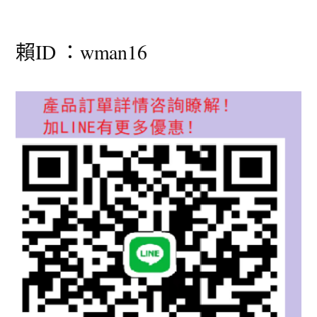
賴ID ：wman16