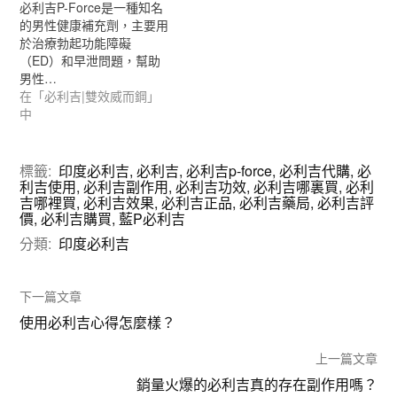
必利吉P-Force是一種知名
的男性健康補充劑，主要用
於治療勃起功能障礙
（ED）和早泄問題，幫助
男性…
在「必利吉|雙效威而鋼」
中
標籤:
印度必利吉
,
必利吉
,
必利吉p-force
,
必利吉代購
,
必
利吉使用
,
必利吉副作用
,
必利吉功效
,
必利吉哪裏買
,
必利
吉哪裡買
,
必利吉效果
,
必利吉正品
,
必利吉藥局
,
必利吉評
價
,
必利吉購買
,
藍P必利吉
分類:
印度必利吉
下一篇文章
使用必利吉心得怎麼樣？
上一篇文章
銷量火爆的必利吉真的存在副作用嗎？