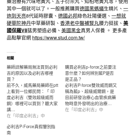
藥治療有六味地黃丸、五子衍宗丸、知柏地黃丸等，使用
其中一個就可以了。一般推薦購買
德國黑螞蟻
生精片、
一
炮到天亮
8代延時膠囊、
德國必邦
綠色壯陽優選、
一想就
硬華陀神丹
中草藥研製、
香港老中醫補腎丸
腰力挺拔、
美
國保羅V8
猛男塑造必備、
美國黑金
真男人保養 。 更多產
品點擊官網
https://www.stud.com.tw/
相關
藥師詳解藥局無法買到必利
購買必利吉p-force之前要注
吉的原因以及必利吉哪裡
意什麽？如何辨別藍P是否
買？
是正品？
前不久，威馬藥局藥師在ptt
必利吉P-force雙效威而鋼又
上看到一位鄉民問：「 印
稱為藍p、超級威爾鋼，是
度必利吉（雙效超級威而
目前研發治療心血管疾病藥
鋼）哪裡可以買到？聽大家
物時意外發明出的治療…
講…
在「印度必利吉」中
在「印度必利吉」中
必利吉P-Force真假鑒別指
南