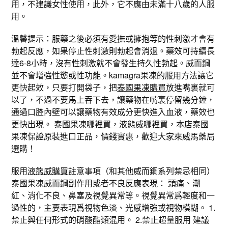
用，不建議女性使用，此外，它不應由未滿十八歲的人服
用。
溫馨提示：服藥之後必須有愛撫或擁抱等的性刺激才會有
勃起反應，如果停止性刺激則勃起會消退。藥效可持續長
達6-8小時，沒有性刺激就不會發生持久性勃起。威而鋼
並不會增強性慾或性功能。kamagra果凍的服用方法讓它
更快起效，只要打開袋子，把
泰國果凍購買
放進嘴裏就可
以了，不過不要馬上吞下去，讓藥物在嘴裏停留幾分鐘，
通過口腔內壁可以讓藥物有效成分更快進入血液，藥效也
更快出現。
泰國果凍哪裡買，液態威哪裡買
，本店泰國
果凍保證原裝進口正品，價錢實惠，歡迎大家來威馬藥局
選購！
服用
液態威購買
註意事項（和其他威而鋼系列禁忌相同）
泰國果凍威而鋼副作用或者不良反應表現： 頭痛、潮
紅、消化不良、鼻塞及視覺異常等。視覺異常爲輕度和一
過性的，主要表現爲視物色淡、光感增強或視物模糊。 1.
禁止與任何形式的硝酸酯類混用。 2.禁止超量服用 建議