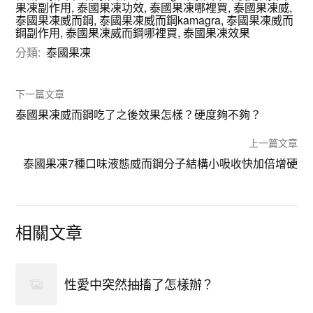
果凍副作用
,
泰國果凍功效
,
泰國果凍哪裡買
,
泰國果凍威
,
泰國果凍威而鋼
,
泰國果凍威而鋼kamagra
,
泰國果凍威而
鋼副作用
,
泰國果凍威而鋼哪裡買
,
泰國果凍效果
分類:
泰國果凍
下一篇文章
泰國果凍威而鋼吃了之後效果怎樣？硬度夠不夠？
上一篇文章
泰國果凍7種口味液態威而鋼分子結構小吸收快加倍增硬
相關文章
性愛中突然抽搐了怎樣辦？