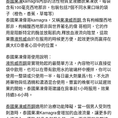
泰國果凍
kamagra內部的活性物質呈液體狀果凍狀，每袋
含有100毫克西地那非，包裝包括7個不同水果口味的袋
子（橙色，香蕉，草莓等）
泰國果凍偉哥kamagra，又稱
果凍威而鋼
,含有枸櫞酸西地
那非，枸櫞酸西地那非與世界著名的偉 哥相同，它的作
用是阻斷特定的酶並放鬆肌肉,釋放血液流向陰莖，這款
果醬
液態威
由於在服用的時候更方便，起效更快而贏得在
廣大ED患者心目中的位置。
泰國果凍偉哥使用說明：
液態威而鋼
是實現勃起的最簡單方法，內容物可以直接從
袋中飲用，也可以在帶有飲用水的玻璃杯中攪拌，你可以
使用一整袋或只使用一半，每日最大劑量爲1包，不允許
將藥物與低酒精和濃酒混合使用，豐富的晚餐可以延遲效
果的開始。泰國果凍偉哥建議在房事前1小時服用，效果
持續3-6小時。
泰國果凍威而鋼
適用於治療功能障礙，當一個男人受到性
刺激時，泰國果凍Kamagra會增加的血液流量，讓更多的