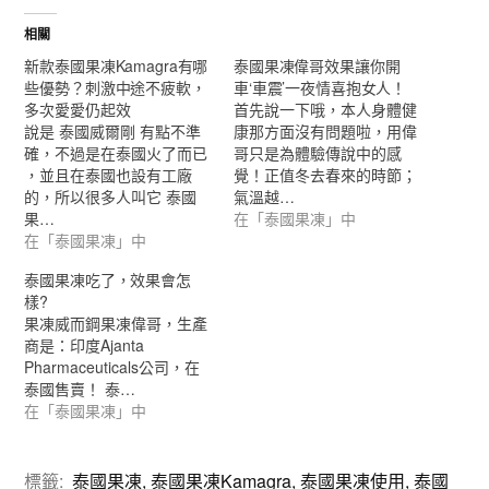
相關
新款泰國果凍Kamagra有哪
泰國果凍偉哥效果讓你開
些優勢？刺激中途不疲軟，
車‘車震’一夜情喜抱女人！
多次愛愛仍起效
首先說一下哦，本人身體健
說是 泰國威爾剛 有點不準
康那方面沒有問題啦，用偉
確，不過是在泰國火了而已
哥只是為體驗傳說中的感
，並且在泰國也設有工廠
覺！正值冬去春來的時節；
的，所以很多人叫它 泰國
氣溫越…
果…
在「泰國果凍」中
在「泰國果凍」中
泰國果凍吃了，效果會怎
樣?
果凍威而鋼果凍偉哥，生產
商是：印度Ajanta
Pharmaceuticals公司，在
泰國售賣！ 泰…
在「泰國果凍」中
標籤:
泰國果凍
,
泰國果凍Kamagra
,
泰國果凍使用
,
泰國