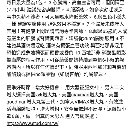
每日最大量為1包。 3.心臟病、高血壓者可用，但間隔至
少四小時 建議先咨詢醫師。 4.服藥後，如多次勃起或房
事中久勃不洩者，可大量喝水降低藥效。 6.與藍色小藥丸
一樣 建議空腹使用 避免效果不穩定。 7.孕婦及未成年人
禁用！有健康上問題請諮詢專業醫師。 8.超過65歲的人或
有嚴重的肝臟或腎臟問題者，建議從25mg開始服用 9.不
建議與酒精類混吃 酒精有擴張血管功效 與西地那非混用
恐怕造成急速擴張而頭昏或昏倒 10.西地那非-硝酸酯類影
響血壓的相互作用，可從給藥開始持續到整個6小時的觀
察期內。所以在任何情況下，同時服用西地那非和有機硝
酸酯類或提供no類藥物（如硝普鈉）均屬禁忌。
夏季好時節，增大好機會， 用大器征服女神， 男人二次
增大選擇
美國vvk增大丸
、
美國maxman增大丸
，
美國
goodman增大丸
第三代、
加拿大VIMAX增大丸
，有效激
活海綿體細胞，增大增粗，安全無依賴不反彈，遠離短小
軟趴趴，做一個真的大男人 進入官網嚴選：
https://www.stud.com.tw/