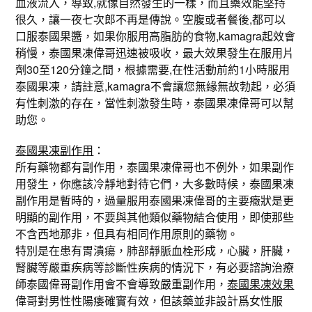
血液流入，導致,就像自然發生的一樣，而且藥效能堅持
很久，讓一夜七次郎不再是傳說。空腹或者餐後,都可以
口服泰國果醬，如果你服用高脂肪的食物,kamagra起效會
稍慢，泰國果凍偉哥迅速被吸收，最大效果發生在服用片
劑30至120分鐘之間，根據需要,在性活動前約1小時服用
泰國果凍，請註意,kamagra不會讓您無緣無故勃起，必須
有性刺激的存在，當性刺激發生時，泰國果凍偉哥可以幫
助您。
泰國果凍副作用
：
所有藥物都有副作用，泰國果凍偉哥也不例外，如果副作
用發生，你應該冷靜地對待它們，大多數時候，泰國果凍
副作用是暫時的，過量服用泰國果凍偉哥的主要癥狀是更
明顯的副作用，不要與其他類似藥物結合使用，即使那些
不含西地那非，但具有相同作用原則的藥物。
特別是在患有胃潰瘍，肺部靜脈血栓形成，心臟，肝臟，
腎臟等嚴重疾病等診斷性疾病的情況下，有必要諮詢治療
師泰國偉哥副作用會不會導致嚴重副作用，
泰國果凍效果
偉哥對男性性陽痿確實有效，但該藥並非設計爲女性服