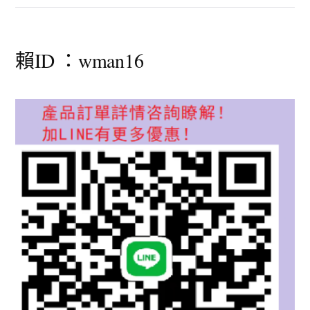
賴ID ：wman16