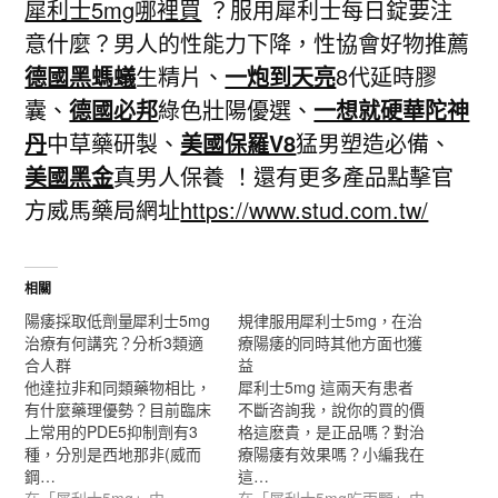
犀利士5mg哪裡買
？服用犀利士每日錠要注
意什麼？男人的性能力下降，性協會好物推薦
德國黑螞蟻
生精片、
一炮到天亮
8代延時膠
囊、
德國必邦
綠色壯陽優選、
一想就硬華陀神
丹
中草藥研製、
美國保羅V8
猛男塑造必備、
美國黑金
真男人保養 ！還有更多產品點擊官
方威馬藥局網址
https://www.stud.com.tw/
相關
陽痿採取低劑量犀利士5mg
規律服用犀利士5mg，在治
治療有何講究？分析3類適
療陽痿的同時其他方面也獲
合人群
益
他達拉非和同類藥物相比，
犀利士5mg 這兩天有患者
有什麼藥理優勢？目前臨床
不斷咨詢我，說你的買的價
上常用的PDE5抑制劑有3
格這麽貴，是正品嗎？對治
種，分別是西地那非(威而
療陽痿有效果嗎？小編我在
鋼…
這…