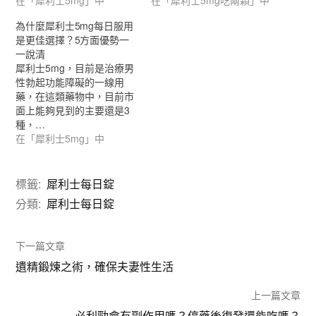
在「犀利士5mg」中
在「犀利士5mg吃兩顆」中
為什麼犀利士5mg每日服用
是更佳選擇？5方面優勢一
一說清
犀利士5mg，目前是治療男
性勃起功能障礙的一線用
藥，在這類藥物中，目前市
面上能夠見到的主要還是3
種，…
在「犀利士5mg」中
標籤:
犀利士每日錠
分類:
犀利士每日錠
下一篇文章
遺精鍛煉之術，確保夫妻性生活
上一篇文章
必利勁會有副作用嗎？停藥後復發還能吃嗎？