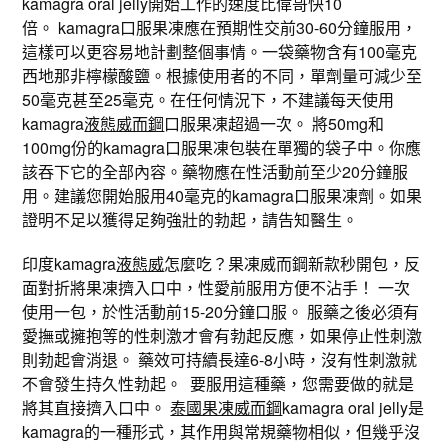
kamagra oral jelly開始工作的速度比偉哥快10
倍。 kamagra口服果凍應在預期性交前30-60分鐘服用，
這樣可以更容易地計劃整個事情。一袋藥物含有100毫克
西地那非檸檬酸鹽。根據使用者的不同，單劑量可減少至
50毫克甚至25毫克。在任何情況下，不建議每天使用
kamagra
液態威而鋼
口服果凍超過一次。 將50mg和
100mg份的kamagra口服果凍包裝在單獨的袋子中。你應
該吞下它的全部內容。藥物應在性活動前至少​​20分鐘服
用。建議您開始服用40毫克的kamagra口服果凍劑。如果
證明不足以獲得足夠強壯的勃起，請告知醫生。
印度kamagra
液態威
怎麼吃？果凍威而鋼新款秒開包，反
面對折將果凍擠入口中，性愛前服用方便不沾手！ 一次
使用一包，於性活動前15-20分鐘口服。 服藥之後必須有
愛撫或擁抱等的性刺激才會有勃起反應，如果停止性刺激
則勃起會消退。 藥效可持續長達6-8小時，沒有性刺激就
不會發生持久性勃起。 要服用這種藥，您需要做的就是
將其直接擠入口中。
泰國果凍威而鋼
kamagra oral jelly是
kamagra的一種形式，其作用與常規藥物相似，但幾乎沒