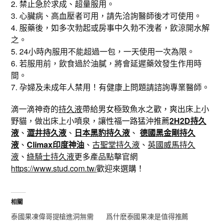
2. 禁止急於求成、超量服用。
3. 心臟病、高血壓者可用，請先洽詢醫師後才可使用。
4. 服藥後，如多次勃起或房事中久勃不洩者，飲涼開水解
之。
5. 24小時內服用不能超過一包，一天使用一次為限。
6. 若服用前，飲食過於油膩，將會延遲藥效發生作用時
間。
7. 孕婦及未成年人禁用！有健康上問題請諮詢專業醫師。
滴一滴神奇的
持久液
帶給男女極致魚水之歡，爽出床上小
野貓，做出床上小噴泉，讓性福一路猛沖推薦
2H2D持久
液
、
澀井持久液
、
日本黑豹持久液
、
德國黑金剛持久
液
、
Climax印度神油
、
古聖堂持久液
、
英國威馬持久
液
、
綠騎士持久液
更多產品點擊官網
https://www.stud.com.tw/
歡迎來選購！
相關
泰國果凍偉哥提槍進洞無需
爲什麽泰國果凍是值得推薦