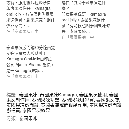
等待，服用後起勃起效快
購買？到底泰國果凍是什
印度果凍偉哥，kamagra
麼？
oral jelly，有時候也叫泰國
印度果凍偉哥，kamagra
果凍偉哥，對果凍威而鋼評
oral jelly，泰國果凍是什
價非常高，…
麼？有時候也叫泰國果凍偉
在「泰國果凍」中
哥，泰國果凍…
在「泰國果凍」中
泰國果凍威而鋼30分鐘內提
槍進洞讓女人呱呱叫！
Kamagra OralJelly由印度
公司 Ajanta Pharma裂造，
是一Kamagra果諫…
在「泰國果凍」中
標籤:
泰國果凍
,
泰國果凍Kamagra
,
泰國果凍使用
,
泰國
果凍副作用
,
泰國果凍功效
,
泰國果凍哪裡買
,
泰國果凍威
,
泰國果凍威而鋼
,
泰國果凍威而鋼副作用
,
泰國果凍威而鋼
哪裡買
,
泰國果凍效果
分類:
泰國果凍