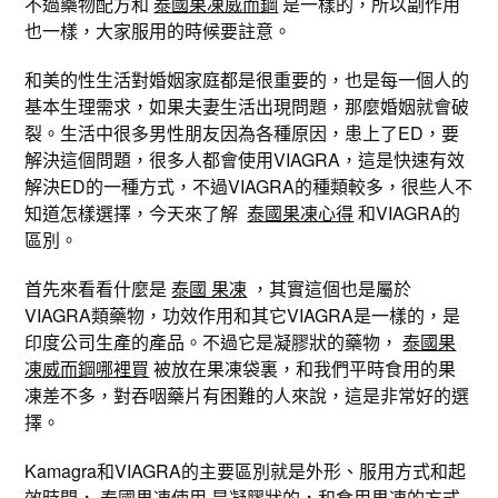
不過藥物配方和
泰國果凍威而鋼
是一樣的，所以副作用
也一樣，大家服用的時候要註意。
和美的性生活對婚姻家庭都是很重要的，也是每一個人的
基本生理需求，如果夫妻生活出現問題，那麼婚姻就會破
裂。生活中很多男性朋友因為各種原因，患上了ED，要
解決這個問題，很多人都會使用VIAGRA，這是快速有效
解決ED的一種方式，不過VIAGRA的種類較多，很些人不
知道怎樣選擇，今天來了解
泰國果凍心得
和VIAGRA的
區別。
首先來看看什麼是
泰國 果凍
，其實這個也是屬於
VIAGRA類藥物，功效作用和其它VIAGRA是一樣的，是
印度公司生產的產品。不過它是凝膠狀的藥物，
泰國果
凍威而鋼哪裡買
被放在果凍袋裏，和我們平時食用的果
凍差不多，對吞咽藥片有困難的人來說，這是非常好的選
擇。
Kamagra和VIAGRA的主要區別就是外形、服用方式和起
效時間，
泰國果凍使用
是凝膠狀的，和食用果凍的方式