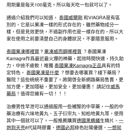
用劑量是每天100毫克。所以每天吃一包就可以了。
通過介紹我們可以知道，
泰國威爾剛
和VIAGRA是有區
別的，它是以果凍一樣的形式存在的，雖然藥物成分一
樣，但是見效更快，不過副作用也是一樣存在的，所以大
家在使用之前要清楚自己的身體狀況，不要隨意服用。
泰國果凍哪裡買
?
果凍威而鋼哪裡買
？泰國果凍
Kamagra作爲最近最火爆的神藥，起效時間快速，持久助
力，中途不疲軟！唯獨
泰國果凍Kamagra
正品
具有的特
定特色，
泰國果凍是什麼
？想要去哪裏買？綫下藥局？
醫院？這些統統不重要了。將開啓全新網路藥局售賣，更
加方便，更加隱秘，更加安全，更加優惠！ 請記住
威馬
藥局
！值得您擁有一切！！！
治療男性早泄可以通過服用一些補腎的中草藥，一般的中
藥治療有六味地黃丸、五子衍宗丸、知柏地黃丸等，使用
其中一個就可以了。一般推薦購買
德國黑螞蟻
生精片、
一
炮到天亮
8代延時膠囊、
德國必邦
綠色壯陽優選、
一想就