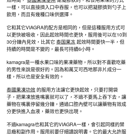
一樣，可以直接擠入口中吞服，也可以把凝膠擠到勺子上
飲用，而且有幾種口味供選擇。
它和其它VIAGRA的配方是相同的，但是這種服用方式可
以更快被吸收，因此起效時間也更快，服用後可以在10到
30分鐘內見效，比其它
泰国果冻
起效時間要快一半，但
持續的時間是不變的，最長可持續6小時。
kamagra是一種水果口味的果凍藥物，所以對不喜歡吃藥
的男性來說是很好的。因為和萬艾可西地那非片成分一
樣，所以也是安全有效的。
泰國果凍功效
的服用方法讓它更快起效，只要打開袋
子，把果凍放進嘴裏就可以了，不過不要馬上吞下去，讓
藥物在嘴裏停留幾分鐘，通過口腔內壁可以讓藥物有效成
分更快進入血液，藥效也更快出現。
不過kamagra也和其它的VIAGRA一樣，會引起同樣的禁
忌癥和副作用。服用前要仔細讀說明書。它的最大允許服