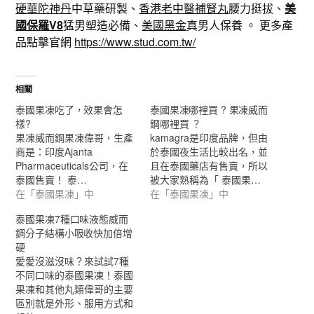
硬華陀神丹
中草藥研製、
香港老中醫補腎丸
腰力挺拔、
美
國保羅V8
猛男塑造必備、
美國黑金
真男人保養 。 更多產
品點擊官網
https://www.stud.com.tw/
相關
泰國果凍吃了，效果會怎
泰國果凍哪裡買 ? 果凍威而
樣?
鋼哪裡買 ？
果凍威而鋼果凍偉哥，生產
kamagra是印度品牌，但由
商是：印度Ajanta
於泰國夜生活比較出名，並
Pharmaceuticals公司，在
且在泰國藥店有售賣，所以
泰國售賣！ 泰…
被大家熟稱為「 泰國果…
在「泰國果凍」中
在「泰國果凍」中
泰國果凍7種口味液態威而
鋼分子結構小吸收快加倍增
硬
愛愛沒滋沒味？來試試7種
不同口味的泰國果凍！泰國
果凍和其他丸類偉哥的主要
區別就是外形、服用方式和