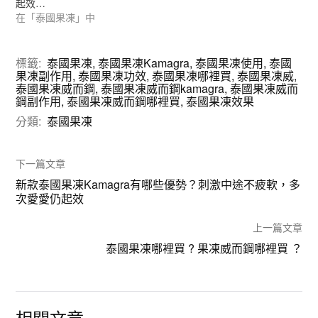
起效…
在「泰國果凍」中
標籤:
泰國果凍
,
泰國果凍Kamagra
,
泰國果凍使用
,
泰國
果凍副作用
,
泰國果凍功效
,
泰國果凍哪裡買
,
泰國果凍威
,
泰國果凍威而鋼
,
泰國果凍威而鋼kamagra
,
泰國果凍威而
鋼副作用
,
泰國果凍威而鋼哪裡買
,
泰國果凍效果
分類:
泰國果凍
下一篇文章
新款泰國果凍Kamagra有哪些優勢？刺激中途不疲軟，多
次愛愛仍起效
上一篇文章
泰國果凍哪裡買 ? 果凍威而鋼哪裡買 ？