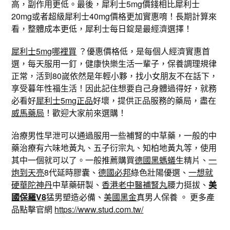
高，副作用更低。最後，犀利士5mg價錢相比犀利士
20mg或者超級犀利士40mg價格更加實惠唷！長期計算來
看，整體成本更低，犀利士每日錠是最經濟選擇！
犀利士5mg哪裡買
？優惠價格低，是每個人經濟實惠首
選，每天服用一釘，健康快樂生活一輩子，保養調理規律
正常，活到80嵗依然是年輕小夥，找小女朋友不在話下，
享受暮年性福生活！因此記住想要自己身體過得好，就務
必看好
犀利士5mg正品
好壞，提供正品服務的藥局，盡在
威馬藥局
！歡迎大家前來選購！
治療男性早泄可以通過服用一些補腎的中草藥，一般的中
藥治療有六味地黃丸、五子衍宗丸、知柏地黃丸等，使用
其中一個就可以了。一般推薦購買
德國黑螞蟻
生精片、
一
炮到天亮
8代延時膠囊、
德國必邦
綠色壯陽優選、
一想就
硬華陀神丹
中草藥研製、
香港老中醫補腎丸
腰力挺拔、
美
國保羅V8
猛男塑造必備、
美國黑金
真男人保養 。 更多產
品點擊官網
https://www.stud.com.tw/