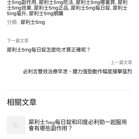
士5mg副作用
,
犀利士5mg吃法
,
犀利士5mg哪裏買
,
犀利
士5mg效果
,
犀利士5mg正品
,
犀利士5mg每日錠
,
犀利士
5mg毫升
,
犀利士5mg網購
分類:
犀利士5mg
下一篇文章
犀利士5mg每日錠怎麼吃才算正確呢？
上一篇文章
必利吉雙效治療早泄，腰力强勁動作幅度撞擊猛烈
相關文章
犀利士5mg每日錠和印度必利勁一起服用
會有哪些副作用？