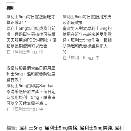
相關
犀利士5mg每日錠怎麼吃才
犀利士5mg每日錠服用方法
算正確呢？
及治療效果
犀利士5mg每日錠成為目前
臺灣男人對於犀利士5mg的
唯一通過衛生署核準可持續
使用在近年來越來越受到歡
天天服用的PDE5-I藥物。優
迎。犀利士5mg作為一種輔
點是長期使用可以改善…
助勃起和改善攝護腺肥大
在「犀利士5mg」中
的…
在「犀利士5mg」中
激情放縱最適合每日服用犀
利士5mg，溫和療養助勃最
爲有效！
犀利士5mg由印度Sunrise
桑瑞藥廠研發生產，每日定
時服用犀利士5mg，讓患者
可以全天候無需考慮…
在「犀利士5mg」中
標籤:
犀利士5mg
,
犀利士5mg價格
,
犀利士5mg價錢
,
犀利