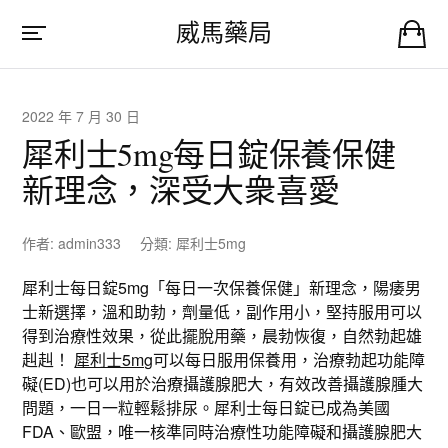
威馬藥局
2022 年 7 月 30 日
犀利士5mg每日錠保養保健
新理念，深受大衆喜愛
作者:
admin333
分類:
犀利士5mg
犀利士每日錠5mg「每日一次保養保健」新理念，陽痿男
士新選擇，溫和助勃，劑量低，副作用小，堅持服用可以
得到治療性效果，從此擺脫用藥，晨勃恢復，自然勃起雄
赳赳！
犀利士5mg
可以每日服用保養用，治療勃起功能障
礙(ED)也可以用於治療攝護腺肥大，有效改善攝護腺腫大
問題，一日一粒輕鬆排尿。犀利士每日錠已成為美國
FDA、歐盟，唯一核準同時治療性功能障礙和攝護腺肥大