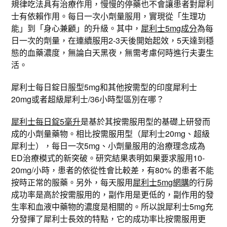
規律吃法具有治療作用，慢慢的停藥也不會讓患者對犀利
士有依賴作用。每日一次小劑量服用，實現從「生理功
能」到「身心兼顧」的升級。其中，
犀利士5mg成分
為每
日一次的劑量，在連續服用2-3天後開始起效，5天達到穩
態的血藥濃度，無論白天黑夜，無需考慮何時進行夫妻生
活。
犀利士每日錠日服型5mg和其他按需型的印度犀利士
20mg或者超級犀利士/36小時型區別在哪？
犀利士每日錠5毫升
是基於其按需服用型的基礎上研發而
成的小劑量藥物。相比按需服用型（犀利士20mg、超級
犀利士），每日一次5mg、小劑量服用的治療理念成為
ED治療模式的新突破。研究結果表明如果要求服用10-
20mg/小時，患者的依從性會比較差，有80% 的患者不能
按時正常的服藥。另外，每天服用
犀利士5mg網購
的行房
成功率是高於按需服用的，副作用是更低的，副作用的發
生率和血液中藥物的濃度是相關的。所以說犀利士5mg充
分發揮了犀利士長效的特點，它的成功率比按需服用更