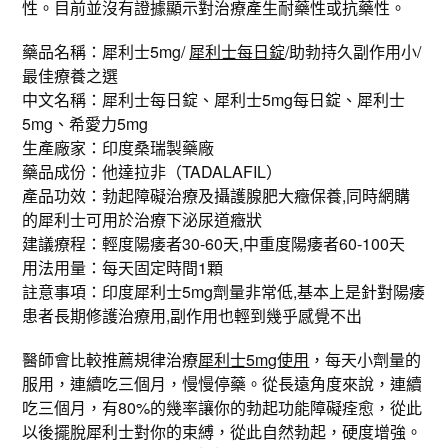
性。目前並沒有證據顯示對治療產生耐藥性或抗藥性。
藥品名稱：犀利士5mg/
犀利士每日錠
/助勃持久副作用小/
最佳療養之選
中文名稱：犀利士每日錠、犀利士5mg每日錠、犀利士
5mg、希愛力5mg
生產廠家：印度桑瑞製藥廠
藥品成份：他達拉非（TADALAFIL）
產品功效：勃起障礙治療及攝護腺肥大癥保養,同時網購
的犀利士可用於治療下泌尿道癥狀
建議療程：輕度陽痿者30-60天,中重度陽痿者60-100天
用法用量：每天固定時間1顆
註意事項：印度犀利士5mg劑量非常低,基本上是針對陽痿
患者長期修護治療用,副作用也輕到幾乎感覺不出
醫師會比較推薦規律治療
犀利士5mg使用
，每天小劑量的
服用，連續吃三個月，慢慢停藥。從長遠角度來說，連續
吃三個月，有80%的幾率讓你的勃起功能障礙痊愈，從此
以後擺脫犀利士對你的束縛，從此自然勃起，硬度增強。