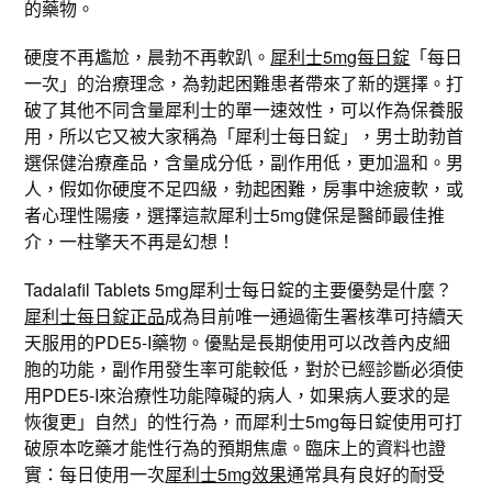
的藥物。
硬度不再尷尬，晨勃不再軟趴。
犀利士5mg每日錠
「每日
一次」的治療理念，為勃起困難患者帶來了新的選擇。打
破了其他不同含量犀利士的單一速效性，可以作為保養服
用，所以它又被大家稱為「犀利士每日錠」，男士助勃首
選保健治療產品，含量成分低，副作用低，更加溫和。男
人，假如你硬度不足四級，勃起困難，房事中途疲軟，或
者心理性陽痿，選擇這款犀利士5mg健保是醫師最佳推
介，一柱擎天不再是幻想！
Tadalafil Tablets 5mg犀利士每日錠的主要優勢是什麼？
犀利士每日錠正品
成為目前唯一通過衛生署核準可持續天
天服用的PDE5-I藥物。優點是長期使用可以改善內皮細
胞的功能，副作用發生率可能較低，對於已經診斷必須使
用PDE5-I來治療性功能障礙的病人，如果病人要求的是
恢復更」自然」的性行為，而犀利士5mg每日錠使用可打
破原本吃藥才能性行為的預期焦慮。臨床上的資料也證
實：每日使用一次
犀利士5mg效果
通常具有良好的耐受