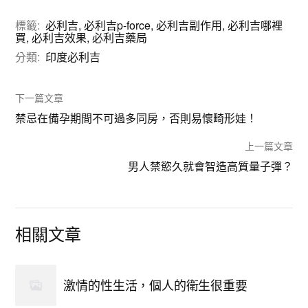
標籤:
必利吉
,
必利吉p-force
,
必利吉副作用
,
必利吉哪裡
買
,
必利吉效果
,
必利吉藥局
分類:
印度必利吉
下一篇文章
禁忌在備孕期間不可過多同房，否則易懷畸形娃！
上一篇文章
男人禁慾久就會智造高質量子彈？
相關文章
激情的性生活，個人的衛生很重要