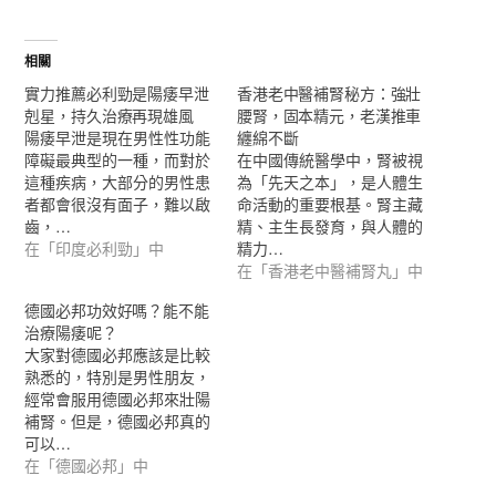
相關
實力推薦必利勁是陽痿早泄
香港老中醫補腎秘方：強壯
剋星，持久治療再現雄風
腰腎，固本精元，老漢推車
陽痿早泄是現在男性性功能
纏綿不斷
障礙最典型的一種，而對於
在中國傳統醫學中，腎被視
這種疾病，大部分的男性患
為「先天之本」，是人體生
者都會很沒有面子，難以啟
命活動的重要根基。腎主藏
齒，…
精、主生長發育，與人體的
在「印度必利勁」中
精力…
在「香港老中醫補腎丸」中
德國必邦功效好嗎？能不能
治療陽痿呢？
大家對德國必邦應該是比較
熟悉的，特別是男性朋友，
經常會服用德國必邦來壯陽
補腎。但是，德國必邦真的
可以…
在「德國必邦」中