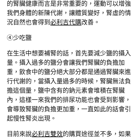
的腎臟健康而言是非常重要的，運動可以增強
我們身體的新陳代謝，讓體質變好，腎虛的情
況自然也會得到
必利吉代購
改善。
④少吃鹽
在生活中想要補腎的話，首先要減少鹽的攝入
量。攝入過多的鹽分會讓我們腎臟的負擔加
重，飲食中的鹽分絕大部分都是通過腎臟來進
行代謝的，當攝入量過多的時候，腎臟無法負
擔這個量，鹽中含有的鈉元素會堆積在腎臟
內，這樣一來我們的排尿功能也會受到影響，
會導致腎臟的負擔更加重，一直如此的話會引
起慢性腎炎出現。
目前來說
必利吉雙效
的購買途徑並不多，如果