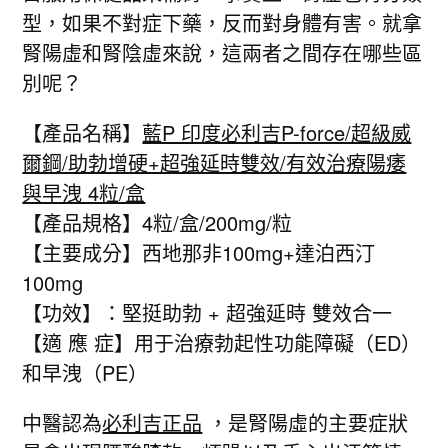
型，如果不對症下藥，反而對身體有害。就拿
腎陽虛和腎陰虛來說，這兩者之間存在哪些區
別呢？
【產品名稱】
藍P 印度必利吉P-force/超級威
爾鋼/助勃增硬+超強延時雙效/有效治療陽痿
與早洩 4粒/盒
【產品規格】4粒/盒/200mg/粒
【主要成分】西地那非100mg+達泊西汀
100mg
【功效】：堅挺助勃 + 超強延時 雙效合一
【適 應 症】用于治療勃起性功能障礙（ED）
和早洩（PE）
中醫認為
必利吉正品
，是腎陽虛的主要症狀