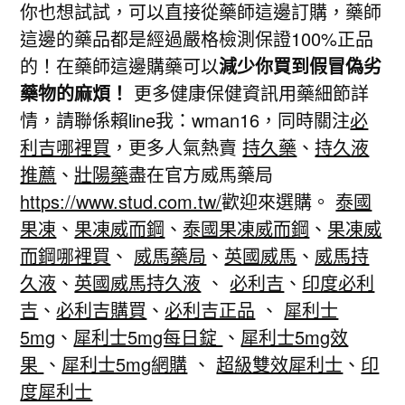
你也想試試，可以直接從藥師這邊訂購，藥師
這邊的藥品都是經過嚴格檢測保證100%正品
的！在藥師這邊購藥可以
減少你買到假冒偽劣
藥物的麻煩！
更多健康保健資訊用藥細節詳
情，請聯係賴line我：wman16，同時關注
必
利吉哪裡買
，更多人氣熱賣
持久藥
、
持久液
推薦
、
壯陽藥
盡在官方威馬藥局
https://www.stud.com.tw/
歡迎來選購。
泰國
果凍
、
果凍威而鋼
、
泰國果凍威而鋼
、
果凍威
而鋼哪裡買
、
威馬藥局
、
英國威馬
、
威馬持
久液
、
英國威馬持久液
、
必利吉
、
印度必利
吉
、
必利吉購買
、
必利吉正品
、
犀利士
5mg
、
犀利士5mg每日錠
、
犀利士5mg效
果
、
犀利士5mg網購
、
超級雙效犀利士
、
印
度犀利士