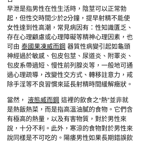
早泄是指男性在性生活時，陰莖可以正常勃
起，但性交時間少於2分鐘，提早射精不能使
女性達到性高潮，常見病因有：性知識匱乏、
存在心理顧慮或心理障礙等精神心理因素，也
可由
泰國果凍威而鋼
器質性病變引起如龜頭
神經過於敏感、包皮包莖、尿道炎、附睪炎、
包皮系帶過短、慢性前列腺炎等，一般地可通
過心理疏導，改變性交方式、轉移註意力，戒
除手淫等不良習慣來延長射精時間緩解癥狀。
當然，
液態威而鋼
這裡的飲食之“熱”並非就
是熱飯熱菜，而是指高溫油膩的食物。它們含
有極高的熱量，以及有害物質，對於男性來
說，十分不利。此外，寒涼的食物對於男性來
說同樣是不可吃的。陽痿男性如果長期錯誤飲