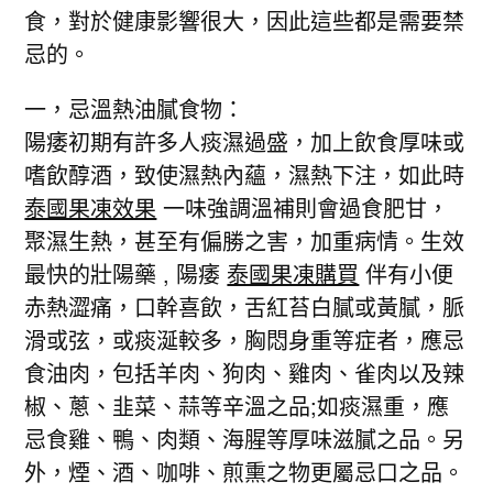
食，對於健康影響很大，因此這些都是需要禁
忌的。
一，忌溫熱油膩食物：
陽痿初期有許多人痰濕過盛，加上飲食厚味或
嗜飲醇酒，致使濕熱內蘊，濕熱下注，如此時
泰國果凍效果
一味強調溫補則會過食肥甘，
聚濕生熱，甚至有偏勝之害，加重病情。生效
最快的壯陽藥 , 陽痿
泰國果凍購買
伴有小便
赤熱澀痛，口幹喜飲，舌紅苔白膩或黃膩，脈
滑或弦，或痰涎較多，胸悶身重等症者，應忌
食油肉，包括羊肉、狗肉、雞肉、雀肉以及辣
椒、蔥、韭菜、蒜等辛溫之品;如痰濕重，應
忌食雞、鴨、肉類、海腥等厚味滋膩之品。另
外，煙、酒、咖啡、煎熏之物更屬忌口之品。