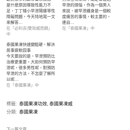
是什麽原因導致性能力不
早泄的煩惱，作為一個男人
足，丁丁矮小早泄陽痿等性
來說，被早泄纏身是一個較
障礙問題，今天特地寫一文
度痛苦的事情，較主要的，
來解答…
連自…
在「必利吉|雙效威而鋼」
在「泰國果凍」中
中
泰國果凍快速變粗硬，解決
房事疲軟囧事
今天要說的是，早泄預防比
治療更重要，大如何預防早
泄呢，很多男性呢，對預防
早泄的方法，不怎麼了解所
以呢…
在「泰國果凍」中
標籤:
泰國果凍功效
,
泰國果凍威
分類:
泰國果凍
下一篇文章