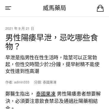
威馬藥局
2021 年 9 月 21 日
男性陽痿早泄，忌吃哪些食
物？
早泄是指男性在性生活時，陰莖可以正常勃
起，但性交時間少於2分鐘，提早射精不能使
女性達到性高潮
作者:
admin333
分類:
泰國果凍
鄭醫生指出，
泰國果凍
男性陽痿患者想要解
決，必須要注意飲食禁忌及通過壯陽藥相結
合。