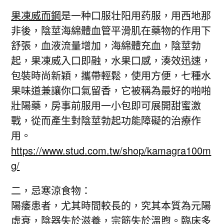
果凍威而鋼
是一种口服壮阳用药服，用西地那
非後，陰莖海綿體血管平滑肌在藥物的作用下
舒張，血液流量增加，海綿體充血，陰莖勃
起，果凍威入口即融，水果口感，湊效迅速，
包裝時尚新穎，攜帶輕鬆，使用方便，七種水
果味道兼讓你口氣留香，它被稱為最好的啪啪
壯陽藥，房事前服用一小包即可展開甜蜜激
戰，從而產生對陰莖勃起功能障礙的治療作
用。
https://www.stud.com.tw/shop/kamagra100m
g/
二，忌寒涼食物：
陽痿患者，尤其時間較長的，究其本質為元陽
虛衰，陰器失於滋養，宗筋失於溫煦。臨床多