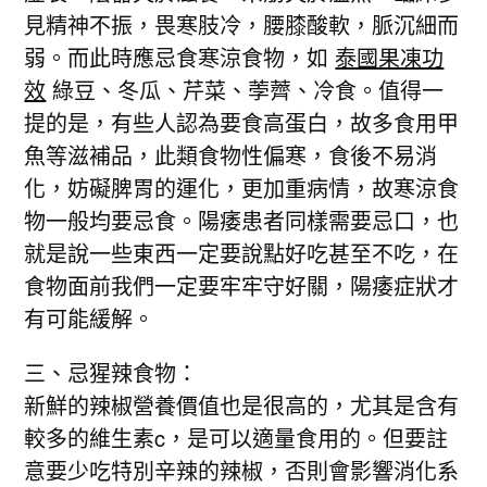
見精神不振，畏寒肢冷，腰膝酸軟，脈沉細而
弱。而此時應忌食寒涼食物，如
泰國果凍功
效
綠豆、冬瓜、芹菜、荸薺、冷食。值得一
提的是，有些人認為要食高蛋白，故多食用甲
魚等滋補品，此類食物性偏寒，食後不易消
化，妨礙脾胃的運化，更加重病情，故寒涼食
物一般均要忌食。陽痿患者同樣需要忌口，也
就是說一些東西一定要說點好吃甚至不吃，在
食物面前我們一定要牢牢守好關，陽痿症狀才
有可能緩解。
三、忌猩辣食物：
新鮮的辣椒營養價值也是很高的，尤其是含有
較多的維生素c，是可以適量食用的。但要註
意要少吃特別辛辣的辣椒，否則會影響消化系