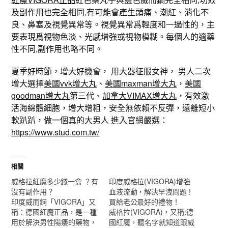
及副作用也完全相同,有可能會產生頭痛、潮紅、消化不
良、鼻塞及視覺異常等。視覺異常爲輕度和一過性的，主
要表現爲視物色淡、光感增強或視物模糊。每個人的適藥
性不同,副作用也略不同。
夏季好時節，增大好機會， 用大器征服女神， 男人二次
增大選擇
美國vvk增大丸
、
美國maxman增大丸
，
美國
goodman增大丸
第三代、
加拿大VIMAX增大丸
，有效激
活海綿體細胞，增大增粗，安全無依賴不反彈，遠離短小
軟趴趴，做一個真的大男人 進入官網嚴選：
https://www.stud.com.tw/
相關
威格拉紅魔多少錢一盒 ？有
印度威格拉(VIGORA)增強
沒有副作用？
血液流動，解決早洩問題！
印度威而鋼「VIGORA」又
買給老公最好的禮物！
稱：德國紅魔正品，是一種
威格拉(VIGORA)，又稱:德
用於解決男性陽痿的藥物，
國紅魔，聽名字就知道跟威