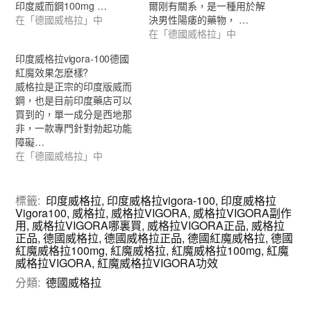
印度威而鋼100mg …
爾刚有關系，是一種用於解
在「德國威格拉」中
決男性陽痿的藥物， …
在「德國威格拉」中
印度威格拉vigora-100德國
紅魔效果怎麽樣?
威格拉是正宗的印度版威而
鋼，也是目前印度藥店可以
買到的，單一成分是西地那
非，一款專門針對勃起功能
障礙…
在「德國威格拉」中
標籤:
印度威格拉
,
印度威格拉vigora-100
,
印度威格拉
Vigora100
,
威格拉
,
威格拉VIGORA
,
威格拉VIGORA副作
用
,
威格拉VIGORA哪裏買
,
威格拉VIGORA正品
,
威格拉
正品
,
德國威格拉
,
德國威格拉正品
,
德國紅魔威格拉
,
德國
紅魔威格拉100mg
,
紅魔威格拉
,
紅魔威格拉100mg
,
紅魔
威格拉VIGORA
,
紅魔威格拉VIGORA功效
分類:
德國威格拉