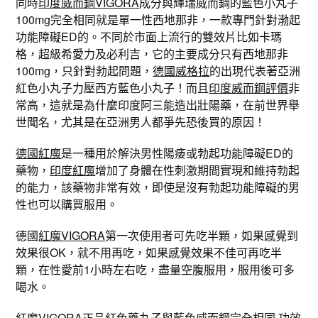
同時
印度威而鋼VIGORA
成分與輝瑞威而鋼的藍色小丸子
100mg完全相同就是單一性西地那非，一款專門針對渤起
功能障礙ED的。不同於市面上流行的雙效片比如卡瑪
格，超級希愛力及必利吉，它的主要成分只有西地那非
100mg，只針對勃起問題，
德國威格拉
的出現代表著亞洲
紅色小丸子力壓西方藍色小丸子！而且
印度威而鋼評價
非
常高，這就是為什麼印度阿三能造出壯陽藥，在前世界舉
世聞名，尤其是在亞洲男人都爭先恐後買的原因！
德國紅魔
是一種用於解決男性陽痿或勃起功能障礙ED的
藥物，
印度紅魔
增加了身體在性刺激期間實現和維持勃起
的能力，該藥物非常有效，即使是沒有勃起功能障礙的男
性也可以購買服用。
德國
紅魔VIGORA
第一次使用者可先吃半顆，如果感覺到
效果很OK，就不用再吃，如果感覺效果不佳可再吃半
顆，在性愛前1小時左右吃，盡量空腹服用，服用後可多
喝水。
紅魔VIGORA正品
紅色藥丸子與藍色威而鋼完全相同,功效