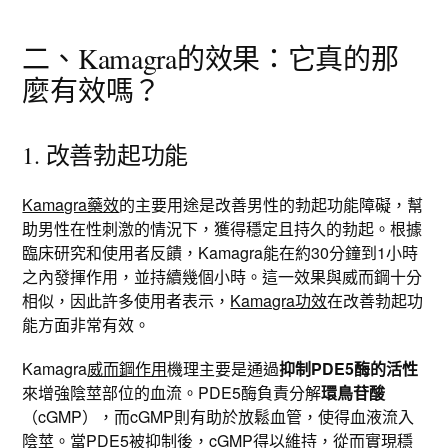
二、Kamagra的效果：它真的那
麼有效嗎？
1. 改善勃起功能
Kamagra藥效
的主要用途是改善男性的勃起功能障礙，幫
助男性在性刺激的情況下，獲得穩定且持久的勃起。根據
臨床研究和使用者反饋，Kamagra能在約30分鐘到1小時
之內發揮作用，並持續幾個小時。這一效果與威而鋼十分
相似，因此許多使用者表示，
Kamagra功效
在改善勃起功
能方面非常有效。
Kamagra
威而鋼作用
機理主要是通過
抑制PDE5酶的活性
來增強陰莖部位的血流。PDE5酶負責分解
環鳥苷酸
（cGMP），而cGMP則有助於放鬆血管，使得血液流入
陰莖。當PDE5被抑制後，cGMP得以維持，從而實現穩