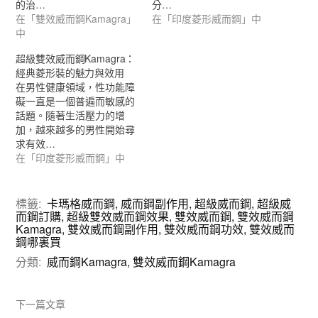
的治…
分…
在「雙效威而鋼Kamagra」
在「印度菱形威而鋼」中
中
超級雙效威而鋼Kamagra：
經典菱形裝的魅力與效用
在男性健康領域，性功能障
礙一直是一個普遍而敏感的
話題。隨著生活壓力的增
加，越來越多的男性開始尋
求有效…
在「印度菱形威而鋼」中
標籤:
卡瑪格威而鋼
,
威而鋼副作用
,
超級威而鋼
,
超級威
而鋼訂購
,
超級雙效威而鋼效果
,
雙效威而鋼
,
雙效威而鋼
Kamagra
,
雙效威而鋼副作用
,
雙效威而鋼功效
,
雙效威而
鋼哪裏買
分類:
威而鋼Kamagra
,
雙效威而鋼Kamagra
下一篇文章