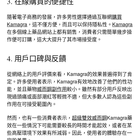
3. 在線購買的便捷性
隨著電子商務的發展，許多男性選擇通過互聯網
購買
Kamagra
，這不僅方便，而且可以保持隱私性。
Kamagra
在多個線上藥品網站上都有銷售，消費者只需簡單幾步操
作便可訂購，這大大提升了其市場接受度。
4. 用戶口碑與反饋
從網絡上的用戶評價來看，Kamagra的效果普遍得到了肯
定。許多使用者表示，Kamagra有效地改善了他們的性功
能，並且藥物
威而鋼副作用
較小。雖然有部分用戶反映出
現過頭痛或面部潮紅等輕微不適，但大多數人認為這些副
作用在可接受範圍內。
然而，也有一些消費者表示，
超級雙效威而鋼
Kamagra藥
效在一些情況下可能需要較長的時間才能起效，或者在某
些高壓環境下效果有所減弱。因此，使用者的體驗存在一