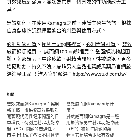
其效果感到滿意，並認為它是一個有效的性功能改善工
具。
無論如何，在
使用Kamagra
之前，建議向醫生諮詢，根據
自身健康情況選擇最適合的劑量與使用方式。
必利勁哪裡買
、
犀利士5mg哪裡買
、
必利吉哪裡買
、
雙效
威而鋼哪裡買
、
威而鋼100mg哪裡買
？ 全面解決勃起困
難，勃起無力，中途疲軟，射精時間短，性欲減退，更多
增硬助勃，持久不洩，巔峰男人產品推薦威馬藥局官網嚴
選海量正品 ！進入官網嚴選：
https://www.stud.com.tw/
相關
雙效威而鋼Kamagra：採用
雙效威而鋼Kamagra是什
新工藝，價格偏高效果強烈
麼？
隨著現代男性健康問題的日
雙效威而鋼Kamagra是一種
益增長，特別是勃起功能障
用於治療男性勃起功能障礙
礙（ED）問題的普遍性，
（ED）和延時問題的藥
市場上出現了各種不同類型
物。它是結合兩種有效成