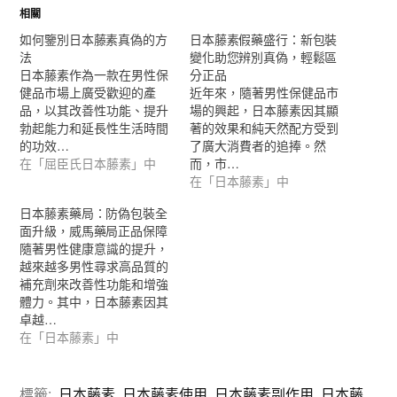
相關
如何鑒別日本藤素真偽的方
日本藤素假藥盛行：新包裝
法
變化助您辨別真偽，輕鬆區
日本藤素作為一款在男性保
分正品
健品市場上廣受歡迎的產
近年來，隨著男性保健品市
品，以其改善性功能、提升
場的興起，日本藤素因其顯
勃起能力和延長性生活時間
著的效果和純天然配方受到
的功效…
了廣大消費者的追捧。然
在「屈臣氏日本藤素」中
而，市…
在「日本藤素」中
日本藤素藥局：防偽包裝全
面升級，威馬藥局正品保障
隨著男性健康意識的提升，
越來越多男性尋求高品質的
補充劑來改善性功能和增強
體力。其中，日本藤素因其
卓越…
在「日本藤素」中
標籤:
日本藤素
,
日本藤素使用
,
日本藤素副作用
,
日本藤