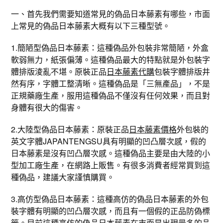
一、首先我們需要知道常見的偽品日本藤素有哪些，市面
上常見的偽品日本藤素大概有以下三種型號。
1.簡陋型偽品日本藤素：這種偽品外包裝非常簡陋，外盒
軟弱無力，紙張偏薄。這種偽品最大的特點就是外包裝字
體排版淩亂不堪。原裝正品
日本藤素代購
包裝字體排版井
然有序，字體工整清晰。這種偽品是「三無產品」，不是
正規藥廠生產，服用這種偽品不僅沒有任何效果，而且對
身體有很大的傷害。
2.大陸型偽品日本藤素：原裝正品
日本藤素價格
外包裝的
英文字體JAPANTENGSU具有明顯的凹凸層次感，假的
日本藤素是沒有凹凸層次感。這種偽品主要是由大陸的小
型加工廠生產，在網路上販售。有很多消費者經常買到這
種偽品，建議大家謹慎購買。
3.高仿型偽品日本藤素：這種高仿的偽品日本藤素的外包
裝字體有明顯的凹凸層次感，而且有一個假的正品防偽標
籤。目前這種高仿的偽品日本藤素在市面是出現最多的品