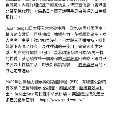
色泛黃，內容詳細記載了廠家信息、代理商信息（香港東
北藥局總代理）。偽品日本藤素說明書是由普通的白色紙
張打印。
japan tengsu日本藤素
常常被使用，日本AV男壯陽固本，
精液射次數足，巨根勃起，抽插有力，花樣服務衆多，女
人嗷嗷叫享受！試想如果沒有了
日本藤素代購
扶持，還能
繼續下去嗎？經久不衰往往講的是使用了會會它產生好
感，對它的評價贊不絕口！羡慕想擁有跟日本AV男一樣
的性愛，就必須來整一個療程的
日本藤素
回去吃，跟自己
老婆過上性福生活！想要訂購請點擊——
威馬藥局
官網，
歡迎前來選購！
2022年民衆極力推薦勃起功能障礙（ED） 有哪些公認的
有效藥？塗醫師推薦
必利吉
、
泰國果凍
、
超級雙效犀利
士
、
犀利士5mg每日錠
中草藥研製 ，
英國威馬持久液
更
多產品點擊官網 ：
https://www.stud.com.tw/