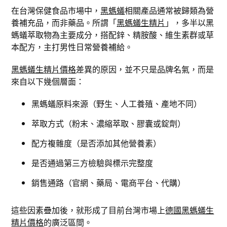
在台灣保健食品市場中，
黑螞蟻
相關產品通常被歸類為營
養補充品，而非藥品。所謂「
黑螞蟻生精片
」，多半以黑
螞蟻萃取物為主要成分，搭配鋅、精胺酸、維生素群或草
本配方，主打男性日常營養補給。
黑螞蟻生精片價格
差異的原因，並不只是品牌名氣，而是
來自以下幾個層面：
黑螞蟻原料來源（野生、人工養殖、產地不同）
萃取方式（粉末、濃縮萃取、膠囊或錠劑）
配方複雜度（是否添加其他營養素）
是否通過第三方檢驗與標示完整度
銷售通路（官網、藥局、電商平台、代購）
這些因素疊加後，就形成了目前台灣市場上
德國黑螞蟻生
精片價格
的廣泛區間。