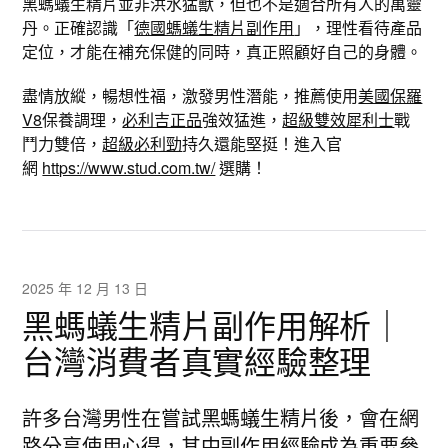
黑螞蟻生精片並非洪水猛獸，但也不是適合所有人的萬靈
丹。正確認識「
德國螞蟻生精片副作用
」，理性看待產品
定位，才能在補充保健的同時，真正照顧好自己的身體。
盡情放縱，暢想性福，激發男性潛能，推薦使用
美國保羅
V8
保養調理，
必利吉正品
強效猛進，
超級雙效犀利士
戰
鬥力雙倍，
超級必利勁
持久還能堅挺！進入官
網
https://www.stud.com.tw/
選購！
2025 年 12 月 13 日
黑螞蟻生精片副作用解析｜
台灣消費者真實經驗整理
許多台灣男性在嘗試黑螞蟻生精片後，會在網
路分享使用心得，其中副作用經驗成為重要參