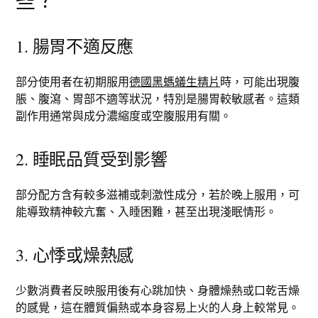
些？
1. 腸胃不適反應
部分使用者在初期服用
德國黑螞蟻生精片
時，可能出現腹
脹、腹瀉、胃部不適等狀況，特別是腸胃較敏感者。這類
副作用通常與成分濃縮度或空腹服用有關。
2. 睡眠品質受到影響
部分配方含有較多滋補或刺激性成分，若於晚上服用，可
能導致精神較亢奮、入睡困難，甚至出現淺眠情形。
3. 心悸或燥熱感
少數消費者反映服用後有心跳加快、身體燥熱或口乾舌燥
的感覺，這在體質偏熱或本身容易上火的人身上較常見。