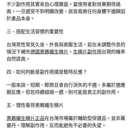
不少副作用其實來自心理層面。當使用者對效果期待過
高，一旦感受不到明顯改變，就容易將任何身體不適歸因
於產品本身。
三、搭配生活習慣的重要性
台灣男性常見久坐、外食與高壓生活，若在未調整作息的
情況下補充
德國黑螞蟻生精片
，
生精片副作用
出現的機率
自然提高。
四、如何判斷是副作用還是暫時反應？
一般來說，短期、輕微且會自行消失的不適，多屬於適應
期反應。但若持續超過一週，則可能是真正的副作用。
五、理性看待黑螞蟻生精片
黑螞蟻生精片正品
在台灣市場屬於輔助型保健品，並非萬
靈丹。理解副作用，反而能避免不必要的失望。