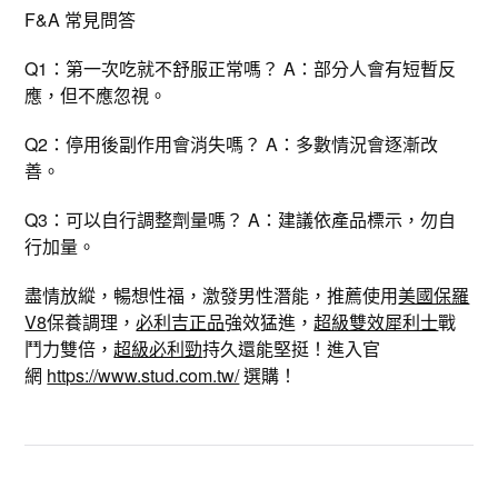
F&A 常見問答
Q1：第一次吃就不舒服正常嗎？ A：部分人會有短暫反
應，但不應忽視。
Q2：停用後副作用會消失嗎？ A：多數情況會逐漸改
善。
Q3：可以自行調整劑量嗎？ A：建議依產品標示，勿自
行加量。
盡情放縱，暢想性福，激發男性潛能，推薦使用
美國保羅
V8
保養調理，
必利吉正品
強效猛進，
超級雙效犀利士
戰
鬥力雙倍，
超級必利勁
持久還能堅挺！進入官
網
https://www.stud.com.tw/
選購！