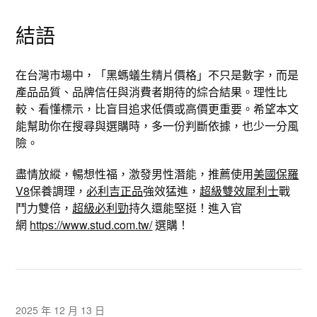
結語
在台灣市場中，「黑螞蟻生精片價格」不只是數字，而是
產品品質、品牌信任與消費者期待的綜合結果。理性比
較、看懂標示，比盲目追求低價或高價更重要。希望本文
能幫助你在搜尋與選購時，多一份判斷依據，也少一分風
險。
盡情放縱，暢想性福，激發男性潛能，推薦使用
美國保羅
V8
保養調理，
必利吉正品
強效猛進，
超級雙效犀利士
戰
鬥力雙倍，
超級必利勁
持久還能堅挺！進入官
網
https://www.stud.com.tw/
選購！
2025 年 12 月 13 日