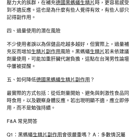
壓力大的族群，在補充
德國黑螞蟻生精片
時，更容易感受
到不適反應。這也是為什麼有些人覺得有效，有些人卻只
記得副作用。
四、過量使用的潛在風險
不少使用者誤以為保健品吃越多越好，但實際上，過量補
充反而增加
生精片副作用
風險。黑螞蟻
生精片
若未依建議
劑量使用，可能加重肝臟代謝負擔，這點在台灣男性論壇
中屢被提醒。
五、如何降低
德國黑螞蟻生精片副作用
？
最實際的方式包括：從低劑量開始、避免與刺激性食品同
時食用，以及觀察身體反應。若出現明顯不適，應立即停
用，而不是勉強持續。
F&A 常見問答
Q1：黑螞蟻
生精片副作用
會很嚴重嗎？ A：多數情況屬