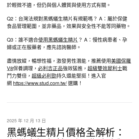
於輕微不適，但仍與個人體質與使用方式有關。
Q2：台灣法規對黑螞蟻生精片有規範嗎？ A：屬於保健
食品管理範圍，並非藥品，效果與安全性不能等同藥物。
Q3：誰不適合
使用黑螞蟻生精片
？ A：慢性病患者、孕
婦或正在服藥者，應先諮詢醫師。
盡情放縱，暢想性福，激發男性潛能，推薦使用
美國保羅
V8
保養調理，
必利吉正品
強效猛進，
超級雙效犀利士
戰
鬥力雙倍，
超級必利勁
持久還能堅挺！進入官
網
https://www.stud.com.tw/
選購！
2025 年 12 月 13 日
黑螞蟻生精片價格全解析：