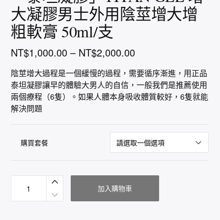
大凝膠男士外用陰莖增大增
粗軟膏 50ml/支
NT$
1,000.00
–
NT$
2,000.00
陰莖增大過程是一個緩慢的過程，需要循序漸進，用正品
泰坦凝膠讓早的體驗大男人的自信，一般我們是推薦使用
兩個療程（6隻）。如果人體本身吸收體質較好，6隻就能
解決問題
購買套餐
「
泰
加入購物車
坦
凝
膠
」
T