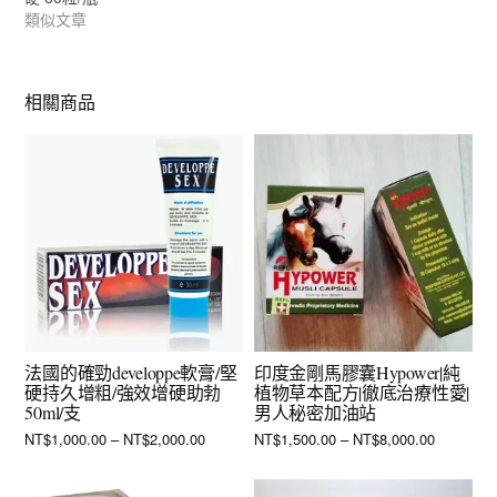
類似文章
相關商品
法國的確勁developpe軟膏/堅
印度金剛馬膠囊Hypower|純
硬持久增粗/強效增硬助勃
植物草本配方|徹底治療性愛|
50ml/支
男人秘密加油站
NT$
1,000.00
–
NT$
2,000.00
NT$
1,500.00
–
NT$
8,000.00