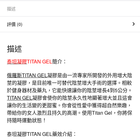
I
T
描述
A
N
G
評價 (0)
E
L
增
大
凝
描述
膠
男
士
外
泰坦凝膠
TITAN GEL
簡介：
用
陰
莖
俄羅斯TITAN GEL
凝膠是由一流專家所開發的外用增大陰
增
莖的凝膠，是目前唯一可替代陰莖增大手術的選擇。相較
大
增
於健身器材及藥丸，它能快速讓你的陰莖增長4到5公分。
粗
軟
TITAN GEL
凝膠會使你的陰莖永久性地顯著增大並且這會
膏
5
讓你的生活變的更甜蜜。你會從性愛中獲得超自然樂趣，
0
帶給你的女人激烈且持久的高潮。使用Titan Gel，你將保
m
l
持隨時運動狀態！
/
支
數
泰坦凝膠TITAN GEL藥效介紹：
量