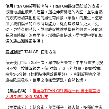
使用
Titan Gel
凝膠按摩時，Titan Gel將穿透陰莖的皮膚，
從而增加血液流向陰莖。還拉伸海綿體的內壁，並以自然
的方式增加其他相關的男性荷爾蒙（睪酮）的產生。這增
加了我們陰莖的血液持有能力，從而導致陰莖更大，更
硬，更持久的勃起，並最終促進陰莖增長的效果。还能延
長房事時間、治療早洩，增強房事快感，從性愛中更能加
深久違高潮性福生活！
泰坦凝膠
TITAN GEL使用方法：
每天使用Titan Gel三次，早中晚各壹次，中午那壹次可按
可不按，按情況視之，每次擠出1-2ml的凝膠，輕輕按摩
拉伸3-5分鐘（勃起時使用效果更好），直到凝膠完全滲
透被陰莖吸收，使用之後無需清洗，自然乾燥。
【產品名稱】：
俄羅斯TITAN GEL泰坦一代 男士陰莖增
大增長增粗凝膠 50ML/支
【主要成分】：結合素，芹菜種子，銀杏葉，多種維生素