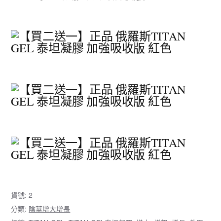
貨號:
2
分類:
陰莖增大增長