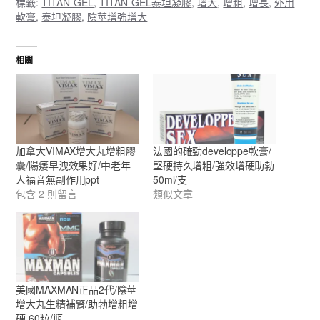
標籤:
TITAN-GEL
,
TITAN-GEL泰坦凝膠
,
增大
,
增粗
,
增長
,
外用
軟膏
,
泰坦凝膠
,
陰莖增強增大
相關
加拿大VIMAX增大丸增粗膠
法國的確勁developpe軟膏/
囊/陽痿早洩效果好/中老年
堅硬持久增粗/強效增硬助勃
人福音無副作用ppt
50ml/支
包含 2 則留言
類似文章
美國MAXMAN正品2代/陰莖
增大丸生精補腎/助勃增粗增
硬 60粒/瓶