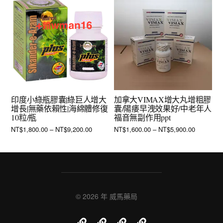
印度小綠瓶膠囊|綠巨人增大
加拿大VIMAX增大丸增粗膠
增長|無藥依賴性|海綿體修復
囊/陽痿早洩效果好/中老年人
10粒/瓶
福音無副作用ppt
NT$
1,800.00
–
NT$
9,200.00
NT$
1,600.00
–
NT$
5,900.00
© 2026 年
威馬藥局