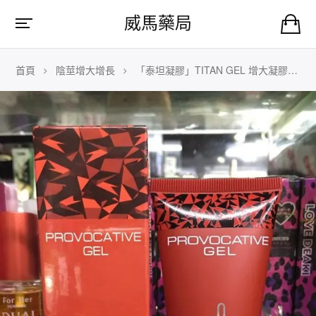
威馬藥局
首頁
陰莖增大增長
「泰坦凝膠」TITAN GEL 增大凝膠男士外用陰莖增大增粗軟膏 50ml/支