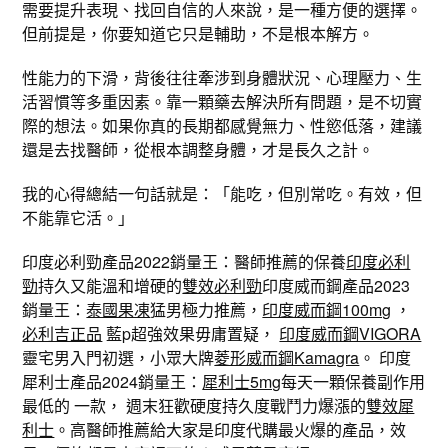
需要提升表現、找回自信的人來說，是一種方便的選擇。
但前提是，你要知道它只是輔助，不是根本解方。
性能力的下滑，背後往往牽涉到身體狀況、心理壓力、生
活習慣等多重因素。靠一顆藥去解決所有問題，是不切實
際的想法。如果你真的長期都感覺無力、性慾低落，建議
還是去找醫師，從根本調整身體，才是長久之計。
我的心得總結一句話就是：「能吃，但別常吃。有效，但
不能靠它活。」
印度必利勁產品2022銷量王：醫師推薦的保養
印度必利
勁
持久又能溫和增硬的
雙效必利勁
印度威而鋼產品2023
銷量王：
泰國果凍
猛男極力推薦，
印度威而鋼100mg
，
必利吉正品
藍p超強效果毋庸置疑，
印度威而鋼VIGORA
靈宅男入門初選，小眾大牌
菱形威而鋼Kamagra
。 印度
犀利士產品2024銷量王：
犀利士5mg
每天一顆保養副作用
最低的 一款， 週末狂歡硬度持久度戰鬥力爆漲的
雙效犀
利士
。高醫師推薦給大家是印度代購最火爆的產品，效