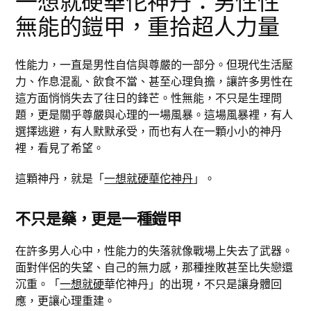
一想就硬華佗神丹：男性性
無能的鎧甲，重拾超人力量
性能力，一直是男性自信與尊嚴的一部分。但現代生活壓
力、作息混亂、飲食不當、甚至心理負擔，讓許多男性在
這方面悄悄失去了往日的鋒芒。性無能，不只是生理問
題，更是關乎尊嚴與心理的一場風暴。這場風暴裡，有人
選擇逃避，有人默默承受，而也有人在一顆小小的神丹
裡，看見了希望。
這顆神丹，就是「
一想就硬華佗神丹
」。
不只是藥，更是一種鎧甲
在許多男人心中，性能力的失落就像戰場上失去了武器。
面對伴侶的失望、自己的無力感，那種挫敗甚至比失戀還
沉重。「
一想就硬
華佗神丹」的出現，不只是讓身體回
應，更讓心理重建。