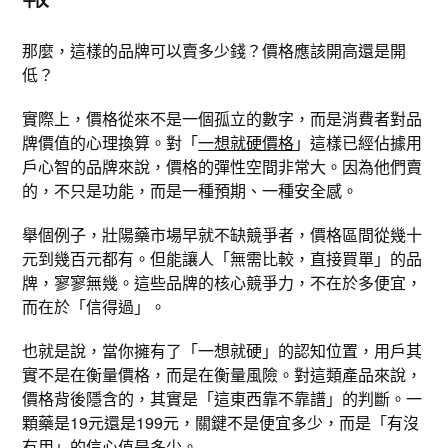
那麼，這樣的品牌可以賣多少錢？價格應該開高還是開
低？
實際上，價格從來不是一個孤立的數字，而是消費者對品
牌價值的心理換算。對「
一想就硬價格
」這樣已經佔據用
戶心智的品牌來說，價格的彈性空間非常大。因為他們賣
的，不只是功能，而是一種預期、一種安全感。
舉個例子，壯陽藥市場早就不缺競爭者，價格區間從幾十
元到幾百元都有。但能讓人「無需比較，直接買單」的品
牌，寥寥無幾。這些品牌的核心競爭力，不在於多便宜，
而在於「信得過」。
也就是說，當你擁有了「一想就硬」的認知位置，用戶其
實不是在衡量價格，而是在衡量風險。對這類產品來說，
價格背後隱含的，其實是「這東西靠不靠譜」的判斷。一
顆藥是19元還是199元，關鍵不是便宜多少，而是「有沒
有用」的信心值是多少。