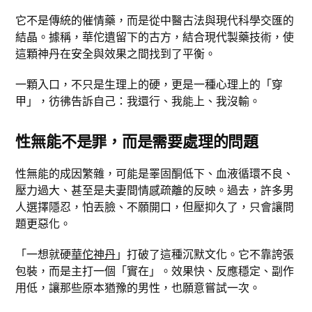
它不是傳統的催情藥，而是從中醫古法與現代科學交匯的
結晶。據稱，華佗遺留下的古方，結合現代製藥技術，使
這顆神丹在安全與效果之間找到了平衡。
一顆入口，不只是生理上的硬，更是一種心理上的「穿
甲」，彷彿告訴自己：我還行、我能上、我沒輸。
性無能不是罪，而是需要處理的問題
性無能的成因繁雜，可能是睪固酮低下、血液循環不良、
壓力過大、甚至是夫妻間情感疏離的反映。過去，許多男
人選擇隱忍，怕丟臉、不願開口，但壓抑久了，只會讓問
題更惡化。
「一想就硬
華佗神丹
」打破了這種沉默文化。它不靠誇張
包裝，而是主打一個「實在」。效果快、反應穩定、副作
用低，讓那些原本猶豫的男性，也願意嘗試一次。