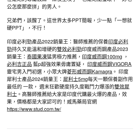
公怎麼那麼拼」的男人。
兄弟們，該醒了。這世界太多PPT簡報，少一點「一想就
硬PPT」，不行！
印度必利勁產品2022銷量王：醫師推薦的保養
印度必利
勁
持久又能溫和增硬的
雙效必利勁
印度威而鋼產品2023
銷量王：
泰國果凍
猛男極力推薦，
印度威而鋼100mg
，
必利吉正品
藍p超強效果毋庸置疑，
印度威而鋼VIGORA
靈宅男入門初選，小眾大牌
菱形威而鋼Kamagra
。 印度
犀利士產品2024銷量王：
犀利士5mg
每天一顆保養副作用
最低的 一款， 週末狂歡硬度持久度戰鬥力爆漲的
雙效犀
利士
。高醫師推薦給大家是印度代購最火爆的產品，效
果，價格都是大家認可的！威馬藥局官網
https://www.stud.com.tw/