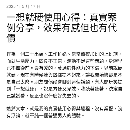
2025 年 5 月 17 日
一想就硬使用心得：真實案
例分享，效果有感但也有代
價
作為一個三十出頭、工作忙碌、常常熬夜加班的上班族，
面對生活壓力、飲食不正常、運動不足這些問題，身體早
已不如從前。最有感的，莫過於性能力的下滑。以前說硬
就硬，現在有時候連興致都提不起來，讓我開始懷疑是不
是自己太廢。朋友間偶爾會聊到這個話題，有人開玩笑提
到「
一想就硬
」，說是方便又見效。我聽著聽著，決定自
己試試看，反正也沒什麼好失去的。
這篇文章，就是我的真實使用心得與過程，沒有業配，沒
有浮誇，就單純一個普通男人的體驗。