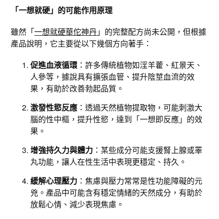
「一想就硬」的可能作用原理
雖然「
一想就硬華佗神丹
」的完整配方尚未公開，但根據
產品說明，它主要從以下幾個方向著手：
促進血液循環
：許多傳統植物如淫羊藿、紅景天、
人參等，據說具有擴張血管、提升陰莖血流的效
果，有助於改善勃起品質。
激發性慾反應
：透過天然植物提取物，可能刺激大
腦的性中樞，提升性慾，達到「一想即反應」的效
果。
增強持久力與體力
：某些成分可能支援腎上腺或睪
丸功能，讓人在性生活中表現更穩定、持久。
緩解心理壓力
：焦慮與壓力常常是性功能障礙的元
兇。產品中可能含有穩定情緒的天然成分，有助於
放鬆心情、減少表現焦慮。