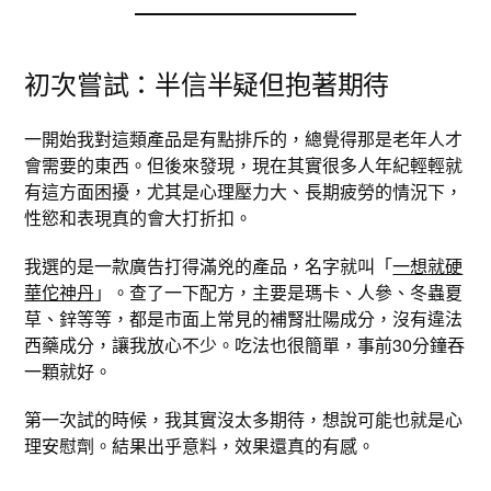
初次嘗試：半信半疑但抱著期待
一開始我對這類產品是有點排斥的，總覺得那是老年人才
會需要的東西。但後來發現，現在其實很多人年紀輕輕就
有這方面困擾，尤其是心理壓力大、長期疲勞的情況下，
性慾和表現真的會大打折扣。
我選的是一款廣告打得滿兇的產品，名字就叫「
一想就硬
華佗神丹
」。查了一下配方，主要是瑪卡、人參、冬蟲夏
草、鋅等等，都是市面上常見的補腎壯陽成分，沒有違法
西藥成分，讓我放心不少。吃法也很簡單，事前30分鐘吞
一顆就好。
第一次試的時候，我其實沒太多期待，想說可能也就是心
理安慰劑。結果出乎意料，效果還真的有感。