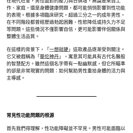
在現代社會，男性面對的壓力與日俱增，無論是來自工
作、家庭，還是身體健康問題，都可能悄悄影響到性功能
的表現。根據多項臨床研究，超過三分之一的成年男性，
在不同階段都曾經歷過勃起困難、性慾降低或持久力不足
等問題。這些情況不僅影響自信，更可能影響伴侶關係與
整體生活品質。
在這樣的背景下，「
一想就硬
」這款產品逐漸受到關注。
它又被戲稱為「
華佗神丹
」，寓意其可能具有古代名醫般
的智慧配方。雖然這個名字帶有一點幽默感，但它所瞄準
的卻是非常現實的問題：如何幫助男性重拾身體的活力與
主導感。
常見性功能問題的根源
首先我們得理解，性功能障礙並不罕見。男性可能面臨以