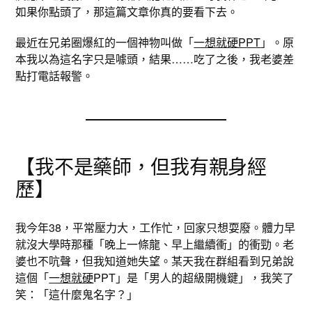
如果你點頭了，那這篇文章你真的要看下去。
最近在兄弟圈爆紅的一個神物叫做「
一想就硬PPT
」。原
本我以為這名字只是噱頭，結果……吃了之後，我老婆差
點打電話報警。
【我不是藥師，但我有親身經
歷】
我今年38，平常壓力大，工作忙，回家只想耍廢。體力早
就沒大學時那種「晚上一條龍、早上繼續衝」的衝勁。老
婆也不吭聲，但我知道她失望。某天我在群組看到兄弟說
這個「
一想就硬
PPT」是「男人的超級開機鍵」，我笑了
笑：「這什麼鬼名字？」