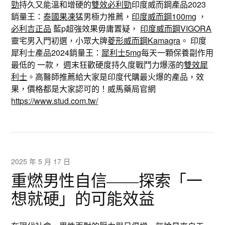
勁
持久又能溫和增硬的
雙效必利勁
印度威而鋼產品2023
銷量王：
泰國果凍
猛男極力推薦，
印度威而鋼100mg
，
必利吉正品
藍p超強效果毋庸置疑，
印度威而鋼VIGORA
靈宅男入門初選，小眾大牌
菱形威而鋼Kamagra
。 印度
犀利士產品2024銷量王：
犀利士5mg
每天一顆保養副作用
最低的 一款， 週末狂歡硬度持久度戰鬥力爆漲的
雙效犀
利士
。高醫師推薦給大家是印度代購最火爆的產品，效
果，價格都是大家認可的！威馬藥局官網
https://www.stud.com.tw/
2025 年 5 月 17 日
重燃男性自信——探索「一
想就硬」的可能效益