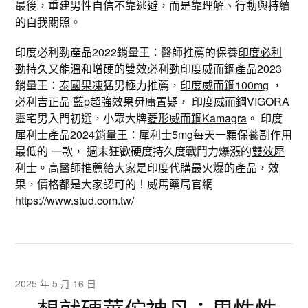
最後，重建男性自信不靠逃避，而是靠理解、行動與持續
的自我關照。
印度必利勁產品2022銷量王：醫師推薦的保養
印度必利
勁
持久又能溫和增硬的
雙效必利勁
印度威而鋼產品2023
銷量王：
泰國果凍
猛男極力推薦，
印度威而鋼100mg
，
必利吉正品
藍p超強效果毋庸置疑，
印度威而鋼VIGORA
靈宅男入門初選，小眾大牌
菱形威而鋼Kamagra
。 印度
犀利士產品2024銷量王：
犀利士5mg
每天一顆保養副作用
最低的 一款， 週末狂歡硬度持久度戰鬥力爆漲的
雙效犀
利士
。高醫師推薦給大家是印度代購最火爆的產品，效
果，價格都是大家認可的！威馬藥局官網
https://www.stud.com.tw/
2025 年 5 月 16 日