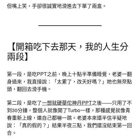
但嘴上笑，手卻很誠實地滑進去下單了兩盒。
【開箱吃下去那天，我的人生分
兩段】
第一段，是吃PPT之前，晚上十點半準備睡覺，老婆一翻
身過來，我直接說：「太累了，改天好嗎？」她也無奈點
頭，翻回去滑手機。
第二段，是吃了
一想就硬華佗神丹PPT
之後——只用了不
到30分鐘，整個人就像開了Turbo一樣。那種感覺就像青
春重新上線，連自己都嚇一跳。老婆本來還半信半疑地
說：「真的假的？」結果半夜三點，我們還沒結束第一回
合。