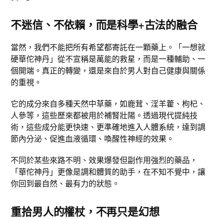
不迷信、不依賴，而是科學+古法的融合
當然，我們不能把所有希望都寄託在一顆藥上。「一想就
硬華佗神丹」從不宣稱是萬能的救星，而是一種輔助、一
個開端。真正的轉變，還是來自於男人對自己健康與關係
的重視。
它的成分來自多種天然中草藥，如鹿茸、淫羊藿、枸杞、
人參等，這些歷來都被用於補腎壯陽。透過現代提純技
術，這些成分能更快速、更準確地進入人體系統，達到調
節內分泌、促進血液循環、喚醒性神經的效果。
不同於某些來路不明、效果爆發但副作用強烈的藥品，
「華佗神丹」更像是調和體質的助手，在不知不覺中，讓
你回到最自然、最有力的狀態。
重拾男人的權杖，不再只是幻想