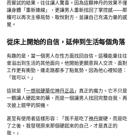
而嘗試的結果，往往讓人驚喜。因為這顆神丹的效果不僅
讓身體「重新連線」，更讓男人重新找回了掌控感——那
種可以再次主導局勢、取悅對方、並讓自己充滿力量的感
覺。
從床上開始的自信，延伸到生活每個角落
有趣的是，當一個男人在性方面找回自信，這種能量往往
會溢出到生活的其他面向。他開始更願意與人交流、面對
工作更有衝勁，連走路都多了點氣勢。因為他心裡知道：
「我可以。」
這就是「
一想就硬華佗神丹正品
」真正的魔力。它不只是
一顆讓人硬起來的藥，而是一個讓男人找回完整自我、再
次披上鎧甲的契機。
甚至有使用者這樣形容：「我不是吃了
神丹
變硬，而是吃
了之後，我發現原來那個硬起來的自己，才是真正的
我。」