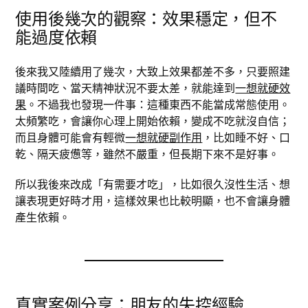
使用後幾次的觀察：效果穩定，但不
能過度依賴
後來我又陸續用了幾次，大致上效果都差不多，只要照建
議時間吃、當天精神狀況不要太差，就能達到
一想就硬效
果
。不過我也發現一件事：這種東西不能當成常態使用。
太頻繁吃，會讓你心理上開始依賴，變成不吃就沒自信；
而且身體可能會有輕微
一想就硬副作用
，比如睡不好、口
乾、隔天疲憊等，雖然不嚴重，但長期下來不是好事。
所以我後來改成「有需要才吃」，比如很久沒性生活、想
讓表現更好時才用，這樣效果也比較明顯，也不會讓身體
產生依賴。
真實案例分享：朋友的失控經驗