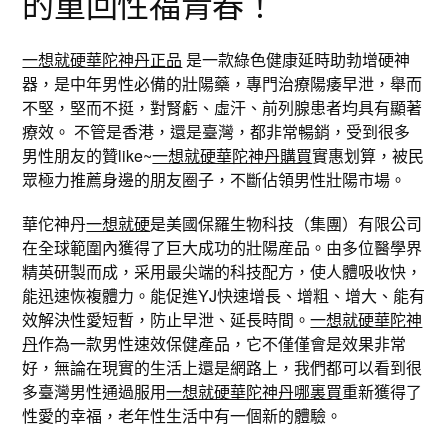
的重回性福青春！
一想就硬華陀神丹正品
是一款綠色健康延時助勃增硬神
器，是中年男性必備的壯陽藥，專門治療陽痿早泄，舉而
不堅，堅而不挺，對腎虧、虛汗、前列腺患者均具有顯著
療效。 不管是香港，還是臺灣，都非常暢銷，受到很多
男性朋友的贊like~
一想就硬華陀神丹購買
實惠划算，被民
眾極力推薦身邊的朋友圈子，不斷佔領男性壯陽市場。
華佗神丹
一想就硬
是美國保羅生物科技（集團）有限公司
在全球範圍內獲得了巨大成功的壯陽産品。由多位醫學界
精英研製而成，采用最尖端的科技配方，使人體吸收快，
能迅速恢複體力。能促進YJ快速增長、增粗、增大、能有
效解決性愛短暫，防止早泄、延長時間。
一想就硬華陀神
丹
作為一款男性速效保健產品，它不僅僅會是效果非常
好，無論在現實的生活上還是網路上，我們都可以看到很
多臺灣男性通過服用
一想就硬華陀神丹哪裏買
重新獲得了
性愛的幸福，老年性生活中有一個新的體驗。