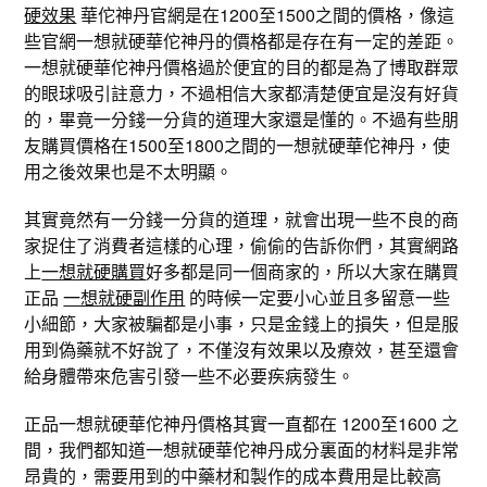
硬效果
華佗神丹官網是在1200至1500之間的價格，像這
些官網一想就硬華佗神丹的價格都是存在有一定的差距。
一想就硬華佗神丹價格過於便宜的目的都是為了博取群眾
的眼球吸引註意力，不過相信大家都清楚便宜是沒有好貨
的，畢竟一分錢一分貨的道理大家還是懂的。不過有些朋
友購買價格在1500至1800之間的一想就硬華佗神丹，使
用之後效果也是不太明顯。
其實竟然有一分錢一分貨的道理，就會出現一些不良的商
家捉住了消費者這樣的心理，偷偷的告訴你們，其實網路
上
一想就硬購買
好多都是同一個商家的，所以大家在購買
正品
一想就硬副作用
的時候一定要小心並且多留意一些
小細節，大家被騙都是小事，只是金錢上的損失，但是服
用到偽藥就不好說了，不僅沒有效果以及療效，甚至還會
給身體帶來危害引發一些不必要疾病發生。
正品一想就硬華佗神丹價格其實一直都在 1200至1600 之
間，我們都知道一想就硬華佗神丹成分裏面的材料是非常
昂貴的，需要用到的中藥材和製作的成本費用是比較高