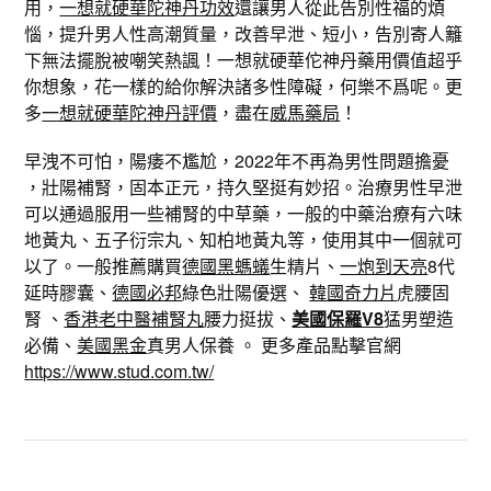
用，
一想就硬華陀神丹功效
還讓男人從此告別性福的煩
惱，提升男人性高潮質量，改善早泄、短小，告別寄人籬
下無法擺脫被嘲笑熱諷！一想就硬華佗神丹藥用價值超乎
你想象，花一樣的給你解決諸多性障礙，何樂不爲呢。更
多
一想就硬華陀神丹評價
，盡在
威馬藥局
！
早洩不可怕，陽痿不尷尬，2022年不再為男性問題擔憂
，壯陽補腎，固本正元，持久堅挺有妙招。治療男性早泄
可以通過服用一些補腎的中草藥，一般的中藥治療有六味
地黃丸、五子衍宗丸、知柏地黃丸等，使用其中一個就可
以了。一般推薦購買
德國黑螞蟻
生精片、
一炮到天亮
8代
延時膠囊、
德國必邦
綠色壯陽優選、
韓國奇力片
虎腰固
腎 、
香港老中醫補腎丸
腰力挺拔、
美國保羅V8
猛男塑造
必備、
美國黑金
真男人保養 。 更多產品點擊官網
https://www.stud.com.tw/