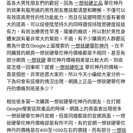
區各大男性朋友們的歡迎，因為
一想就硬正品
華佗神丹
的效果有服用過的男性朋友應該都清楚和瞭解，不僅可以
有效提高男性的性功能能力，而且在延遲時間方面有著很
大的提高，可以促使陰莖持久的同時還保持陰莖硬度挺拔
有力，有效治療男性早洩、陽痿的癥狀，所以對於男性身
體來說有著非常大的幫助。不過，有不少購買的人群都反
應為什麼在Google上面搜索的
一想就硬華陀神丹
，在不
同購買的網頁一想就硬華佗神丹價格都是不相同，甚至有
部分網頁
一想就硬
華佗神丹價格相差是比較大的，到底
是怎樣一回事呢？感覺
一想就硬吃法
華佗神丹的價格一
直是個迷，非常迷惑大家的，所以今天小編給大家分析一
下為何會有這樣的情況出現，網路上正品一想就硬華佗神
丹的價格到底是多少？
相信很多第一次購買一想就硬華佗神丹的朋友，在打開
Google搜索這款產品的時候，網路上的頁面會出現很多
一想就硬華佗神丹官網，但是同樣都是的官網頁面，一想
就硬華佗神丹價格卻是有所不同，有的官網一想就硬華佗
神丹的價格是在400至1000左右的價錢，而有部分
一想就