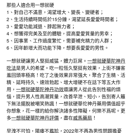
那些人適合用一想就硬
1、對自己不滿意，渴望增大、變長、變硬者；
2、生活持續時間低於15分鐘，渴望延長愛愛時間者；
3、愛愛功能減退、脖起無力者；
4、想獲得完美及至的體驗，提高愛愛質量的男幸；
5、因事業、工作過度繁忙，需要補充精力的人群；
6、因年齡增大而功能下降，想要長愛愛的男性。
一想就硬讓男人堅挺威猛，體力巨屌。
一想就硬華陀神丹
吃法
是男人的希望。吃一粒恆久堅挺有效果，上街不嫌害
羞回頭率極高！吃了之後效果非常强大，聚合了生精、活
精、延時持久、速效勃起、增大增硬不在話下等五大作
用，
一想就硬華陀神丹功效
還讓男人從此告別性福的煩
惱，提升男人性高潮質量，改善早泄、短小，告別寄人籬
下無法擺脫被嘲笑熱諷！一想就硬華佗神丹藥用價值超乎
你想象，花一樣的給你解決諸多性障礙，何樂不爲呢。更
多
一想就硬華陀神丹評價
，盡在
威馬藥局
！
早洩不可怕，陽痿不尷尬，2022年不再為男性問題擔憂