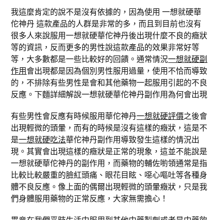
我這麼肯定的說不是沒有依據的，因為使用 一想就硬華
佗神丹 這款產品的人群是非常的多，而且到目前也沒有
很多人來說服用一想就硬華佗神丹後出現什麼不良的癥狀
等的資訊，反而更多的男性說這款產品的效果非常好等
等，大多數都是一些比較好的回饋。通常情況
一想就硬副
作用
會出現都是因為個別男性服用過量，使用不恰而導致
的，不排除有些男性是會和其他藥物一起服用引起的不良
反應。下麵詳細解說一想就硬華佗神丹副作用為何會出現
有些男性會反應有時候服用華佗神丹
一想就硬評價
之後會
出現輕微的頭暈，而有的時候是沒有這樣的癥狀，這是不
是
一想就硬吃法
華佗神丹副作用導致發生這樣的情況出
現。其實會出現這樣的癥狀是正常的現象，這並不能說是
一想就硬華佗神丹的副作用，而藥物的輔佐喲領通常是指
比較比較嚴重的臉紅頭痛、眼花目眩、噁心嘔吐等各種身
體不良反應。像上面的偶爾出現輕微的頭暈癥狀，只是我
們身體服用藥物的正常反應，大家無需擔心！
畢竟在我們平時生活中服用到其他中藥製劑或者是中藥飲