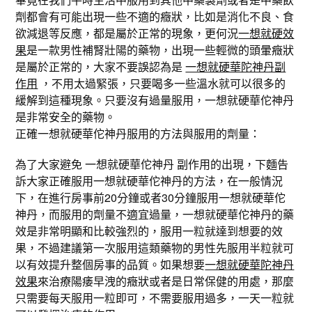
劑都會有可能出現一些不適的癥狀，比如是消化不良、食
欲減退等反應，都是屬於正常的現象，更何況
一想就硬效
果
是一款男性補腎壯陽的藥物，出現一些輕微的頭暈癥狀
是屬於正常的，大家不要誤認為是
一想就硬華陀神丹副
作用
，不用太過緊張，只要喝多一些溫水就可以很多的
緩解到這種現象。只要沒有過量服用，一想就硬華佗神丹
是非常安全的藥物。
正確一想就硬華佗神丹服用的方法與服用的劑量：
為了大家避免 一想就硬華佗神丹 副作用的出現，下麵告
訴大家正確服用一想就硬華佗神丹的方法，在一般情況
下，在進行房事前20分鐘或者30分鐘服用一想就硬華佗
神丹，而服用的劑量不適宜過量，一想就硬華佗神丹的藥
效是非常明顯和比較強烈的，服用一粒就達到想要的效
果，不過建議第一次服用這類藥物的男性先服用半粒就可
以有效提升整個房事的品質。如果想要
一想就硬華陀神丹
效果
來治療陽痿早洩的癥狀或者是日常保健的用處，那麼
只需要每天服用一粒即可，不需要服用過多，一天一粒就