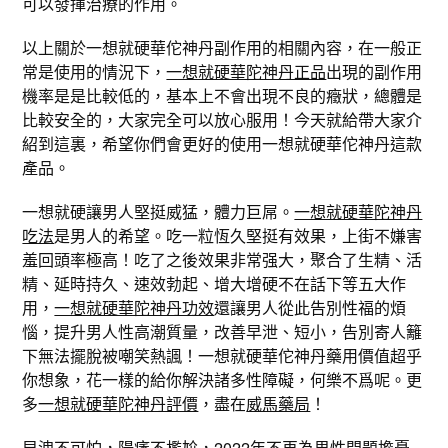
可以發揮治療的作用。
以上關於一想就硬華佗神丹副作用的相關內容，在一般正
常是使用的情況下，
一想就硬華陀神丹正品
出現的副作用
機率是是比較低的，基本上不會出現不良的癥狀，總體是
比較安全的，大家完全可以放心服用！今天就給帶大家介
紹到這裏，希望你們會更好的使用一想就硬華佗神丹這款
產品。
一想就硬讓男人堅挺威猛，體力巨屌。
一想就硬華陀神丹
吃法
是男人的希望。吃一粒恆久堅挺有效果，上街不嫌害
羞回頭率極高！吃了之後效果非常强大，聚合了生精、活
精、延時持久、速效勃起、增大增硬不在話下等五大作
用，
一想就硬華陀神丹功效
還讓男人從此告別性福的煩
惱，提升男人性高潮質量，改善早泄、短小，告別寄人籬
下無法擺脫被嘲笑熱諷！一想就硬華佗神丹藥用價值超乎
你想象，花一樣的給你解決諸多性障礙，何樂不爲呢。更
多
一想就硬華陀神丹評價
，盡在
威馬藥局
！
早洩不可怕，陽痿不尷尬，2022年不再為男性問題擔憂