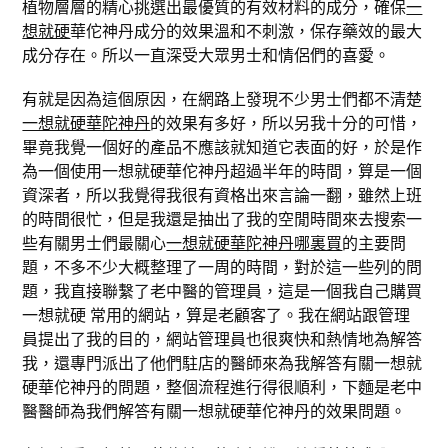
植物層層的精心挑選出最優質的有效材料的成分，確保
一
想就硬
華佗神丹成分的效果溫和不刺激，保存藥效的最大
成分存在。所以一直深受大眾男士和情侶們的喜愛。
有就是因為這個原因，在網路上發現不少男士們都不清楚
一想就硬華陀神丹
的效果有多好，所以另我十分的可惜，
畢竟我覺一個好的產品不應該就知道它表面的好，於是作
為一個使用一想就硬華佗神丹超過半年的時間，算是一個
資深者，所以我覺得我很有資格出來言論一翻，雖然上班
的時間很忙，但是我還是抽出了我的空閒時間來去搜索一
些有關男士們最關心
一想就硬華陀神丹哪裏買
的主要問
題，不多不少大概整理了一周的時間，對於這一些列的問
題，我直接聯繫了老中醫的管理員，這是一個我自己購買
一想就硬 常用的網站，算是老顧客了。我在網站跟管理
員提出了我的目的，網站管理員也很爽快和熱情地為解答
我，還專門派出了他們駐店的醫師來為我解答有關一想就
硬華佗神丹的問題，整個流程進行得很順利，下麵是老中
醫醫師為我們解答有關一想就硬華佗神丹的效果問題。