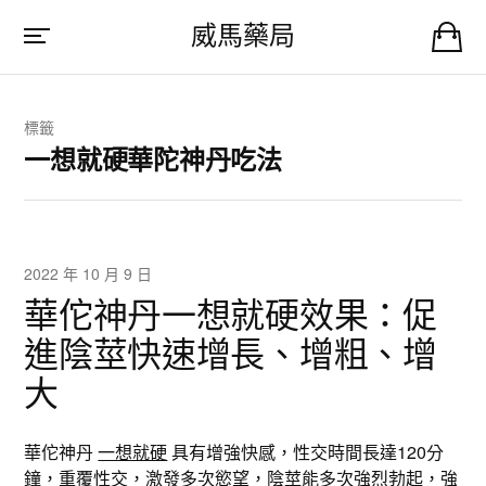
威馬藥局
標籤
一想就硬華陀神丹吃法
2022 年 10 月 9 日
華佗神丹一想就硬效果：促
進陰莖快速增長、增粗、增
大
華佗神丹
一想就硬
具有增強快感，性交時間長達120分
鐘，重覆性交，激發多次慾望，陰莖能多次強烈勃起，強