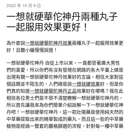
2022 年 10 月 9 日
一想就硬華佗神丹兩種丸子
一起服用效果更好！
為什麼說
一想就硬華陀神丹效果
兩種丸子一起服用效果更
好！且聽小編慢慢說道！
一想就硬華佗神丹 自從上市以來，一直都受著廣大男性
們的喜愛，所以你們有沒有發現在網路的各大平臺上總是
出現有關一想就硬華佗神丹效果好的言論，相信大家對這
個話題並不陌生的，人們總是說
一想就硬效果
好，但是你
們真的知道
一想就硬華陀神丹正品
效果好在哪嗎？我在此
相信各位男士們是不很不清楚瞭解一想就硬華佗神丹的，
所以首先讓我來為你們簡單介紹說解一下一想就硬華佗神
丹吧！一想就硬華佗神丹，這一款壯陽藥是使用純天然的
中草藥提取出來的精華製成的藥丸，而且這一些的中草藥
植物是經過一整套的嚴格篩選的流程，針對每一種中草藥