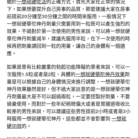
關於
一想就硬吃法
的正確方式，首先大家在正常的情況
下，如果想要提升自己房事的品質，那麼建議大家在房事
前提前20分鐘至30分鐘之間的時間來服用，一般情況下
一想就硬華佗神丹劑量只需要用到一粒既可以產生強烈的
效果，不過對於第一次使用的男性來說，可以將一想就硬
華佗神丹劑量減半，建議先服用半粒，在下一次使用的時
候再把劑量調回到一粒的用量，讓自己的身體有一個適
應。
如果是患有比較嚴重的勃起功能障礙的患者來說，可以一
次服用1.5粒或者是2粒，具體的
一想就硬華陀神丹效果
劑
量是可以根據自己的身體情況來進行調整，一想就硬華佗
神丹效果雖然是好，但不過大家註意的是一想就硬華佗神
丹劑量最大是不可以超過兩粒，一定要控製好劑量，不要
過量使用。而對於一些年紀稍微偏大或者是胃腸道吸收比
較差的男性來說，可以建議這些男性提前2小時或者是3小
時服用一想就硬華佗神丹，這些都並不會影響到
一想就
硬功效
的。