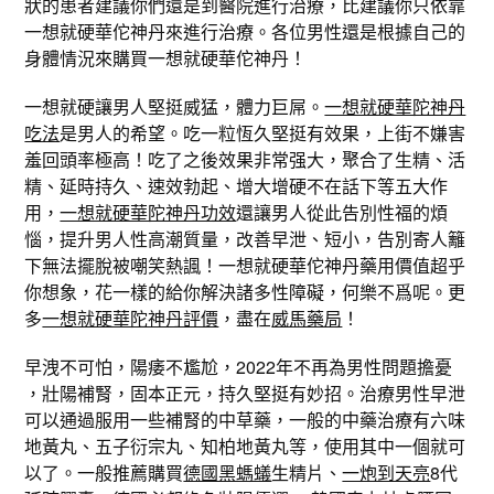
狀的患者建議你們還是到醫院進行治療，比建議你只依靠
一想就硬華佗神丹來進行治療。各位男性還是根據自己的
身體情況來購買一想就硬華佗神丹！
一想就硬讓男人堅挺威猛，體力巨屌。
一想就硬華陀神丹
吃法
是男人的希望。吃一粒恆久堅挺有效果，上街不嫌害
羞回頭率極高！吃了之後效果非常强大，聚合了生精、活
精、延時持久、速效勃起、增大增硬不在話下等五大作
用，
一想就硬華陀神丹功效
還讓男人從此告別性福的煩
惱，提升男人性高潮質量，改善早泄、短小，告別寄人籬
下無法擺脫被嘲笑熱諷！一想就硬華佗神丹藥用價值超乎
你想象，花一樣的給你解決諸多性障礙，何樂不爲呢。更
多
一想就硬華陀神丹評價
，盡在
威馬藥局
！
早洩不可怕，陽痿不尷尬，2022年不再為男性問題擔憂
，壯陽補腎，固本正元，持久堅挺有妙招。治療男性早泄
可以通過服用一些補腎的中草藥，一般的中藥治療有六味
地黃丸、五子衍宗丸、知柏地黃丸等，使用其中一個就可
以了。一般推薦購買
德國黑螞蟻
生精片、
一炮到天亮
8代