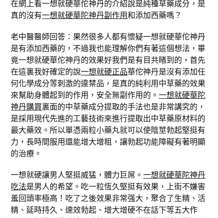
在網上看一想就硬華佗神丹的介紹說是純種草藥成分，是
真的沒有
一想就硬華陀神丹副作用
和添加西藥嗎？
老中醫醫師回答：果然很多人都有懷疑一想就硬華佗神丹
是有添加西藥的，不過我也能理解你們有著這個想法，畢
竟一想就硬華佗神丹的效果好我們是有目共睹到的，首先
在這裏我好確定的說
一想就硬正品
華佗神丹是沒有添加任
何化學成分等刺激的違禁品，是真的純利用中草藥的效果
來幫助身體起到的作用，安全無副作用的。
一想就硬華陀
神丹購買
裏面的中草藥成分提取的手法也是非常講究的，
是採用現代先進的工藝技術來進行提取出中草藥原材料的
最大藥效。所以單憑兩粒小藥丸就可以使陰莖勃起堅挺有
力，長時間服用還能增大增粗，讓勃起功能障礙有著明顯
的治療。
一想就硬讓男人堅挺威猛，體力巨屌。
一想就硬華陀神丹
吃法
是男人的希望。吃一粒恆久堅挺有效果，上街不嫌害
羞回頭率極高！吃了之後效果非常强大，聚合了生精、活
精、延時持久、速效勃起、增大增硬不在話下等五大作