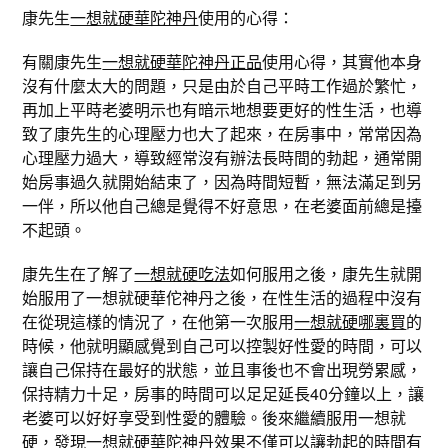
康先生
一想就硬華陀神丹
使用的心得：
有關康先生
一想就硬華陀神丹正品
使用心得，其實他本身
沒有什麼太大的問題，只是由於自己平時工作過於繁忙，
再加上平時老婆明示也有暗示地想要更好的性生活，也導
致了康先生的心理壓力也大了起來，在房事中，常常因為
心理壓力過大，導致經常沒有辦法長時間的勃起，通常開
始房事過久就開始結束了，因為時間短暫，無法滿足到另
一伴，所以他自己總是覺得不好意思，在老婆面前總是擡
不起頭。
康先生在了解了
一想就硬吃法
如何服用之後，康先生就開
始服用了一想就硬華佗神丹之後，在性生活的過程中沒有
在從現這樣的情況了，在他第一次服用
一想就硬哪裏買
的
時候，他就明顯感覺到自己可以控製好性愛的時間，可以
讓自己保持在最好的狀態，並且事後也不會出現勞累感，
保持精力十足，房事的時間可以足足延長40分鐘以上，讓
老婆可以好好享受到性愛的體驗。後來繼續服用一想就
硬，發現
一想就硬華陀神丹效果
不僅可以讓勃起的時間有