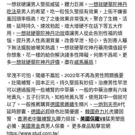
一想就硬讓男人堅挺威猛，體力巨屌。
一想就硬華陀神丹
吃法
是男人的希望。吃一粒恆久堅挺有效果，上街不嫌害
羞回頭率極高！吃了之後效果非常强大，聚合了生精、活
精、延時持久、速效勃起、增大增硬不在話下等五大作
用，
一想就硬華陀神丹功效
還讓男人從此告別性福的煩
惱，提升男人性高潮質量，改善早泄、短小，告別寄人籬
下無法擺脫被嘲笑熱諷！一想就硬華佗神丹藥用價值超乎
你想象，花一樣的給你解決諸多性障礙，何樂不爲呢。更
多
一想就硬華陀神丹評價
，盡在
威馬藥局
！
早洩不可怕，陽痿不尷尬，2022年不再為男性問題擔憂
，壯陽補腎，固本正元，持久堅挺有妙招。治療男性早泄
可以通過服用一些補腎的中草藥，一般的中藥治療有六味
地黃丸、五子衍宗丸、知柏地黃丸等，使用其中一個就可
以了。一般推薦購買
德國黑螞蟻
生精片、
一炮到天亮
8代
延時膠囊、
德國必邦
綠色壯陽優選、
韓國奇力片
虎腰固
腎 、
香港老中醫補腎丸
腰力挺拔、
美國保羅V8
猛男塑造
必備、
美國黑金
真男人保養 。 更多產品點擊官網
https://www.stud.com.tw/