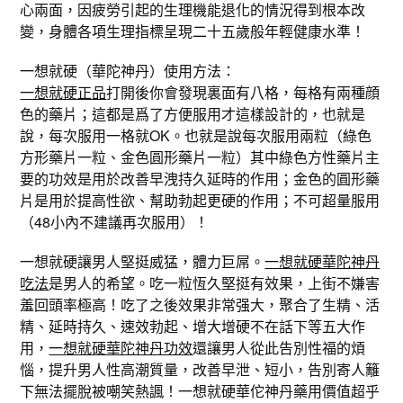
心兩面，因疲勞引起的生理機能退化的情況得到根本改
變，身體各項生理指標呈現二十五歲般年輕健康水準！
一想就硬（華陀神丹）使用方法：
一想就硬正品
打開後你會發現裏面有八格，每格有兩種顔
色的藥片；這都是爲了方便服用才這樣設計的，也就是
說，每次服用一格就OK。也就是說每次服用兩粒（綠色
方形藥片一粒、金色圓形藥片一粒）其中綠色方性藥片主
要的功效是用於改善早洩持久延時的作用；金色的圓形藥
片是用於提高性欲、幫助勃起更硬的作用；不可超量服用
（48小內不建議再次服用）！
一想就硬讓男人堅挺威猛，體力巨屌。
一想就硬華陀神丹
吃法
是男人的希望。吃一粒恆久堅挺有效果，上街不嫌害
羞回頭率極高！吃了之後效果非常强大，聚合了生精、活
精、延時持久、速效勃起、增大增硬不在話下等五大作
用，
一想就硬華陀神丹功效
還讓男人從此告別性福的煩
惱，提升男人性高潮質量，改善早泄、短小，告別寄人籬
下無法擺脫被嘲笑熱諷！一想就硬華佗神丹藥用價值超乎