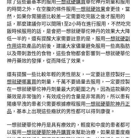
除了這些最基本的服用
一想就硬購買
華佗神丹劑量和服用
的時間之外，在空腹的條件服用
一想就硬效果
會更佳，當
然，如果你胃腸道比較差一定需要吃完飯之後才服用的
話，那麼建議你可以間隔1至2小時在進行服用，不然吃完
飯時候服用的話，是會把一想就硬華佗神丹的效果大大降
低一半的。還有提醒大家需要註意的是，服用
一想就硬副
作用
這款產品的前後，建議大家儘量避免服用一些高脂肪
以及帶刺激性的食物，這些食物都會影響到一想就硬華佗
神丹藥效的發揮，從而降低了效果。
還有提醒一些比較年輕的男性朋友，一定要註意控製好
一
想就硬哪裏買
的劑量，千萬不要過量去服用，一定要控製
在一想就硬華佗神丹劑量最大的範圍之內，因為這款藥的
藥效是非常強的，有效成分的含量是非常高的，所以患有
陽痿早洩的患者只需要根據療程服用
一想就硬華陀神丹正
品
，基本上出現這些癥狀的男性都可以得到康復。
一想就硬華佗神丹是具有療效的，輕度和中度的患者都可
以服用
一想就硬華陀神丹購買
來幫助治療，如果是重度癥