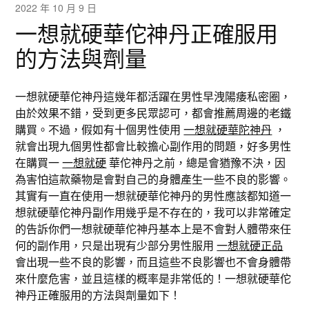
2022 年 10 月 9 日
一想就硬華佗神丹正確服用
的方法與劑量
一想就硬華佗神丹這幾年都活躍在男性早洩陽痿私密圈，
由於效果不錯，受到更多民眾認可，都會推薦周邊的老鐵
購買。不過，假如有十個男性使用
一想就硬華陀神丹
，
就會出現九個男性都會比較擔心副作用的問題，好多男性
在購買一
一想就硬
華佗神丹之前，總是會猶豫不決，因
為害怕這款藥物是會對自己的身體產生一些不良的影響。
其實有一直在使用一想就硬華佗神丹的男性應該都知道一
想就硬華佗神丹副作用幾乎是不存在的，我可以非常確定
的告訴你們一想就硬華佗神丹基本上是不會對人體帶來任
何的副作用，只是出現有少部分男性服用
一想就硬正品
會出現一些不良的影響，而且這些不良影響也不會身體帶
來什麼危害，並且這樣的概率是非常低的！一想就硬華佗
神丹正確服用的方法與劑量如下！