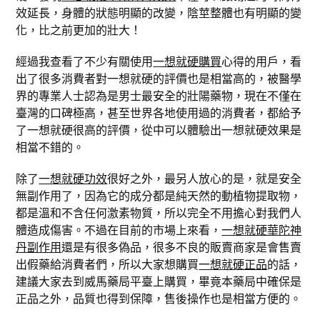
效延長，身體的狀態明顯的改變，陰莖整體也有明顯的變
化，比之前更加的壯大！
經過我查看了不少有關使用
一想就硬購買
心得的用戶，看
出了很多消費者對一想就硬的評價也是相當高的，被醫學
界的專業人士認為是男士最安全的壯陽藥物，現在不僅在
臺灣的口碑極高，甚至世界各地使用過的消費者，都給予
了一想就硬很高的評價，從中可以體驗出一想就硬效果是
相當不錯的。
除了
一想就硬功效
很好之外，最另人放心的是，就是安全
無副作用了，因為它的成分都是純天然的動植物提取物，
都是溫和不含任何激素物質，所以完全不用擔心對我們人
體造成傷害。不過在目前的市場上來看，
一想就硬華陀神
丹副作用
還是有很多偽品，很多不良的販賣商家是會售賣
出假藥給消費者們，所以大家想購買
一想就硬正品
的話，
建議大家去到威馬藥局平臺上購買，畢竟本藥局中確保是
正品之外，品質也得到保障，售後操作也是相當方便的。