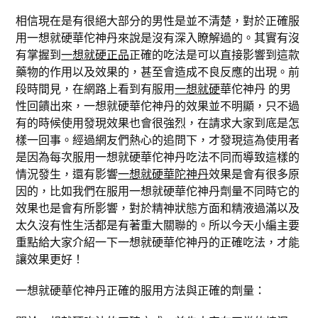
相信現在是有很絕大部分的男性是並不清楚，對於正確服
用一想就硬華佗神丹來說是沒有深入瞭解過的。其實有沒
有掌握到
一想就硬正品
正確的吃法是可以直接影響到這款
藥物的作用以及效果的，甚至會造成不良反應的出現。前
段時間見，在網路上看到有服用
一想就硬
華佗神丹 的男
性回饋出來，一想就硬華佗神丹的效果並不明顯，只不過
有的時候使用發現效果也會很強烈，在請求大家到底是怎
樣一回事。經過網友們熱心的追問下，才發現這為使用者
是因為每次服用一想就硬華佗神丹吃法不同而導致這樣的
情況發生，還有影響
一想就硬華陀神丹
效果是會有很多原
因的，比如我們在服用一想就硬華佗神丹劑量不同時它的
效果也是會有所影響，對於精神狀態方面和精液過滿以及
太久沒有性生活都是有著重大關聯的。所以今天小編主要
重點給大家介紹一下一想就硬華佗神丹的正確吃法，才能
讓效果更好！
一想就硬華佗神丹正確的服用方法與正確的劑量：