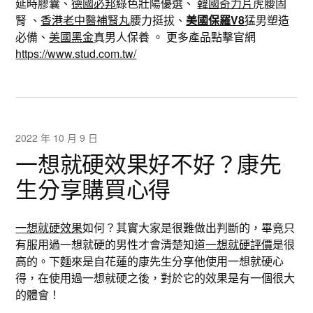
延時膠囊、
德國必邦
綠色壯陽優選、
韓國奇力片
虎腰固
腎 、
香港老中醫補腎丸
腰力挺拔、
美國保羅V8
猛男塑造
必備、
美國黑金
真男人保養 。 更多產品點擊官網
https://www.stud.com.tw/
2022 年 10 月 9 日
一想就硬效果好不好？康先
生分享購買心得
一想就硬效果
如何？其實大家是很難做出判斷的，畢竟只
有服用過一想就硬的男性才會清楚知道
一想就硬評價
是很
高的。下麵來是自花蓮的康先生分享他使用一想就硬心
得，在使用過一想就硬之後，對於它的效果是有一個很大
的體會！