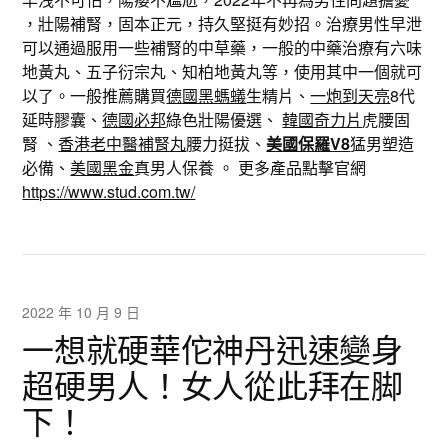
，壯陽補腎，固本正元，持久堅挺有妙招。治療男性早泄
可以通過服用一些補腎的中草藥，一般的中藥治療有六味
地黃丸、五子衍宗丸、知柏地黃丸等，使用其中一個就可
以了。一般推薦購買
德國黑螞蟻
生精片、
一炮到天亮
8代
延時膠囊、
德國必邦
綠色壯陽優選、
韓國奇力片
虎腰固
腎 、
香港老中醫補腎丸
腰力挺拔、
美國保羅V8
猛男塑造
必備、
美國黑金
真男人保養 。 更多產品點擊官網
https://www.stud.com.tw/
2022 年 10 月 9 日
一想就硬華佗神丹迅速變身
超硬男人！女人從此拜在脚
下！