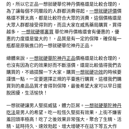
的，所以它正品一想就硬華佗神丹價格還是比較合理的，
為了讓每個不同層段的人群都消費得起，
一想就硬評價
價
格還不算太高，都是比較符合大眾的消費，這個價格還是
大眾人群都接受得到的，而且大家在威馬藥局購買，買得
越多，
一想就硬哪裏買
華佗神丹價格還會有優惠的，優
惠的力度還是蠻大的！，品質是有一定的保障，確保每一
瓶都是原裝進口的一想就硬華佗神丹正品。
總體來說，
一想就硬華陀神丹正品
價格還是比較合理的，
也沒有因為它的效果好而不斷漲價，還是比較值得我們去
購買的，不過提醒一下大家，購買
一想就硬功效
的時候要
謹慎一點，一定要選擇正規的平臺進行購買，這樣我們購
買到的產品品質才會得到保障，最後希望大家可以早日擺
脫困擾，生活愉快！
一想就硬讓男人堅挺威猛，體力巨屌。
一想就硬華陀神丹
吃法
是男人的希望。吃一粒恆久堅挺有效果，上街不嫌害
羞回頭率極高！吃了之後效果非常强大，聚合了生精、活
精、延時持久、速效勃起、增大增硬不在話下等五大作