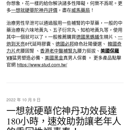
你想象，花一樣的給你解決諸多性障礙，何樂不爲呢。更
多
一想就硬華陀神丹評價
，盡在
威馬藥局
！
治療男性早泄可以通過服用一些補腎的中草藥，一般的中
藥治療有六味地黃丸、五子衍宗丸、知柏地黃丸等，使用
其中一個就可以了。一般推薦購買
德國黑螞蟻
生精片、
一
炮到天亮
8代延時膠囊、
德國必邦
綠色壯陽優選、
韓國奇
力片
虎腰固腎 、
香港老中醫補腎丸
腰力挺拔、
美國保羅
V8
猛男塑造必備、
美國黑金
真男人保養 。 更多產品點擊
官網
https://www.stud.com.tw/
2022 年 10 月 9 日
一想就硬華佗神丹功效長達
180小時，速效助勃讓老年人