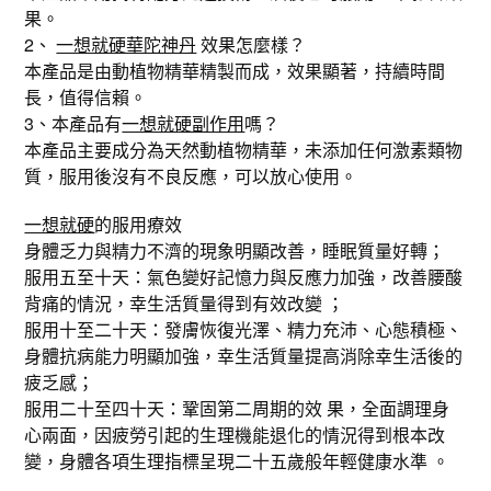
果。
2、
一想就硬華陀神丹
效果怎麼樣？
本產品是由動植物精華精製而成，效果顯著，持續時間
長，值得信賴。
3、本產品有
一想就硬副作用
嗎？
本產品主要成分為天然動植物精華，未添加任何激素類物
質，服用後沒有不良反應，可以放心使用。
一想就硬
的服用療效
身體乏力與精力不濟的現象明顯改善，睡眠質量好轉；
服用五至十天：氣色變好記憶力與反應力加強，改善腰酸
背痛的情況，幸生活質量得到有效改變 ；
服用十至二十天：發膚恢復光澤、精力充沛、心態積極、
身體抗病能力明顯加強，幸生活質量提高消除幸生活後的
疲乏感；
服用二十至四十天：鞏固第二周期的效 果，全面調理身
心兩面，因疲勞引起的生理機能退化的情況得到根本改
變，身體各項生理指標呈現二十五歲般年輕健康水準 。