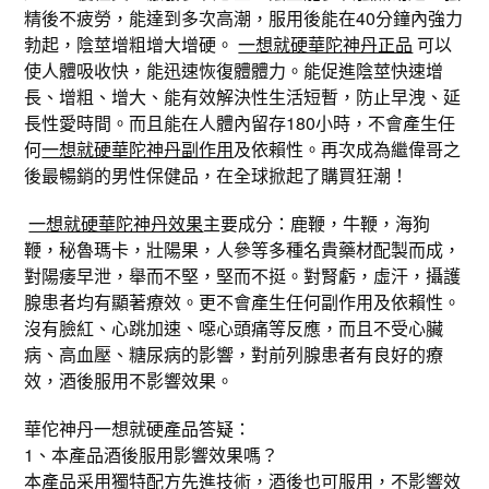
精後不疲勞，能達到多次高潮，服用後能在40分鐘內強力
勃起，陰莖增粗增大增硬。
一想就硬華陀神丹正品
可以
使人體吸收快，能迅速恢復體體力。能促進陰莖快速增
長、增粗、增大、能有效解決性生活短暫，防止早洩、延
長性愛時間。而且能在人體內留存180小時，不會產生任
何
一想就硬華陀神丹副作用
及依賴性。再次成為繼偉哥之
後最暢銷的男性保健品，在全球掀起了購買狂潮！
一想就硬華陀神丹效果
主要成分：鹿鞭，牛鞭，海狗
鞭，秘魯瑪卡，壯陽果，人參等多種名貴藥材配製而成，
對陽痿早泄，舉而不堅，堅而不挺。對腎虧，虛汗，攝護
腺患者均有顯著療效。更不會產生任何副作用及依賴性。
沒有臉紅、心跳加速、噁心頭痛等反應，而且不受心臟
病、高血壓、糖尿病的影響，對前列腺患者有良好的療
效，酒後服用不影響效果。
華佗神丹一想就硬產品答疑：
1、本產品酒後服用影響效果嗎？
本產品采用獨特配方先進技術，酒後也可服用，不影響效