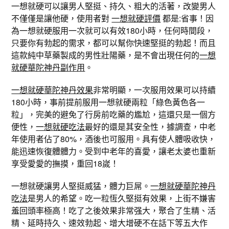
一想就硬可以讓男人堅挺、持久、粗大的活著，改變男人
不僅僅是讓他硬，使用者對
一想就硬評價
都是:省事！因
為一想就硬服用一次就可以有效180小時，任何時間段，
只要你有勃起的需求，都可以幫你快速堅挺的勃起！而且
這款純中草藥製成的男性壯陽藥，是不會出現任何的
一想
就硬華陀神丹副作用
。
一想就硬華陀神丹效果
非常明顯，一次服用效果可以持續
180小時，事前提前服用一想就硬兩粒「綠色黃色各一
粒」，完美的避免了行房前吃藥的尷尬，這還只是一個方
便性，
一想就硬吃法
最好的還是其安全性，據調查，中老
年使用者佔了80%，酒後也可服用。具有使人體吸收快，
能迅速恢復體體力。受到中老年的喜愛，讓老太婆也重新
享受愛愛的撫摸，重回18嵗！
一想就硬讓男人堅挺威猛，體力巨屌。
一想就硬華陀神丹
吃法
是男人的希望。吃一粒恆久堅挺有效果，上街不嫌害
羞回頭率極高！吃了之後效果非常强大，聚合了生精、活
精、延時持久、速效勃起、增大增硬不在話下等五大作