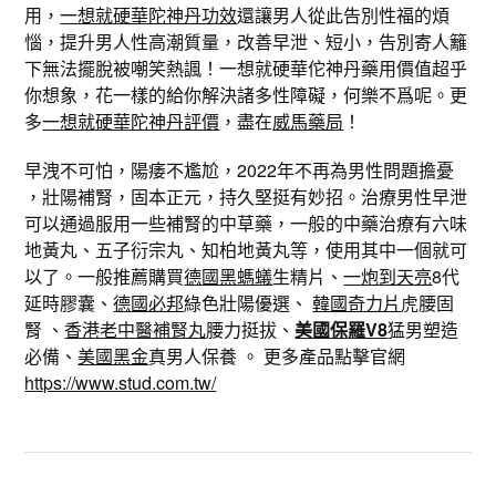
用，
一想就硬華陀神丹功效
還讓男人從此告別性福的煩
惱，提升男人性高潮質量，改善早泄、短小，告別寄人籬
下無法擺脫被嘲笑熱諷！一想就硬華佗神丹藥用價值超乎
你想象，花一樣的給你解決諸多性障礙，何樂不爲呢。更
多
一想就硬華陀神丹評價
，盡在
威馬藥局
！
早洩不可怕，陽痿不尷尬，2022年不再為男性問題擔憂
，壯陽補腎，固本正元，持久堅挺有妙招。治療男性早泄
可以通過服用一些補腎的中草藥，一般的中藥治療有六味
地黃丸、五子衍宗丸、知柏地黃丸等，使用其中一個就可
以了。一般推薦購買
德國黑螞蟻
生精片、
一炮到天亮
8代
延時膠囊、
德國必邦
綠色壯陽優選、
韓國奇力片
虎腰固
腎 、
香港老中醫補腎丸
腰力挺拔、
美國保羅V8
猛男塑造
必備、
美國黑金
真男人保養 。 更多產品點擊官網
https://www.stud.com.tw/