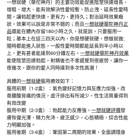
一想就硬（華佗神丹）的主要功效能促進陰莖快速增長、
增粗、增大、能有效解決性愛短暫，防止洩、延長性愛時
間，讓勃起更快速，更有力，更持久；對治延時效果癥
狀，效果可以說是非常不錯的；而且
一想就硬華陀神丹正
品
還能在體內存留180小時之久，就是說，只要服用一
粒；基本上在這三四天以內，你是想硬就硬，想做就做;
隨時都能進入狀態，一般性愛時間都能延長到半小時以
上，更有甚者能達到60分鍾左右，
一想就硬華陀神丹效果
能使陰莖迅速勃起，射精後也不會感覺到很疲勞，讓你一
夜幾次，跟你的愛人同時達到多次性高潮！
具體的
一想就硬
服用療效如下：
服用前期（1-2盒）：氣色變好記憶力與反應力加強，改
善腰酸背痛的情況，虛汗排出有所減少，性生活質量得到
有效改變
服用中期（2-3盒）：勃起能力反應強，
一想就硬評價
發
膚恢復光澤、精力充沛、疲乏感少，心態積極、綜合性能
力明顯加強。
服用後期（3-6盒）：鞏固第二周期的效果，全面調理身