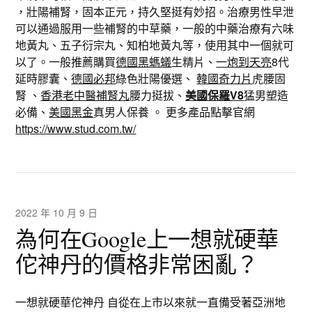
，壯陽補腎，固本正元，持久堅挺有妙招。治療男性早泄
可以通過服用一些補腎的中草藥，一般的中藥治療有六味
地黃丸、五子衍宗丸、知柏地黃丸等，使用其中一個就可
以了。一般推薦購買
德國黑螞蟻
生精片、
一炮到天亮
8代
延時膠囊、
德國必邦
綠色壯陽優選、
韓國奇力片
虎腰固
腎 、
香港老中醫補腎丸
腰力挺拔、
美國保羅V8
猛男塑造
必備、
美國黑金
真男人保養 。 更多產品點擊官網
https://www.stud.com.tw/
2022 年 10 月 9 日
為何在Google上一想就硬華
佗神丹的價格非常困亂？
一想就硬華佗神丹 自從在上市以來就一直備受著亞洲地