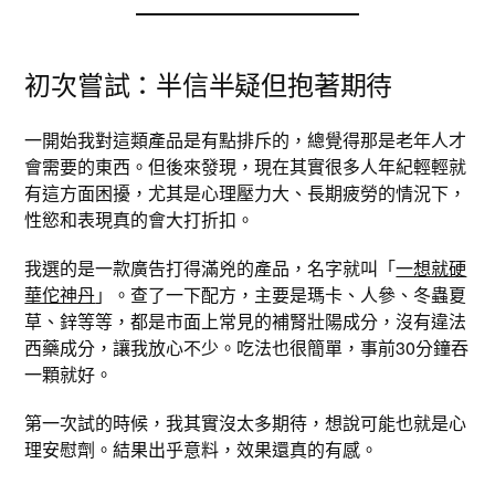
初次嘗試：半信半疑但抱著期待
一開始我對這類產品是有點排斥的，總覺得那是老年人才
會需要的東西。但後來發現，現在其實很多人年紀輕輕就
有這方面困擾，尤其是心理壓力大、長期疲勞的情況下，
性慾和表現真的會大打折扣。
我選的是一款廣告打得滿兇的產品，名字就叫「
一想就硬
華佗神丹
」。查了一下配方，主要是瑪卡、人參、冬蟲夏
草、鋅等等，都是市面上常見的補腎壯陽成分，沒有違法
西藥成分，讓我放心不少。吃法也很簡單，事前30分鐘吞
一顆就好。
第一次試的時候，我其實沒太多期待，想說可能也就是心
理安慰劑。結果出乎意料，效果還真的有感。