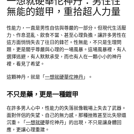
一想就硬華佗神丹：男性性
無能的鎧甲，重拾超人力量
性能力，一直是男性自信與尊嚴的一部分。但現代生活壓
力、作息混亂、飲食不當、甚至心理負擔，讓許多男性在
這方面悄悄失去了往日的鋒芒。性無能，不只是生理問
題，更是關乎尊嚴與心理的一場風暴。這場風暴裡，有人
選擇逃避，有人默默承受，而也有人在一顆小小的神丹
裡，看見了希望。
這顆神丹，就是「
一想就硬華佗神丹
」。
不只是藥，更是一種鎧甲
在許多男人心中，性能力的失落就像戰場上失去了武器。
面對伴侶的失望、自己的無力感，那種挫敗甚至比失戀還
沉重。「
一想就硬
華佗神丹」的出現，不只是讓身體回
應，更讓心理重建。