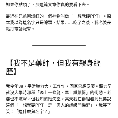
如果你點頭了，那這篇文章你真的要看下去。
最近在兄弟圈爆紅的一個神物叫做「
一想就硬PPT
」。原
本我以為這名字只是噱頭，結果……吃了之後，我老婆差
點打電話報警。
【我不是藥師，但我有親身經
歷】
我今年38，平常壓力大，工作忙，回家只想耍廢。體力早
就沒大學時那種「晚上一條龍、早上繼續衝」的衝勁。老
婆也不吭聲，但我知道她失望。某天我在群組看到兄弟說
這個「
一想就硬
PPT」是「男人的超級開機鍵」，我笑了
笑：「這什麼鬼名字？」