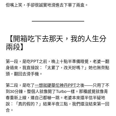
但嘴上笑，手卻很誠實地滑進去下單了兩盒。
【開箱吃下去那天，我的人生分
兩段】
第一段，是吃PPT之前，晚上十點半準備睡覺，老婆一翻
身過來，我直接說：「太累了，改天好嗎？」她也無奈點
頭，翻回去滑手機。
第二段，是吃了
一想就硬華佗神丹PPT
之後——只用了不
到30分鐘，整個人就像開了Turbo一樣。那種感覺就像青
春重新上線，連自己都嚇一跳。老婆本來還半信半疑地
說：「真的假的？」結果半夜三點，我們還沒結束第一回
合。