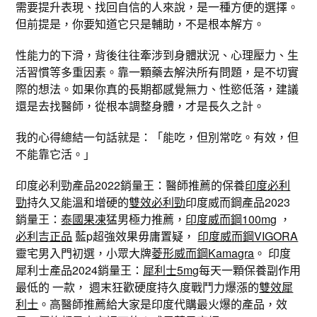
需要提升表現、找回自信的人來說，是一種方便的選擇。
但前提是，你要知道它只是輔助，不是根本解方。
性能力的下滑，背後往往牽涉到身體狀況、心理壓力、生
活習慣等多重因素。靠一顆藥去解決所有問題，是不切實
際的想法。如果你真的長期都感覺無力、性慾低落，建議
還是去找醫師，從根本調整身體，才是長久之計。
我的心得總結一句話就是：「能吃，但別常吃。有效，但
不能靠它活。」
印度必利勁產品2022銷量王：醫師推薦的保養
印度必利
勁
持久又能溫和增硬的
雙效必利勁
印度威而鋼產品2023
銷量王：
泰國果凍
猛男極力推薦，
印度威而鋼100mg
，
必利吉正品
藍p超強效果毋庸置疑，
印度威而鋼VIGORA
靈宅男入門初選，小眾大牌
菱形威而鋼Kamagra
。 印度
犀利士產品2024銷量王：
犀利士5mg
每天一顆保養副作用
最低的 一款， 週末狂歡硬度持久度戰鬥力爆漲的
雙效犀
利士
。高醫師推薦給大家是印度代購最火爆的產品，效