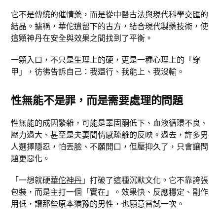
它不是傳統的催情藥，而是從中醫古法與現代科學交匯的
結晶。據稱，華佗遺留下的古方，結合現代製藥技術，使
這顆神丹在安全與效果之間找到了平衡。
一顆入口，不只是生理上的硬，更是一種心理上的「穿
甲」，彷彿告訴自己：我還行、我能上、我沒輸。
性無能不是罪，而是需要處理的問題
性無能的成因繁雜，可能是睪固酮低下、血液循環不良、
壓力過大、甚至是夫妻間情感疏離的反映。過去，許多男
人選擇隱忍，怕丟臉、不願開口，但壓抑久了，只會讓問
題更惡化。
「一想就硬
華佗神丹
」打破了這種沉默文化。它不靠誇張
包裝，而是主打一個「實在」。效果快、反應穩定、副作
用低，讓那些原本猶豫的男性，也願意嘗試一次。