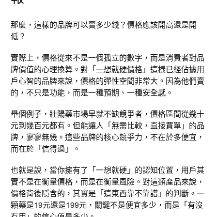
那麼，這樣的品牌可以賣多少錢？價格應該開高還是開
低？
實際上，價格從來不是一個孤立的數字，而是消費者對品
牌價值的心理換算。對「
一想就硬價格
」這樣已經佔據用
戶心智的品牌來說，價格的彈性空間非常大。因為他們賣
的，不只是功能，而是一種預期、一種安全感。
舉個例子，壯陽藥市場早就不缺競爭者，價格區間從幾十
元到幾百元都有。但能讓人「無需比較，直接買單」的品
牌，寥寥無幾。這些品牌的核心競爭力，不在於多便宜，
而在於「信得過」。
也就是說，當你擁有了「一想就硬」的認知位置，用戶其
實不是在衡量價格，而是在衡量風險。對這類產品來說，
價格背後隱含的，其實是「這東西靠不靠譜」的判斷。一
顆藥是19元還是199元，關鍵不是便宜多少，而是「有沒
有用」的信心值是多少。