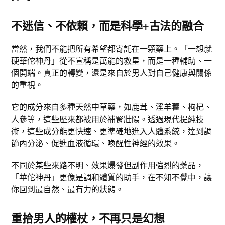
不迷信、不依賴，而是科學+古法的融合
當然，我們不能把所有希望都寄託在一顆藥上。「一想就
硬華佗神丹」從不宣稱是萬能的救星，而是一種輔助、一
個開端。真正的轉變，還是來自於男人對自己健康與關係
的重視。
它的成分來自多種天然中草藥，如鹿茸、淫羊藿、枸杞、
人參等，這些歷來都被用於補腎壯陽。透過現代提純技
術，這些成分能更快速、更準確地進入人體系統，達到調
節內分泌、促進血液循環、喚醒性神經的效果。
不同於某些來路不明、效果爆發但副作用強烈的藥品，
「華佗神丹」更像是調和體質的助手，在不知不覺中，讓
你回到最自然、最有力的狀態。
重拾男人的權杖，不再只是幻想