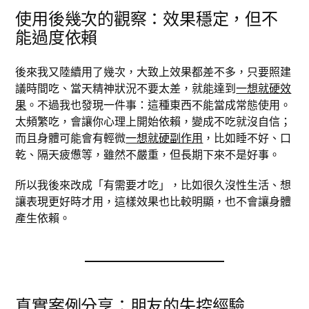
使用後幾次的觀察：效果穩定，但不
能過度依賴
後來我又陸續用了幾次，大致上效果都差不多，只要照建
議時間吃、當天精神狀況不要太差，就能達到
一想就硬效
果
。不過我也發現一件事：這種東西不能當成常態使用。
太頻繁吃，會讓你心理上開始依賴，變成不吃就沒自信；
而且身體可能會有輕微
一想就硬副作用
，比如睡不好、口
乾、隔天疲憊等，雖然不嚴重，但長期下來不是好事。
所以我後來改成「有需要才吃」，比如很久沒性生活、想
讓表現更好時才用，這樣效果也比較明顯，也不會讓身體
產生依賴。
真實案例分享：朋友的失控經驗