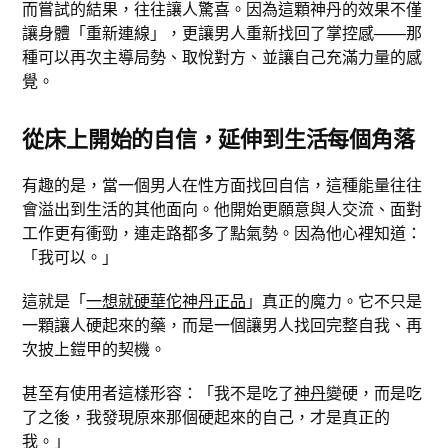
而嘗試的結果，往往讓人驚喜。因為這顆神丹的效果不僅
讓身體「重新連線」，更讓男人重新找回了掌控感——那
種可以再次主導局勢、取悅對方、並讓自己充滿力量的感
覺。
從床上開始的自信，延伸到生活每個角落
有趣的是，當一個男人在性方面找回自信，這種能量往往
會溢出到生活的其他面向。他開始更願意與人交流、面對
工作更有衝勁，連走路都多了點氣勢。因為他心裡知道：
「我可以。」
這就是「
一想就硬華佗神丹正品
」真正的魔力。它不只是
一顆讓人硬起來的藥，而是一個讓男人找回完整自我、再
次披上鎧甲的契機。
甚至有使用者這樣形容：「我不是吃了
神丹
變硬，而是吃
了之後，我發現原來那個硬起來的自己，才是真正的
我。」