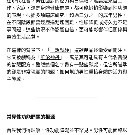
在現代社會，男性面對的壓力與日俱增，無論是來自工
作、家庭，還是身體健康問題，都可能悄悄影響到性功能
的表現。根據多項臨床研究，超過三分之一的成年男性，
在不同階段都曾經歷過勃起困難、性慾降低或持久力不足
等問題。這些情況不僅影響自信，更可能影響伴侶關係與
整體生活品質。
在這樣的背景下，「
一想就硬
」這款產品逐漸受到關注。
它又被戲稱為「
華佗神丹
」，寓意其可能具有古代名醫般
的智慧配方。雖然這個名字帶有一點幽默感，但它所瞄準
的卻是非常現實的問題：如何幫助男性重拾身體的活力與
主導感。
常見性功能問題的根源
首先我們得理解，性功能障礙並不罕見。男性可能面臨以