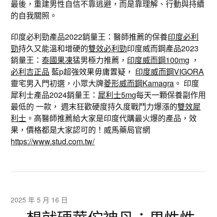
最後，重建男性自信不靠逃避，而是靠理解、行動與持續
的自我關照。
印度必利勁產品2022銷量王：醫師推薦的保養
印度必利
勁
持久又能溫和增硬的
雙效必利勁
印度威而鋼產品2023
銷量王：
泰國果凍
猛男極力推薦，
印度威而鋼100mg
，
必利吉正品
藍p超強效果毋庸置疑，
印度威而鋼VIGORA
靈宅男入門初選，小眾大牌
菱形威而鋼Kamagra
。 印度
犀利士產品2024銷量王：
犀利士5mg
每天一顆保養副作用
最低的 一款， 週末狂歡硬度持久度戰鬥力爆漲的
雙效犀
利士
。高醫師推薦給大家是印度代購最火爆的產品，效
果，價格都是大家認可的！威馬藥局官網
https://www.stud.com.tw/
2025 年 5 月 16 日