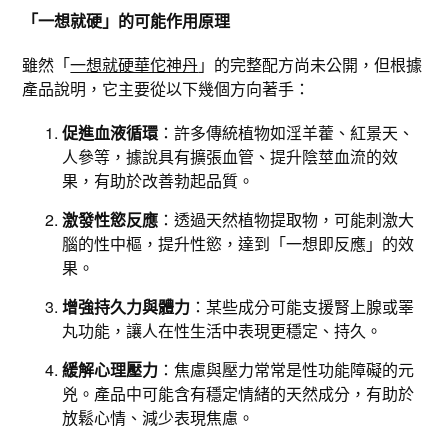
「一想就硬」的可能作用原理
雖然「
一想就硬華佗神丹
」的完整配方尚未公開，但根據
產品說明，它主要從以下幾個方向著手：
促進血液循環
：許多傳統植物如淫羊藿、紅景天、
人參等，據說具有擴張血管、提升陰莖血流的效
果，有助於改善勃起品質。
激發性慾反應
：透過天然植物提取物，可能刺激大
腦的性中樞，提升性慾，達到「一想即反應」的效
果。
增強持久力與體力
：某些成分可能支援腎上腺或睪
丸功能，讓人在性生活中表現更穩定、持久。
緩解心理壓力
：焦慮與壓力常常是性功能障礙的元
兇。產品中可能含有穩定情緒的天然成分，有助於
放鬆心情、減少表現焦慮。