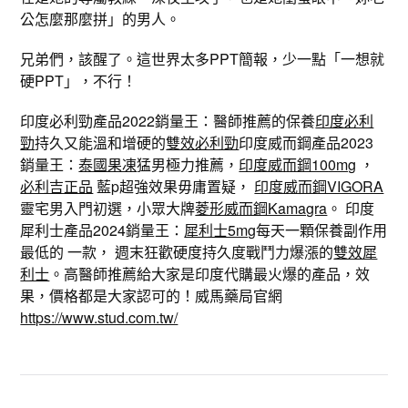
公怎麼那麼拼」的男人。
兄弟們，該醒了。這世界太多PPT簡報，少一點「一想就
硬PPT」，不行！
印度必利勁產品2022銷量王：醫師推薦的保養
印度必利
勁
持久又能溫和增硬的
雙效必利勁
印度威而鋼產品2023
銷量王：
泰國果凍
猛男極力推薦，
印度威而鋼100mg
，
必利吉正品
藍p超強效果毋庸置疑，
印度威而鋼VIGORA
靈宅男入門初選，小眾大牌
菱形威而鋼Kamagra
。 印度
犀利士產品2024銷量王：
犀利士5mg
每天一顆保養副作用
最低的 一款， 週末狂歡硬度持久度戰鬥力爆漲的
雙效犀
利士
。高醫師推薦給大家是印度代購最火爆的產品，效
果，價格都是大家認可的！威馬藥局官網
https://www.stud.com.tw/