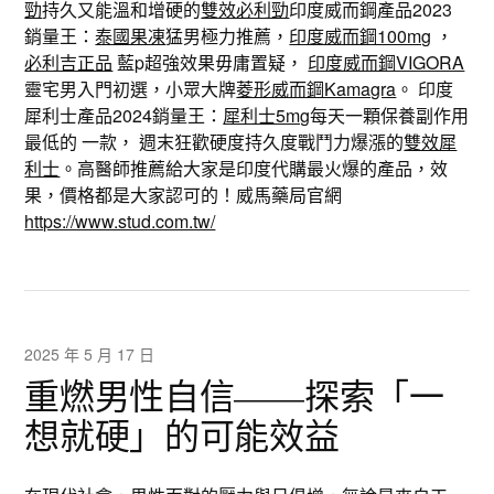
勁
持久又能溫和增硬的
雙效必利勁
印度威而鋼產品2023
銷量王：
泰國果凍
猛男極力推薦，
印度威而鋼100mg
，
必利吉正品
藍p超強效果毋庸置疑，
印度威而鋼VIGORA
靈宅男入門初選，小眾大牌
菱形威而鋼Kamagra
。 印度
犀利士產品2024銷量王：
犀利士5mg
每天一顆保養副作用
最低的 一款， 週末狂歡硬度持久度戰鬥力爆漲的
雙效犀
利士
。高醫師推薦給大家是印度代購最火爆的產品，效
果，價格都是大家認可的！威馬藥局官網
https://www.stud.com.tw/
2025 年 5 月 17 日
重燃男性自信——探索「一
想就硬」的可能效益