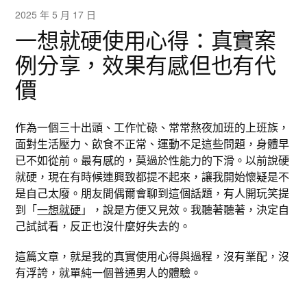
2025 年 5 月 17 日
一想就硬使用心得：真實案
例分享，效果有感但也有代
價
作為一個三十出頭、工作忙碌、常常熬夜加班的上班族，
面對生活壓力、飲食不正常、運動不足這些問題，身體早
已不如從前。最有感的，莫過於性能力的下滑。以前說硬
就硬，現在有時候連興致都提不起來，讓我開始懷疑是不
是自己太廢。朋友間偶爾會聊到這個話題，有人開玩笑提
到「
一想就硬
」，說是方便又見效。我聽著聽著，決定自
己試試看，反正也沒什麼好失去的。
這篇文章，就是我的真實使用心得與過程，沒有業配，沒
有浮誇，就單純一個普通男人的體驗。