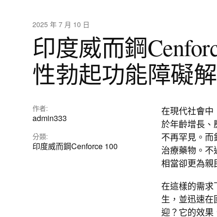
2025 年 7 月 10 日
印度威而鋼Cenfor
性勃起功能障礙解
作者:
在現代社會中
admin333
於年齡增長、
不再罕見。而針
分類:
印度威而鋼Cenforce 100
治療藥物。不
相當卻更為親
在這樣的需求下，
生，並迅速在
迎？它的效果