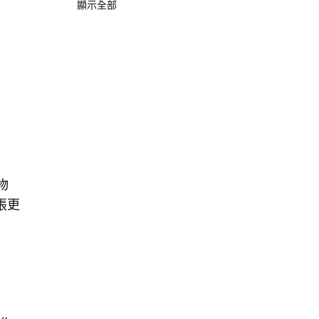
顯示全部
物
張更