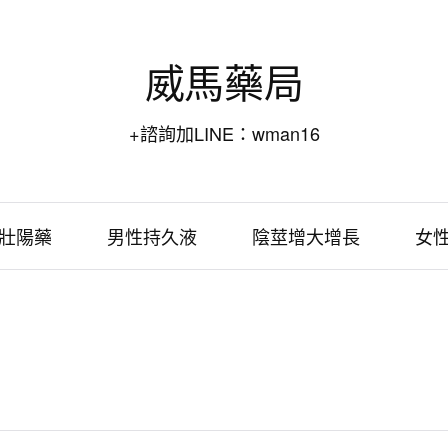
威馬藥局
+諮詢加LINE：wman16
壯陽藥
男性持久液
陰莖增大增長
女