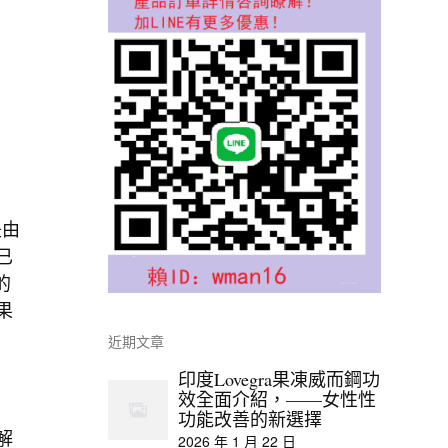
是由
已
的
果
近期文章
印度Lovegra果凍威而鋼功
效全面介紹，——女性性
功能改善的新選擇
解
2026 年 1 月 22 日