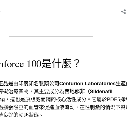
force 100是什麼？
0正品
是由印度知名製藥公司
生產
Centurion Laboratories
障礙治療藥物，其主要成分為
西地那非（Sildenafil
，這也是原版威而鋼的核心活性成分。它屬於PDE5抑
mg
過擴張陰莖的血管來促進血液流動，在性刺激的情況下幫
持良好的勃起狀態。