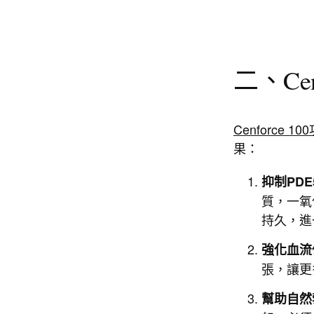
二、Ce
Cenforce 10
果：
抑制PD
質，一氧
持久，進
強化血流
張，讓更
幫助自然