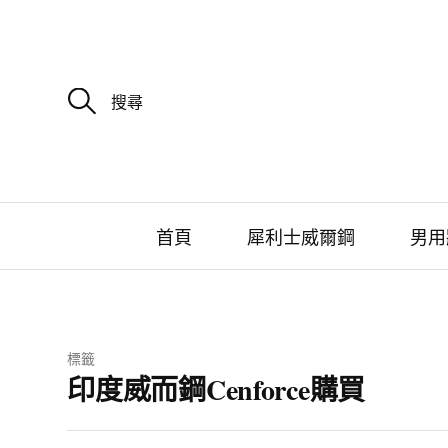
搜
尋
關
鍵
字
:
首頁
犀利士威爾鋼
男用
標籤
印度威而鋼Cenforce購買