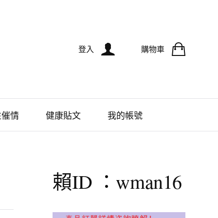
登入
購物車
性催情
健康貼文
我的帳號
賴ID ：wman16