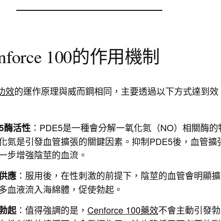
nforce 100的作用機制
0功效
的運作原理與威而鋼相同，主要透過以下方式達到效
：PDE5是一種會分解一氧化氮（NO）相關酶的
E5酶活性
化氮是引發血管擴張的關鍵因素。抑制PDE5後，血管擴
一步增強陰莖的血流。
：服用後，在性刺激的前提下，陰莖的血管會明顯擴
供應
多血液流入海綿體，促使勃起。
：值得強調的是，
Cenforce 100藥效
不會主動引發勃
勃起