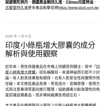
就硬華陀神丹
、
德國黑金剛持久液
、
Climax印度神油
、
古聖堂持久液
更多產品點擊官網
https://www.stud.com.tw/
2026 年 1 月 8 日
印度小綠瓶增大膠囊的成分
解析與使用觀察
近年來，男性保健產品在市場上持續受到關注，其中「
印
度小綠瓶增大膠囊
」因名稱醒目、來源神祕而引起不少討
論。有人對其效果抱有期待，也有人對安全性與實際作用
存疑。本文將從產品背景、常見成分、宣稱原理、使用方
式與注意事項等面向進行整理，協助讀者以較為理性的角
度認識這類產品，而非單純被廣告用語左右。
本文產品在哪裡買可以買到？
印度小綠瓶增大膠囊哪裡