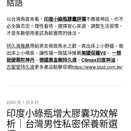
結語
以台灣角度來看，
印度小綠瓶膠囊評價
不應被神話，也不
必全盤否定。理性看待、選擇安心來源、調整生活習慣，
才是多數使用者認為較實際的做法。
持久液推薦
帶給男女極致魚水之歡，爽出床上小野貓，做
出床上小噴泉，讓性福一路猛沖推薦
美國保羅V8
、
一想
就硬華陀神丹
、
德國黑金剛持久液
、
Climax印度神油
、
古聖堂持久液
更多產品點擊官網
https://www.stud.com.tw/
2026 年 1 月 8 日
印度小綠瓶增大膠囊功效解
析｜台灣男性私密保養新選