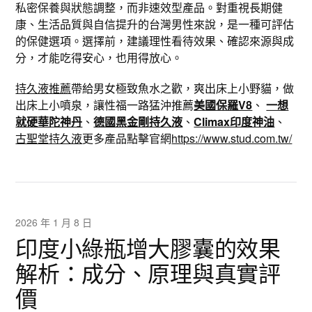
私密保養與狀態調整，而非速效型產品。對重視長期健
康、生活品質與自信提升的台灣男性來說，是一種可評估
的保健選項。選擇前，建議理性看待效果、確認來源與成
分，才能吃得安心，也用得放心。
持久液推薦
帶給男女極致魚水之歡，爽出床上小野貓，做
出床上小噴泉，讓性福一路猛沖推薦
美國保羅V8
、
一想
就硬華陀神丹
、
德國黑金剛持久液
、
Climax印度神油
、
古聖堂持久液
更多產品點擊官網
https://www.stud.com.tw/
2026 年 1 月 8 日
印度小綠瓶增大膠囊的效果
解析：成分、原理與真實評
價