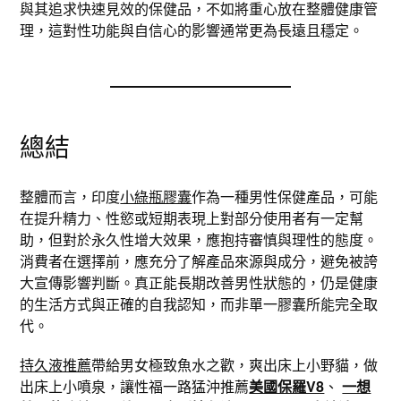
與其追求快速見效的保健品，不如將重心放在整體健康管
理，這對性功能與自信心的影響通常更為長遠且穩定。
總結
整體而言，印度
小綠瓶膠囊
作為一種男性保健產品，可能
在提升精力、性慾或短期表現上對部分使用者有一定幫
助，但對於永久性增大效果，應抱持審慎與理性的態度。
消費者在選擇前，應充分了解產品來源與成分，避免被誇
大宣傳影響判斷。真正能長期改善男性狀態的，仍是健康
的生活方式與正確的自我認知，而非單一膠囊所能完全取
代。
持久液推薦
帶給男女極致魚水之歡，爽出床上小野貓，做
出床上小噴泉，讓性福一路猛沖推薦
美國保羅V8
、
一想