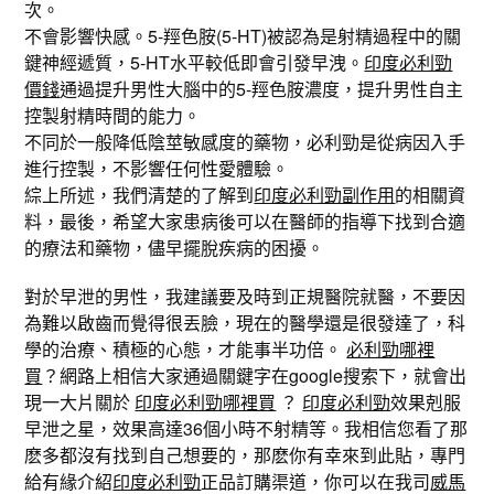
次。
不會影響快感。5-羥色胺(5-HT)被認為是射精過程中的關
鍵神經遞質，5-HT水平較低即會引發早洩。
印度必利勁
價錢
通過提升男性大腦中的5-羥色胺濃度，提升男性自主
控製射精時間的能力。
不同於一般降低陰莖敏感度的藥物，必利勁是從病因入手
進行控製，不影響任何性愛體驗。
綜上所述，我們清楚的了解到
印度必利勁副作用
的相關資
料，最後，希望大家患病後可以在醫師的指導下找到合適
的療法和藥物，儘早擺脫疾病的困擾。
對於早泄的男性，我建議要及時到正規醫院就醫，不要因
為難以啟齒而覺得很丟臉，現在的醫學還是很發達了，科
學的治療、積極的心態，才能事半功倍。
必利勁哪裡
買
？網路上相信大家通過關鍵字在google搜索下，就會出
現一大片關於
印度必利勁哪裡買
？
印度必利勁
效果剋服
早泄之星，效果高達36個小時不射精等。我相信您看了那
麽多都沒有找到自己想要的，那麽你有幸來到此貼，專門
給有緣介紹
印度必利勁
正品訂購渠道，你可以在我司
威馬