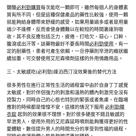
鹽酸
必利勁購買
每次能吃一顆即可，雖然每個人的身體素
質有所不同，但是這種保健產品的藥性比較強，使用一顆
就能夠給身體帶來舒緩的感受，如果用量過多或者是用量
過少不達標，反而會使身體難以在較短的時間裏達到吸
收。其不良反應包括乏力、疲倦、打哈欠、惡心、口幹、
腹瀉或出汗等。該藥物最好不要長時間
必利勁使用
，有一
定的耐藥性，患者可產生依賴，一旦停藥則早泄的癥狀繼
續加重，可交替使用艾尼森噴劑這樣的外用情趣用品。
三、太敏感吃(必利勁)達泊西汀沒效果後的替代方法
很多男性在進行正常性生活的過程當中由於自身丁丁感覺
太敏感，對於伴侶強力的刺激和溫熱的體內刺激完全沒有
控製力，同時自己的心態也特別的緊張或者焦慮，在臨場
應對的時候都是惶惶不安，這樣的情況下服用
必利勁膜
衣錠
起到的效果很不理想。對於很多硬度不錯且敏感的
早泄男人，使用外用的艾尼森延時噴劑能夠獲得更好的性
愛體驗，數倍提升男人的時間充分的享受到性福的過程，
同時也會讓我們心態能夠變得更加積極。