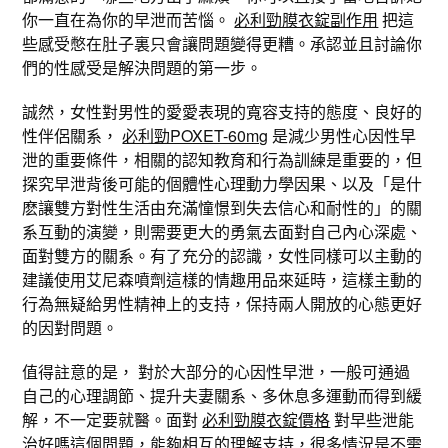
你一直在為你的早泄而苦惱。
必利勁膜衣錠副作用
把這
些感受憋在肚子裏只會讓問題變得更糟。承認並且討論你
們的性感受是解決問題的第一步。
誠然，女性對男性的愛愛表現的寬容支持的態度、良好的
性伴侶關系，
必利勁POXET-60mg
是減少男性心因性早
泄的重要條件，相關的認知教育和行為訓練是重要的，但
探究早泄背後可能的個體性心理動力學因果、以及「是什
麽讓雙方對性生活由充滿憧憬到失去信心和耐性的」的關
系互動的演變，則需要更大的勇氣去面對自己內心深處、
面對雙方的關系。有了充分的認識，女性同樣可以主動的
建議使用艾尼森噴劑這樣的情趣用品來延時，這樣主動的
行為無疑給男性精神上的支持，保持兩人開放的心態更好
的因對問題。
值得註意的是， 對於大部分的心因性早泄，一般可通過
自己的心理調節、提升夫妻關系、多休息多運動而得到緩
解，不一定要就醫。面對
必利勁膜衣錠價格
​​​​​​​對早些泄能
治好嗎這個問題，能夠相互的理解支持，很多情況是不需