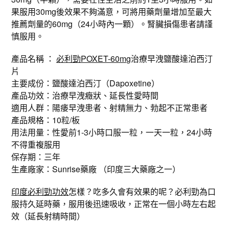
果服用30mg後效果不夠滿意，可將用藥劑量增加至最大
推薦劑量的60mg（24小時內一顆）。腎臟損傷患者請謹
慎服用。
產品名稱 ：
必利勁POXET-60mg
治療早洩鹽酸達泊西汀
片
主要成份：鹽酸達泊西汀（Dapoxetine）
產品功效：治療早洩癥狀、延長性愛時間
適用人群：陽痿早洩患者、射精無力、勃起不正常患者
產品規格：10粒/板
用法用量：性愛前1-3小時口服一粒，一天一粒，24小時
不得重複服用
保存期：三年
生產廠家：Sunrise藥廠 （印度三大藥廠之一）
印度必利勁功效
怎樣？吃多久會有效果的呢？必利勁為口
服持久延時藥，服用後迅速吸收，正常在一個小時左右起
效（延長射精時間）