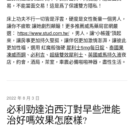
易，不能當面交易！這是爲了保護雙方隱私！
床上功夫不行一切皆是浮雲，硬度是女性衡量一個男人，
讓你不疲軟 讓她劇烈顛簸！更多推薦威馬藥局官網嚴
選：
https://www.stud.com.tw/
，男人，讓“小帳篷”頂起
來，讓房事更加持久堅挺，讓伴侶更加激情澎湃，讓彼此
更加性福，選用 紅魔般強硬
犀利士5mg每日錠
、
泰國果
凍威而鋼
、
必利吉
、
超級雙效犀利士
、
英國威馬持久液
夜
店，約會，酒局，茶室，車震必備啪啪神器，盡性生活。
2022 年 8 月 3 日
必利勁達泊西汀對早些泄能
治好嗎效果怎麽樣?