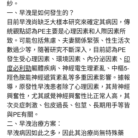
紗。
一、早洩是如何發生的？
目前早洩尚缺乏大樣本研究來確定其病因，傳
統觀點認為PE主要是心理因素和人際因素所
致。可能包括焦慮、夫妻關係緊張、性生活次
數過少等，隨著研究不斷深入，目前認為PE
發生受心理因素、環境因素、內分泌因素、
印
度必利勁
軀體疾病、神經電生理紊亂、中樞5-
羥色胺能神經遞質紊亂等多重因素影響。據報
導，原發性早洩患者除了心理因素，其背神經
興奮性，尤其感覺神經興奮性比正常人高，其
次炎症刺激、包皮過長、包莖、長期用手等皆
與PE有關。
二、早洩治療方案：
早洩病因如此之多，因此其治療尚無特殊藥