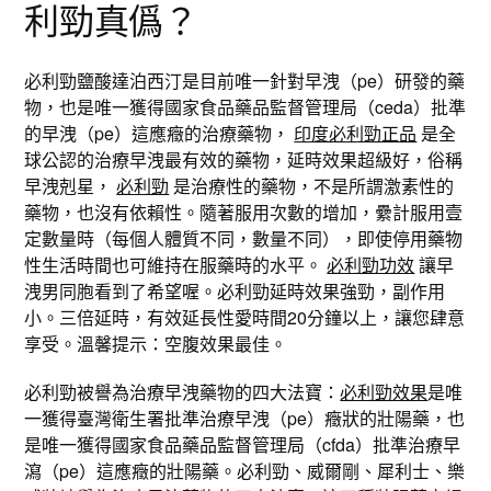
利勁真僞？
必利勁鹽酸達泊西汀是目前唯一針對早洩（pe）研發的藥
物，也是唯一獲得國家食品藥品監督管理局（ceda）批準
的早洩（pe）這應癥的治療藥物，
印度必利勁正品
是全
球公認的治療早洩最有效的藥物，延時效果超級好，俗稱
早洩剋星，
必利勁
是治療性的藥物，不是所謂激素性的
藥物，也沒有依賴性。隨著服用次數的增加，纍計服用壹
定數量時（每個人體質不同，數量不同），即使停用藥物
性生活時間也可維持在服藥時的水平。
必利勁功效
讓早
洩男同胞看到了希望喔。必利勁延時效果強勁，副作用
小。三倍延時，有效延長性愛時間20分鐘以上，讓您肆意
享受。溫馨提示：空腹效果最佳。
必利勁被譽為治療早洩藥物的四大法寶：
必利勁效果
是唯
一獲得臺灣衛生署批準治療早洩（pe）癥狀的壯陽藥，也
是唯一獲得國家食品藥品監督管理局（cfda）批準治療早
瀉（pe）這應癥的壯陽藥。必利勁、威爾剛、犀利士、樂