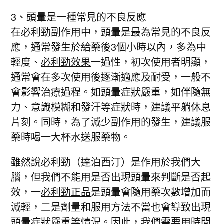
3、頭暈是一種常見的不良反應
在必利勁副作用中，頭暈是最為常見的不良反
應，通常發生於給藥後3個小時以內，多為中
輕度、
必利勁效果
一過性，初次使用者明顯，
通常會在多次使用後逐漸適應及耐受，一般不
會影響治療過程。如頭暈症狀嚴重，如伴隨無
力、意識模糊和發汗等症狀時，建議平躺休息
片刻。同時，為了減少副作用的發生，建議服
藥時喝一大杯水送服藥物。
雖然說必利勁（達泊西汀）是作用於我們大
腦，但我們不能用是否出現頭暈來判斷是否起
效，一
必利勁正品
是頭暈會隨用藥次數增加而
減輕，二是劑量和服用方法不當也會導致出現
頭暈症狀嚴重等情況。因此，我們需要用時間