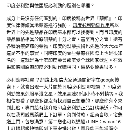
印度必利勁與德國販必利勁的區別在哪裡？
成分上是沒有任何區別的，印度被稱為世界『藥都』。印
度法律保護當地藥廠進行強防，
印度必利勁副作用
所以
世界上的先進藥品在印度基本都可以找得到。而且印度的
藥品價格相當於原研藥的十分之壹，甚至百分之壹！還有
各種治療癌癥的藥物。印度的製藥技術也先進於大六20年
這是不爭的事實，同時印度的壹些藥廠在國際上也是很知
名的！這就是為什麼印度藥會那麼受全球國家歡迎。在效
果和德國原廠
印度必利勁代購
相同，價格要優惠很多。
必利勁哪裡買
？網路上相信大家通過關鍵字在google搜
索下，就會出現一大片關於
印度必利勁哪裡買
？
印度必
利勁
效果剋服早泄之星，效果高達36個小時不射精等。我
相信您看了那麽多都沒有找到自己想要的，那麽你有幸來
到此貼，專門給有緣介紹
印度必利勁
正品訂購渠道，你可
以在我司
威馬藥局
上下訂單，貨到付款，超商自取，宅急
送上門，包您滿意！第二您也可以通過+LINE：wman16
上訂購超級快速即刻下單安排出貨！問我能不能當面交