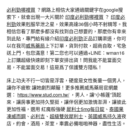
必利勁哪裡買
？網路上相信大家通過關鍵字在google搜
索下，就會出現一大片關於
印度必利勁哪裡買
？
印度必
利勁
效果剋服早泄之星，效果高達36個小時不射精等。我
相信您看了那麽多都沒有找到自己想要的，那麽你有幸來
到此貼，專門給有緣介紹
印度必利勁
正品訂購渠道，你可
以在我司
威馬藥局
上下訂單，貨到付款，超商自取，宅急
送上門，包您滿意！第二您也可以通過+LINE：wman16
上訂購超級快速即刻下單安排出貨！問我能不能當面交
易，不能當面交易！這是爲了保護雙方隱私！
床上功夫不行一切皆是浮雲，硬度是女性衡量一個男人，
讓你不疲軟 讓她劇烈顛簸！更多推薦威馬藥局官網嚴
選：
https://www.stud.com.tw/
，男人，讓“小帳篷”頂起
來，讓房事更加持久堅挺，讓伴侶更加激情澎湃，讓彼此
更加性福，選用 紅魔般強硬
犀利士5mg每日錠
、
泰國果
凍威而鋼
、
必利吉
、
超級雙效犀利士
、
英國威馬持久液
夜
店，約會，酒局，茶室，車震必備啪啪神器，盡性生活。