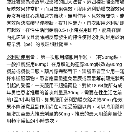
威壯被譽為治療早洩藥物的四大法寶。這四種壯陽藥市場
反映效果非常好，而且效果強效，服用
必利勁膜衣錠效果
後沒有臉紅心跳加速等癥狀、無副作用、見效時間快、能
有效解決陽痿早洩癥狀，提升性能力，首次服用必利勁即
可起效，在性生活開始前0.5-1小時服用即可，能夠在體
內迅速吸收且消除副反應發生的特性使得必利勁是用於治
療早洩（pe）的最理想壯陽藥。
必利勁使用
量： 第一次服用請服用半粒，（有30mg裝，
一般推薦服用60mg）在身體能夠適應30mg裝改為60mg
餐前或餐後口服。藥片應完整吞下。建議患者至少用一滿
杯水送服藥物。患者應盡量避免暈厥或頭暈等前驅癥狀所
引起的受傷。一天服用不超過兩粒。對於18-64歲所有成
年男性患者推薦的首次劑量爲30mg，需要在性生活之前
約1至3小時服用。如果服用
必利勁膜衣錠功效
30mg後效
果不夠滿意且副作用尚在可接受範圍以內，可以將用藥劑
量增加至最大推薦劑量的60mg。推薦的最大用藥劑量使
用頻率爲每24小時壹次。