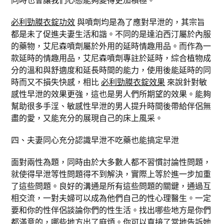
必利勁膜衣錠功效
與噴劑均是為了應對早泄的，其宗旨
都是未了促進夫妻生活和諧。不同的是達泊西汀屬於內服
的藥物，艾尼森噴劑屬於外用的延時情趣用品。而作為一
款延時的情趣用品，艾尼森噴劑專註於延時，綜合植物成
分的溫和與舒適度和延長時間的能力，使用後能延時的同
時而又不損失快感，相比
必利勁膜衣錠效果
來說針對敏
感性早泄的效果更強，這也是男人們所期望的效果。能夠
幫助很多手淫、敏感性早泄的男人提升時間後帶給伴侶無
盡的愛，又能充分的展現自己的床上風采。
四、夫妻同心充分認識早泄不吃藥也能搞定早泄
面對兩性為題，同時由於大多數人都不習慣討論性問題，
就使得早泄等性問題得不到解決，實際上等於進一步加重
了這些問題。良好的溝通是所有這些問題的關鍵，通過互
相交流，一對夫婦可以成為他們自己的性心理醫生。一定
要和你的性伴侶談論你們的性生活。找出哪些地方是你們
都滿意的，哪些地方出了麻煩。你可以直接了當地告訴她