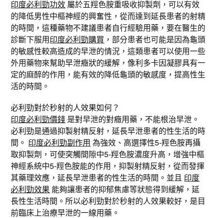
印度必利勁功效
屬於五羥色胺重吸收抑製劑，可以有效
的降低男性中樞神經的興奮性，從而達到延長患者的射精
的時間，這種藥物不建議患者自行經驗用藥，要在醫生的
診斷下服用
印度必利勁購買
，部分患者也可能是因為龜頭
的敏感性較高造成的早泄的情況，這類患者可以使用一些
外用藥物來幫助早泄癥狀的緩解，像利多卡因凝膠具有一
定的麻醉的作用，能有效的降低龜頭的敏感度，提高性生
活的時間。
必利勁對於秒射的人效果如何？
印度必利勁價錢
是對早泄的對癥用藥，不能根治早泄。
必利勁是通過抑製射精反射，延長早泄患者的性生活的時
間。
印度必利勁副作用
為強效、高選擇性5-羥色胺再攝
取抑製劑，可使突觸間隙中5-羥色胺濃度升高，增強中樞
神經系統中5-羥色胺能的作用，抑製射精反射，從而發揮
其藥理效應，延長早泄患者的性生活的時間。並且
印度
必利勁效果
能夠讓患者的抑郁焦慮等狀態得到緩解，延
長性生活時間。所以必利勁對於秒射的人效果較好，是目
前臨床上治療早泄的一線用藥。