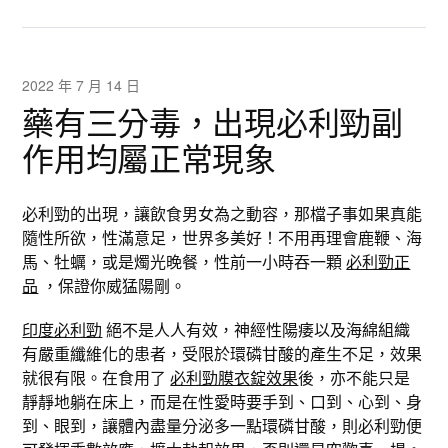
2022 年 7 月 14 日
藥有三分毒，出現必利勁副
作用均屬正常現象
必利勁的出現，讓飲食男女為之動容，那檔子事如果真能
隨性所欲，性滿意足，世界多美好！不用再理會鹿鞭、海
馬、牡蠣，或是燭光晚餐，性前一小時吞一顆
必利勁正
品
，保證你威猛陽剛。
印度必利勁
​​​​​絕不是人人有效，神經性陽痿以及海綿組織
有嚴重纖維化的患者，受限於環磷甘酸的產生不足，效果
就很有限。在食用了
必利勁膜衣錠效果
後，亦不能只是
靜靜地躺在床上，而是在性愛時要手到、口到、心到、身
到、眼到，讓體內盡量分泌多一點環磷甘酸，則必利勁便