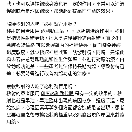
狀，也可以選擇鍛煉身體也有一定的作用。平常可以通過
慢跑或者是瑜伽鍛煉，都能起到提高性生活的效果。
陽痿秒射的人吃了必利勁管用嗎？
秒射的患者服用
必利勁正品
， 可以起到治療作用。 秒射
是指男性射精更快，插入陰道後幾秒鐘內射精。而
必利
勁膜衣錠價格
可以延遲體內的神經傳導，從而避免神經
過度敏感，減少快速神經興奮，誘發射精。同時，建議此
類患者註意勃起功能和性生活頻率，並進行對應治療。由
於勃起功能差，一些患者無法保持長期勃起，導致射精迅
速，必要時需進行改善勃起功能的治療。
疲軟秒射的人吃了必利勁管用嗎？
秒射的患者服用
印度必利勁代購
是有一定的效果的，秒
射也就是早泄，早泄臨床出現的病因較多，過度手淫，原
始疾病，心理因素等等多個方面都會造成患者出現，患者
需要就醫之後根據癥狀的輕重以及病癥出現的原因來對癥
用藥。