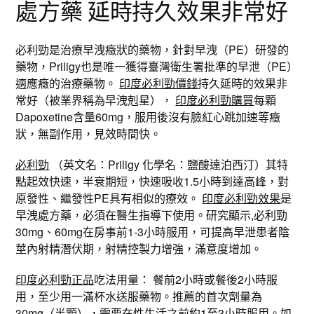
處方藥 延時持久效果非常好
必利勁是治療早洩癥狀的藥物，針對早洩（PE）研發的
藥物，Priligy也是唯一獲得臺灣衛生署批準的早泄（PE）
適應癥的治療藥物。
印度必利勁價錢
持久延時的效果非
常好（被業界稱為早洩剋星），
印度必利勁購買
每顆
Dapoxetine含量60mg，服用後沒有臉紅心跳加速等癥
狀，無副作用，見效時間快。
必利勁
（英文名：Priligy 化學名：鹽酸達泊西汀）其特
點起效快速，半衰期短，快速吸收1.5小時到達高峰，對
原發性、繼發性PE具有相似的療效。
印度必利勁效果
是
早洩處方藥，必須在醫生指導下使用。研究顯示,必利勁
30mg、60mg在房事前1-3小時服用，可提高早泄患者陰
莖內射精潛伏期，射精控製力增強，滿意度增加。
印度必利勁正品
吃法用量： 餐前2小時或餐後2小時服
用，至少用一滿杯水送服藥物。推薦的首次劑量為
30mg（半顆），需要在性生活之前約1至3小時服用。如