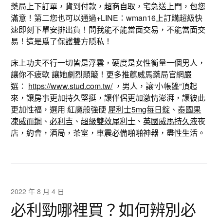
藥局
上下訂單，貨到付款，超商自取，宅急送上門，包您
滿意！第二您也可以通過+LINE：wman16上訂購超級快
速即刻下單安排出貨！問我能不能當面交易，不能當面交
易！這是爲了保護雙方隱私！
床上功夫不行一切皆是浮雲，硬度是女性衡量一個男人，
讓你不疲軟 讓她劇烈顛簸！更多推薦威馬藥局官網嚴
選：
https://www.stud.com.tw/
，男人，讓“小帳篷”頂起
來，讓房事更加持久堅挺，讓伴侶更加激情澎湃，讓彼此
更加性福，選用 紅魔般強硬
犀利士5mg每日錠
、
泰國果
凍威而鋼
、
必利吉
、
超級雙效犀利士
、
英國威馬持久液
夜
店，約會，酒局，茶室，車震必備啪啪神器，盡性生活。
2022 年 8 月 4 日
必利勁哪裡買？如何辨別必