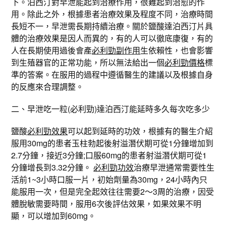
下。泊西汀對早泄能起到治療作用，很難起到治愈的作
用。除此之外，根據患者治療效果及程度不同，治療時間
長短不一，早泄需長期持續治療。關於鹽酸達泊西汀片具
體的治療效果是因人而異的，有的人可以徹底康復，有的
人在長期使用過後會產
必利勁副作用
生依賴性，也會影響
到生殖器官的正常功能，所以無法給出一個
必利勁價格
標
準的答案。在服用的過程中遵循醫生的建議以及根據自身
的反應來合理調整。
二、早泄吃一粒(必利勁)達泊西汀能延時多久每次吃多少
鹽酸
必利勁效果
可以起到延時的功效，根據有的醫生介紹
服用30mg的患者玉柱勃起後射溢潛伏期可從1分鐘增加到
2.7分鐘，接近3分鐘;口服60mg的患者射溢潛伏期可從1
分鐘增長到3.32分鐘。
必利勁功效
治療早泄通常需要性生
活前1~3小時口服一片，初始劑量為30mg，24小時內只
能服用一次，但是完全起效往往需要2～3周的治療，因受
體脫敏需要時間，服用6次後評估效果，如果效果不明
顯，可以增加到60mg。