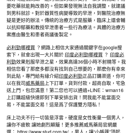
要吃藥就能夠改善的。但如果發現無法自我調整，就建議
到男科就診。對於器質性病變導致的早泄，到醫院治療無
疑是更好的辦法。傳統的治療方式是服藥，臨床上還會輔
以抗抑郁藥和教授早泄患者一些行為療法。具體的治療方
案應由醫生和患者商議後製定。
必利勁哪裡買
？網路上相信大家通過關鍵字在google搜
索下，就會出現一大片關於
印度必利勁哪裡買
？
印度必
利勁
效果剋服早泄之星，效果高達36個小時不射精等。我
相信您看了那麽多都沒有找到自己想要的，那麽你有幸來
到此貼，專門給有緣介紹
印度必利勁
正品訂購渠道，你可
以在我司
威馬藥局
上下訂單，貨到付款，超商自取，宅急
送上門，包您滿意！第二您也可以通過+LINE：wman16
上訂購超級快速即刻下單安排出貨！問我能不能當面交
易，不能當面交易！這是爲了保護雙方隱私！
床上功夫不行一切皆是浮雲，硬度是女性衡量一個男人，
讓你不疲軟 讓她劇烈顛簸！更多推薦威馬藥局官網嚴
選：
https://www.stud.com.tw/
，男人，讓“小帳篷”頂起