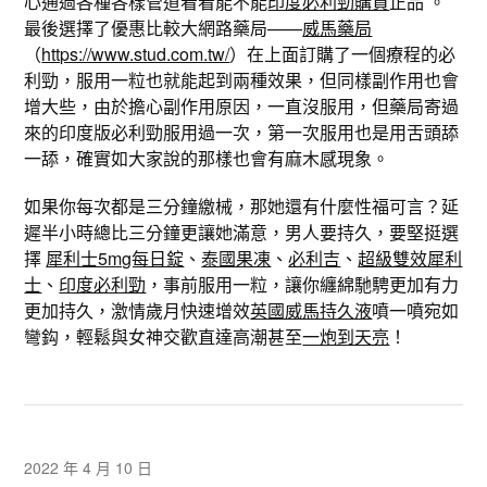
心通過各種各樣管道看看能不能
印度必利勁購買
正品 。
最後選擇了優惠比較大網路藥局——
威馬藥局
（
https://www.stud.com.tw/
）在上面訂購了一個療程的必
利勁，服用一粒也就能起到兩種效果，但同樣副作用也會
增大些，由於擔心副作用原因，一直沒服用，但藥局寄過
來的印度版必利勁服用過一次，第一次服用也是用舌頭舔
一舔，確實如大家說的那樣也會有麻木感現象。
如果你每次都是三分鐘繳械，那她還有什麼性福可言？延
遲半小時總比三分鐘更讓她滿意，男人要持久，要堅挺選
擇
犀利士5mg每日錠
、
泰國果凍
、
必利吉
、
超級雙效犀利
士
、
印度必利勁
，事前服用一粒，讓你纏綿馳騁更加有力
更加持久，激情歲月快速增效
英國威馬持久液
噴一噴宛如
彎鈎，輕鬆與女神交歡直達高潮甚至
一炮到天亮
！
2022 年 4 月 10 日