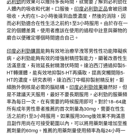
必利勁
的效果可以維持多長時間，就需要了解到必利勁在
人體內的吸收和代謝。口服後，
印度必利勁正品
會被迅速
吸收，大約在1–2小時後達到血漿濃度，然後的消除，因
而必利勁適合在性生活之前約1至3小時服用。由於存在一
定的個體差異，使用者應該在使用的過程中註意與藥物的
磨合以便確定哪個時間適合自己。
印度必利勁購買
能夠有效地治療早洩等男性性功能障礙疾
病，必利勁能夠有效的增強射精控製能力，顯著改善性生
活滿意度，有效延長射精潛伏時間。達泊西汀通過抑製5-
HT轉運體，能有效地抑製5-HT再攝取，提高突觸間隙5-
HT的濃度。研究表明，達泊西汀中樞抑製射精反射，鉅
細胞外側核是必需的腦結構。
印度必利勁效果
雖然好，但
是不建議天天服用，最好不要長期服用，必利勁的服藥頻
率為每日一次，在有需要的時候服用即可。對於18–64歲
所有成年男性患者推薦的首次劑量為30mg，需要在性生
活之前約1至3小時服用。如果服用30mg後效果不夠滿意
且副作用尚在可接受範圍以內，可以將用藥劑量增加至推
薦劑量的60mg。推薦的用藥劑量使用頻率為每24小時一