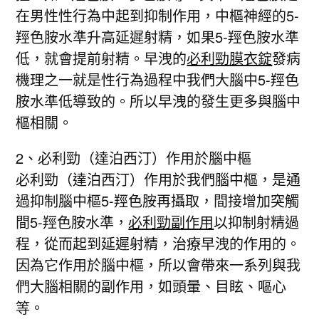
在男性性行為中起到抑制作用，中樞神經的5-
羥色胺水準升高延遲射精，如果5-羥色胺水準
低，就會提前射精。早洩的
必利勁膜衣錠
發病
機理之一就是性行為過程中我們大腦中5-羥色
胺水準低導致的。所以早洩的發生更多與腦中
樞相關。
2、必利勁（達泊西汀）作用於腦中樞
必利勁（達泊西汀）作用於我們腦中樞，是通
過抑制腦中樞5-羥色胺再攝取，間接增加突觸
間5-羥色胺水準，
必利勁副作用
以抑制射精過
程，從而起到延遲射精，治療早洩的作用的。
因為它作用於腦中樞，所以會帶來一系列與我
們大腦相關的副作用，如頭暈、目眩、嘔心
等。