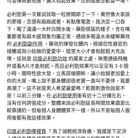
可發揮乘數效應，擴大勃起效果，否則還是空歡喜一場。
必利勁第一次嘗試就取一粒掰開舔了一下，果然像大家說
的那樣，舌頭有麻麻感覺，有點像電激。我決定一口吞
下，喝了滿滿一大杯白開水後，藥勁很猛的樣子。含在嘴
裏都會有麻木感現象均屬正常，通過多喝溫水來緩解藥效
的
必利勁副作用
，藥效的揮發在體内，經過您性器官的
接觸或與小姑娘的愛愛中，陰莖大小才會勃起粗大充血
唷，這就是
印度必利勁功效
的厲害之處，無需通過飛機
杯或看A片才能勃起。而且必利勁效果可以足足有３６個
小時，隨時性欲大發，立馬提槍開幹，讓小姑娘更加愛上
你的大屌，嘴上說不要身體卻很老實一直叫不要停，我要
高潮了。這不就是男人希望最愛嗎？乾跟刺激你說是不
是！以前三分鐘，在
必利勁使用
後有近十二分鐘左右，
沒有任何誇張成分，整體來說必利勁延長時間效果還是比
較靠譜的，但每個人身體體質不一樣，所以不是每個人服
用後都有我這樣效果。
印度必利勁哪裡買
？為了減輕經濟負擔，我還是下定決