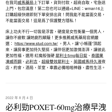
在我司
威馬藥局
上下訂單，貨到付款，超商自取，宅急送
上門，包您滿意！第二您也可以通過+LINE：wman16上
訂購超級快速即刻下單安排出貨！問我能不能當面交易，
不能當面交易！這是爲了保護雙方隱私！
床上功夫不行一切皆是浮雲，硬度是女性衡量一個男人，
讓你不疲軟 讓她劇烈顛簸！更多推薦威馬藥局官網嚴
選：
https://www.stud.com.tw/
，男人，讓“小帳篷”頂起
來，讓房事更加持久堅挺，讓伴侶更加激情澎湃，讓彼此
更加性福，選用 紅魔般強硬
犀利士5mg每日錠
、
泰國果
凍威而鋼
、
必利吉
、
超級雙效犀利士
、
英國威馬持久液
夜
店，約會，酒局，茶室，車震必備啪啪神器，盡性生活。
2022 年 8 月 4 日
必利勁POXET-60mg治療早洩