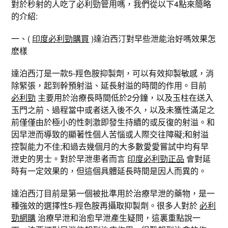
對於秒射的人吃了必利勁管用嗎，我們從以下4點來簡略
的介紹:
一、(
印度必利勁購買
)達泊西汀對早些泄能治好嗎效果怎
麽樣
達泊西汀是一款5-羥色胺抑製劑，可以有效抑製敏感，消
除緊張，起到幹預射溢、延長射溢的時間的作用。目前
必利勁
主要用於治療長時間低於2分鐘，以及玉柱在送入
玉門之前、過程當中或者送入後不久，以及未獲性滿足之
前僅僅由於極小的性刺激即發生持續的或反復的射溢。和
因早泄而導致的顯著性個人苦惱或人際交往障礙;和射溢
控製能力不佳;和過去幾個月的大多數愛愛嘗試中均有早
泄史的男士。對於早泄患者而言
印度必利勁正品
會對延
時有一定效果的，但這個具體延長時間是因人而異的。
達泊西汀目前是第一個被批準用於治療早泄的藥物，是一
種強效的選擇性5-羥色胺再攝取抑製劑。很多人對於
必利
勁網購
治療早泄和治愈早泄產生疑問，這裏重點說一