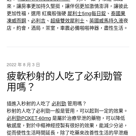
來，讓房事更加持久堅挺，讓伴侶更加激情澎湃，讓彼此
更加性福，選用 紅魔般強硬
犀利士5mg每日錠
、
泰國果
凍威而鋼
、
必利吉
、
超級雙效犀利士
、
英國威馬持久液
夜
店，約會，酒局，茶室，車震必備啪啪神器，盡性生活。
2022 年 8 月 3 日
疲軟秒射的人吃了必利勁管
用嗎？
插進入秒射的人吃了
必利勁
管用嗎？
秒射的人吃了必利勁一般是管用，可以起到一定的效果。
必利勁POXET-60mg
是屬於治療早泄的藥物，可以降低
敏感度，對於中樞神經控製有很好的效果，能減少分泌，
從而使性生活時間延長，除了吃藥來改善性生活的早泄癥