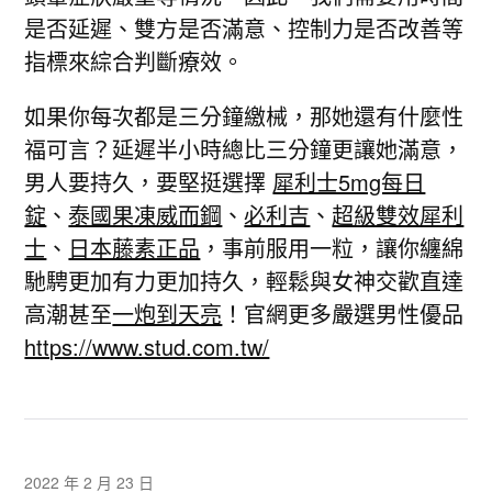
是否延遲、雙方是否滿意、控制力是否改善等
指標來綜合判斷療效。
如果你每次都是三分鐘繳械，那她還有什麼性
福可言？延遲半小時總比三分鐘更讓她滿意，
男人要持久，要堅挺選擇
犀利士5mg每日
錠
、
泰國果凍威而鋼
、
必利吉
、
超級雙效犀利
士
、
日本藤素正品
，事前服用一粒，讓你纏綿
馳騁更加有力更加持久，輕鬆與女神交歡直達
高潮甚至
一炮到天亮
！官網更多嚴選男性優品
https://www.stud.com.tw/
2022 年 2 月 23 日