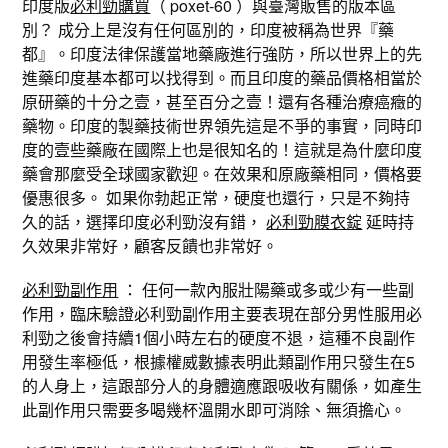
印度版
必利勁購買
（ poxet-60 ）與臺灣販售的版本區
別？ 成分上是沒有任何區別的，印度被稱為世界『藥
都』。印度法律保護當地藥廠進行強防，所以世界上的先
進藥印度基本都可以找得到。而且印度的藥品價格相當於
原研藥的十分之壹，甚至百分之壹！還有各種治療癌癥的
藥物。印度的製藥技術世界領先這是不爭的事實，同時印
度的壹些藥廠在國際上也是很知名的！這就是為什麼印度
藥會那麼受全球國家歡迎。在效果和原廠藥相同，價格要
優惠很多。 如果你勃起正常，硬度也還行，只是不夠持
久的話，選擇印度必利勁沒有錯，
必利勁膜衣錠
延時持
久效果非常好，顧客反饋也非常好。
必利勁副作用
： 任何一款內服壯陽藥或多或少有一些副
作用，臨床驗證必利勁副作用主要表現在部分男性服用必
利勁之後會持續1個小時左右的硬度不退，這種不良副作
用發生率極低，根據權威數據表明此類副作用只發生在5
的人身上，這跟部分人的身體適應跟吸收有關係，如產生
此副作用只需要多喝幾杯溫開水即可消除、無須擔心。