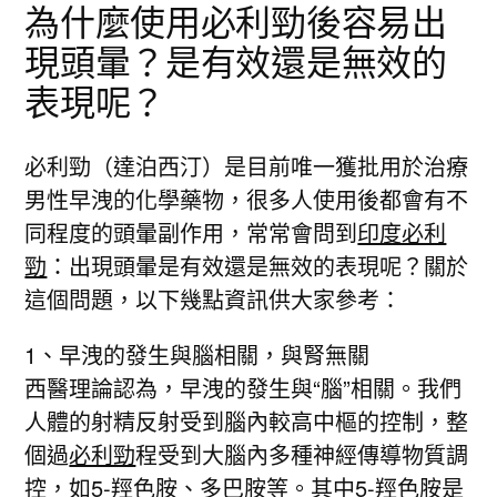
為什麼使用必利勁後容易出
現頭暈？是有效還是無效的
表現呢？
必利勁（達泊西汀）是目前唯一獲批用於治療
男性早洩的化學藥物，很多人使用後都會有不
同程度的頭暈副作用，常常會問到
印度必利
勁
：出現頭暈是有效還是無效的表現呢？關於
這個問題，以下幾點資訊供大家參考：
1、早洩的發生與腦相關，與腎無關
西醫理論認為，早洩的發生與“腦”相關。我們
人體的射精反射受到腦內較高中樞的控制，整
個過
必利勁
程受到大腦內多種神經傳導物質調
控，如5-羥色胺、多巴胺等。其中5-羥色胺是