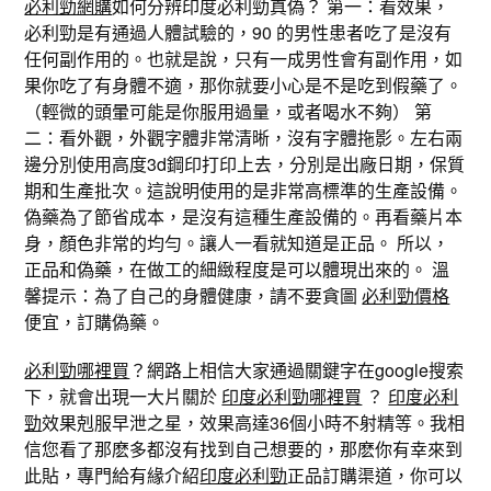
必利勁網購
如何分辨印度必利勁真偽？ 第一：看效果，
必利勁是有通過人體試驗的，90 的男性患者吃了是沒有
任何副作用的。也就是說，只有一成男性會有副作用，如
果你吃了有身體不適，那你就要小心是不是吃到假藥了。
（輕微的頭暈可能是你服用過量，或者喝水不夠） 第
二：看外觀，外觀字體非常清晰，沒有字體拖影。左右兩
邊分別使用高度3d鋼印打印上去，分別是出廠日期，保質
期和生產批次。這說明使用的是非常高標準的生產設備。
偽藥為了節省成本，是沒有這種生產設備的。再看藥片本
身，顏色非常的均勻。讓人一看就知道是正品。 所以，
正品和偽藥，在做工的細緻程度是可以體現出來的。 溫
馨提示：為了自己的身體健康，請不要貪圖
必利勁價格
便宜，訂購偽藥。
必利勁哪裡買
？網路上相信大家通過關鍵字在google搜索
下，就會出現一大片關於
印度必利勁哪裡買
？
印度必利
勁
效果剋服早泄之星，效果高達36個小時不射精等。我相
信您看了那麽多都沒有找到自己想要的，那麽你有幸來到
此貼，專門給有緣介紹
印度必利勁
正品訂購渠道，你可以