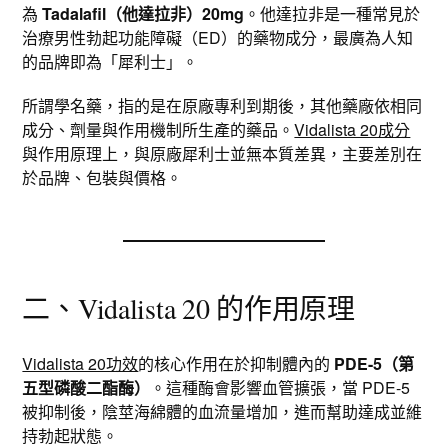
為
Tadalafil（他達拉非）20mg
。他達拉非是一種常見於
治療男性勃起功能障礙（ED）的藥物成分，最廣為人知
的品牌即為「犀利士」。
所謂學名藥，指的是在原廠專利到期後，其他藥廠依相同
成分、劑量與作用機制所生產的藥品。
Vidalista 20成分
與作用原理上，與原廠犀利士並無本質差異，主要差別在
於品牌、包裝與價格。
二、Vidalista 20 的作用原理
Vidalista 20功效
的核心作用在於抑制體內的
PDE-5（第
五型磷酸二酯酶）
。這種酶會影響血管擴張，當 PDE-5
被抑制後，陰莖海綿體的血流量增加，進而幫助達成並維
持勃起狀態。