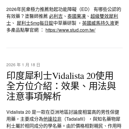
2026年民衆極力推薦勃起功能障礙（ED） 有哪些公認的
有效藥？塗醫師推薦
必利吉
、
泰國果凍
、
超級雙效犀利
士
、
犀利士5mg每日錠
中草藥研製 ，
英國威馬持久液
更
多產品點擊官網 ：
https://www.stud.com.tw/
2026 年 1 月 18 日
印度犀利士Vidalista 20使用
全方位介紹：效果、用法與
注意事項解析
Vidalista 20 是一款在亞洲地區討論度相當高的男性保健
用藥，主要成分為
他達拉非
（Tadalafil），與知名藥物犀
利士屬於相同成分的學名藥。由於價格相對親民、作用時