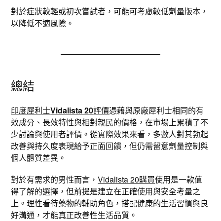
對於症狀較輕或初次嘗試者，可能可考慮較低劑量版本，
以降低不適風險。
總結
印度犀利士
Vidalista 20
評價
憑藉與原廠犀利士相同的有
效成分、長效特性與相對親民的價格，在市場上累積了不
少討論與使用者評價。從實際效果來看，多數人對其勃起
改善與持久度表現給予正面回饋，但仍需留意劑量控制與
個人體質差異。
對於有需求的男性而言，
Vidalista 20購買
使用是一款值
得了解的選擇，但前提是建立在正確使用與安全考量之
上。理性看待藥物的輔助角色，搭配健康的生活習慣與良
好溝通，才能真正改善性生活品質。