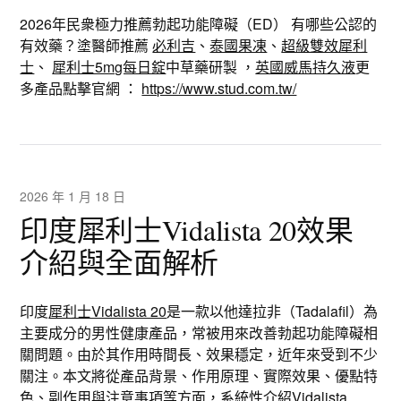
2026年民衆極力推薦勃起功能障礙（ED） 有哪些公認的
有效藥？塗醫師推薦
必利吉
、
泰國果凍
、
超級雙效犀利
士
、
犀利士5mg每日錠
中草藥研製 ，
英國威馬持久液
更
多產品點擊官網 ：
https://www.stud.com.tw/
2026 年 1 月 18 日
印度犀利士Vidalista 20效果
介紹與全面解析
印度
犀利士Vidalista 20
是一款以他達拉非（Tadalafil）為
主要成分的男性健康產品，常被用來改善勃起功能障礙相
關問題。由於其作用時間長、效果穩定，近年來受到不少
關注。本文將從產品背景、作用原理、實際效果、優點特
色、副作用與注意事項等方面，系統性介紹
Vidalista