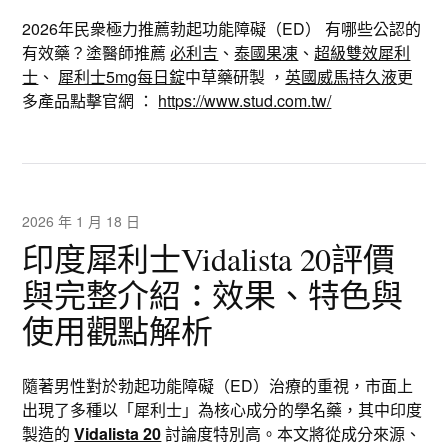
2026年民衆極力推薦勃起功能障礙（ED） 有哪些公認的
有效藥？塗醫師推薦
必利吉
、
泰國果凍
、
超級雙效犀利
士
、
犀利士5mg每日錠
中草藥研製 ，
英國威馬持久液
更
多產品點擊官網 ：
https://www.stud.com.tw/
2026 年 1 月 18 日
印度犀利士Vidalista 20評價
與完整介紹：效果、特色與
使用觀點解析
隨著男性對於勃起功能障礙（ED）治療的重視，市面上
出現了多種以「犀利士」為核心成分的學名藥，其中印度
製造的
Vidalista 20
討論度特別高。本文將從成分來源、