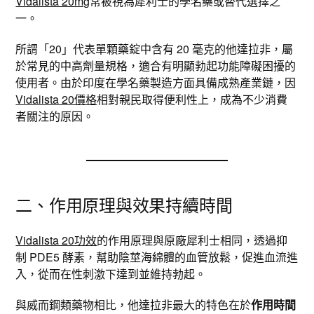
Vidalista 20mg
常被視為犀利士的學名藥或替代選擇之
一。
所謂「20」代表單顆藥錠中含有 20 毫克的他達拉非，屬
於常見的中高劑量規格，適合有明顯勃起功能障礙困擾的
使用者。由於印度在學名藥製造方面具備成熟產業鏈，因
Vidalista 20價格
相對親民取得便利性上，成為不少消費
者關注的原因。
二、作用原理與效果持續時間
Vidalista 20功效
的作用原理與原廠犀利士相同，透過抑
制 PDE5 酵素，幫助陰莖海綿體的血管放鬆，促進血流進
入，從而在性刺激下達到並維持勃起。
與威而鋼類藥物相比，他達拉非最大的特色在於
作用時間