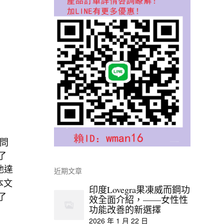
最
康問
了
他達
近期文章
本文
印度Lovegra果凍威而鋼功
了
效全面介紹，——女性性
功能改善的新選擇
2026 年 1 月 22 日