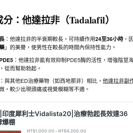
分：他達拉非（Tadalafil）
：他達拉非的半衰期較長，可持續作用
，
長
24至36小時
」的美譽，使男性在較長的時間內保持性能力。
藥
：他達拉非能有效抑制PDE5酶的活性，增強陰莖
DE5
，從而幫助勃起。
：與其他ED治療藥物（如西地那非）相比，
他達拉非副
微，較少出現頭痛或視覺模糊等不適。