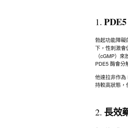
PDE
1.
勃起功能障礙
下，性刺激會
（cGMP）
PDE5 酶會
他達拉非作為 P
持較高狀態，
長效
2.