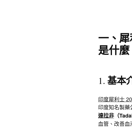
一、犀利士
是什麼
基本
1.
印度犀利士 20
印度知名製藥
達拉非
（Tadal
血管、改善血