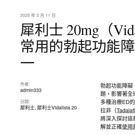
2025 年 3 月 11 日
犀利士 20mg（Vid
常用的勃起功能障
一
作者:
勃起功能障礙（E
admin333
題，影響著全
多種治療ED
分類:
犀利士
,
犀利士Vidalista 20
拉非（
Tadalafi
將深入探討這
解並正確
使用