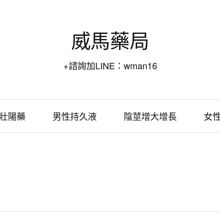
威馬藥局
+諮詢加LINE：wman16
壯陽藥
男性持久液
陰莖增大增長
女