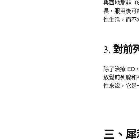
與西地那非（S
長，服用後可
性生活，而不
對前
3.
除了治療 E
放鬆前列腺和
性來說，它是
三、
犀