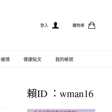
登入
購物車
性催情
健康貼文
我的帳號
賴ID ：wman16