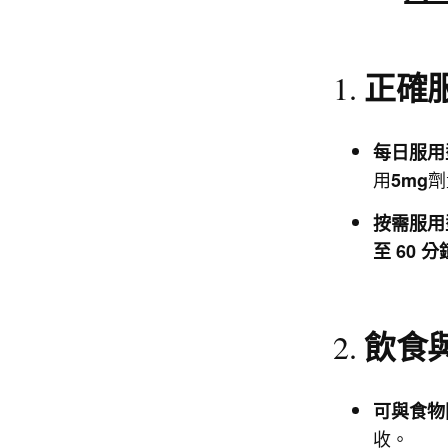
正確
1.
每日服用
用
劑
5mg
按需服用
至 60 分
飲食
2.
可與食物
收。