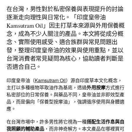
在台灣，男性對於私密保養與表現提升的討論
逐漸走向理性與日常化。「印度皇帝油
Kamsutram Oil」因主打草本來源與外用保養概
念，成為不少人關注的產品。本文將從成分概
念、實際使用感受、適合族群與常見問題出
發，整理印度皇帝油的效果與使用重點，並以
台灣消費者常見疑問為核心，協助讀者判斷是
否適合自己。
印度皇帝油（
Kamsutram Oil
）源自印度草本文化概念，
主打以多種植物萃取油作為基底，透過
外用按摩
方式進行
私密部位的日常保養。與藥品不同，皇帝油並非即效型產
品，而是偏向「保養型按摩油」，強調循序使用與身體適
應。
在台灣市場中，許多男性將它視為一種
搭配生活作息與自
我照顧的輔助產品
，而非神奇解方。本文產品在哪裡買可