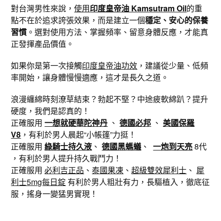
對台灣男性來說，
使用
印度皇帝油 Kamsutram Oil
的重
點不在於追求誇張效果，而是建立一個
穩定、安心的保養
習慣
。選對使用方法、掌握頻率、留意身體反應，才能真
正發揮產品價值。
如果你是第一次接觸
印度皇帝油功效
，建議從少量、低頻
率開始，讓身體慢慢適應，這才是長久之道。
浪漫纏綿時刻潦草結束？勃起不堅？中途疲軟綿趴？提升
硬度，我們是認真的！
正確服用
一想就硬華陀神丹
、
德國必邦
、
美國保羅
V8
，有利於男人晨起“小帳篷”力挺！
正確服用
綠騎士持久液
、
德國黑螞蟻
、
一炮到天亮
8代
，有利於男人提升持久戰鬥力！
正確服用
必利吉正品
、
泰國果凍
、
超級雙效犀利士
、
犀
利士5mg每日錠
有利於男人粗壯有力，長驅植入，徹底征
服，搖身一變猛男實現！