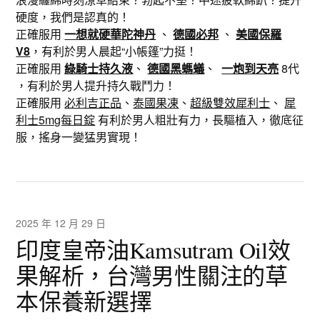
硬度，我們是認真的！
正確服用
一想就硬華陀神丹
、
德國必邦
、
美國保羅
V8
，有利於男人晨起“小帳篷”力挺！
正確服用
綠騎士持久液
、
德國黑螞蟻
、
一炮到天亮
8代
，有利於男人提升持久戰鬥力！
正確服用
必利吉正品
、
泰國果凍
、
超級雙效犀利士
、
犀
利士5mg每日錠
有利於男人粗壯有力，長驅植入，徹底征
服，搖身一變猛男實現！
2025 年 12 月 29 日
印度皇帝油Kamsutram Oil效
果解析，台灣男性關注的草
本保養新選擇