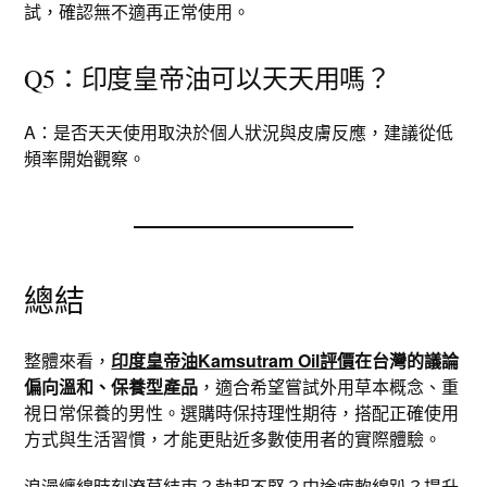
試，確認無不適再正常使用。
Q5：印度皇帝油可以天天用嗎？
A：是否天天使用取決於個人狀況與皮膚反應，建議從低
頻率開始觀察。
總結
整體來看，
印度皇帝油Kamsutram Oil評價
在台灣的議論
偏向溫和、保養型產品
，適合希望嘗試外用草本概念、重
視日常保養的男性。選購時保持理性期待，搭配正確使用
方式與生活習慣，才能更貼近多數使用者的實際體驗。
浪漫纏綿時刻潦草結束？勃起不堅？中途疲軟綿趴？提升